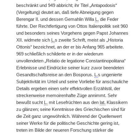
beschränkt und 949 abbricht; ihr Titel „Antapodosis“
(Vergeltung) deutet an, daß tiefe Abneigung gegen
Berengar II. und dessen Gemahlin Willa
L.
die Feder
führte. Der Rechtfertigung von Ottos Italienpolitik seit 960
und besonders seines Vorgehens gegen Papst Johannes
XII. widmete sich
L.
s zweite Schrift, meist als „Historia
Ottonis“ bezeichnet, an der er bis Anfang 965 arbeitete.
969 schließlich schilderte er in der wiederum
unvollendeten „Relatio de legatione Constantinopolitana“
Erlebnisse und Eindrücke seiner kurz zuvor beendeten
Gesandtschaftsreise an den Bosporus.
L.
s ungenierte
Subjektivität im Urteil und seine Vorliebe für anschauliche
Details ergeben einen sehr effektvollen Erzählstil, der
streckenweise memoirenhafte Züge annimmt. Sehr
bewußt sucht
L.
mit Lesefrüchten aus den
lat.
Klassikern
zu glänzen; seine Kenntnisse des Griechischen sind für
die Zeit ganz ungewöhnlich. Während der Quellenwert
seiner Werke für die politische Geschichte gering ist,
treten im Bilde der neueren Forschung stärker die