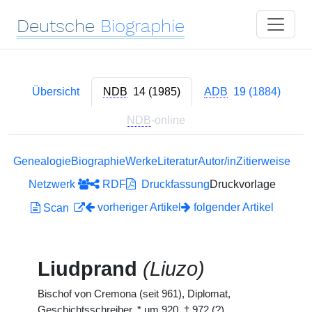
Deutsche
Biographie
Übersicht
NDB
14 (1985)
ADB
19 (1884)
NDB
-online
Genealogie
Biographie
Werke
Literatur
Autor/in
Zitierweise
Netzwerk
RDF
Druckfassung
Druckvorlage
vorheriger Artikel
folgender Artikel
Scan
Liudprand
(Liuzo)
Bischof von Cremona (seit 961), Diplomat,
Geschichtsschreiber,
*
um 920,
†
972 (?).