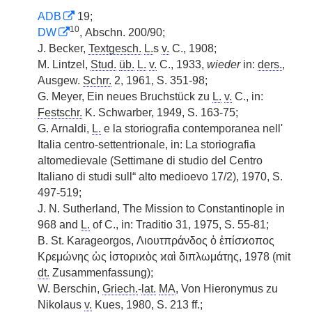
ADB
19;
10
DW
, Abschn. 200/90;
J. Becker,
Textgesch.
L.
s
v.
C., 1908;
M. Lintzel,
Stud.
üb.
L.
v.
C., 1933,
wieder
in:
ders.
,
Ausgew.
Schrr.
2, 1961, S. 351-98;
G. Meyer, Ein neues Bruchstück zu
L.
v.
C., in:
Festschr.
K. Schwarber, 1949, S. 163-75;
G. Arnaldi,
L.
e la storiografia contemporanea nell'
Italia centro-settentrionale, in: La storiografia
altomedievale (Settimane di studio del Centro
Italiano di studi sull“ alto medioevo 17/2), 1970, S.
497-519;
J. N. Sutherland, The Mission to Constantinople in
968 and
L.
of C., in: Traditio 31, 1975, S. 55-81;
B. St. Karageorgos, Λιουτπράνδος ὁ ἐπίσϰοπος
Kρεμώνης ὡς ἱστοριϰὸς ϰαὶ διπλωμάτης, 1978 (mit
dt.
Zusammenfassung);
W. Berschin,
Griech.
-
lat.
MA
, Von Hieronymus zu
Nikolaus
v.
Kues, 1980, S. 213 ff.;