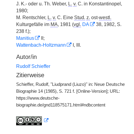
J. K.- oder u. Th. Weber,
L.
v.
C. in Konstantinopel,
1980;
M. Rentschler,
L.
v.
C. Eine
Stud.
z.
ost-
westl.
Kulturgefälle im
MA
, 1981 (
vgl.
DA
38, 1982, S.
238 f.);
Manitius
II;
Wattenbach-Holtzmann
I, III.
Autor/in
Rudolf Schieffer
Zitierweise
Schieffer, Rudolf, "Liudprand (Liuzo)" in: Neue Deutsche
Biographie 14 (1985), S. 721 f. [Online-Version]; URL:
https://www.deutsche-
biographie.de/gnd118575171.html#ndbcontent