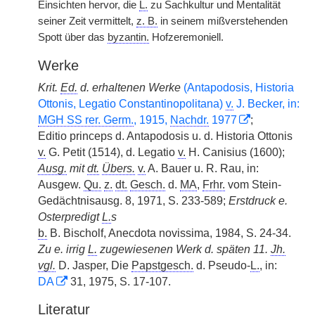
Einsichten hervor, die
L.
zu Sachkultur und Mentalität
seiner Zeit vermittelt,
z. B.
in seinem mißverstehenden
Spott über das
byzantin.
Hofzeremoniell.
Werke
Krit.
Ed.
d. erhaltenen Werke
(Antapodosis, Historia
Ottonis, Legatio Constantinopolitana)
v.
J. Becker, in:
MGH SS rer. Germ.
, 1915,
Nachdr.
1977
;
Editio princeps d. Antapodosis u. d. Historia Ottonis
v.
G. Petit (1514), d. Legatio
v.
H. Canisius (1600);
Ausg.
mit
dt.
Übers.
v.
A. Bauer u. R. Rau, in:
Ausgew.
Qu.
z.
dt.
Gesch.
d.
MA
,
Frhr.
vom Stein-
Gedächtnisausg. 8, 1971, S. 233-589;
Erstdruck e.
Osterpredigt
L.
s
b.
B. Bischolf, Anecdota novissima, 1984, S. 24-34.
Zu e. irrig
L.
zugewiesenen Werk d. späten 11.
Jh.
vgl.
D. Jasper, Die
Papstgesch.
d. Pseudo-
L.
, in:
DA
31, 1975, S. 17-107.
Literatur