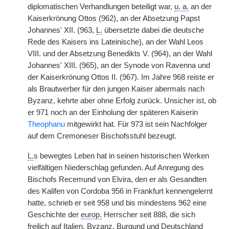
diplomatischen Verhandlungen beteiligt war,
u. a.
an der
Kaiserkrönung Ottos (962), an der Absetzung Papst
Johannes' XII. (963,
L.
übersetzte dabei die deutsche
Rede des Kaisers ins Lateinische), an der Wahl Leos
VIII. und der Absetzung Benedikts V. (964), an der Wahl
Johannes' XIII. (965), an der Synode von Ravenna und
der Kaiserkrönung Ottos II. (967). Im Jahre 968 reiste er
als Brautwerber für den jungen Kaiser abermals nach
Byzanz, kehrte aber ohne Erfolg zurück. Unsicher ist, ob
er 971 noch an der Einholung der späteren Kaiserin
Theophanu
mitgewirkt hat. Für 973 ist sein Nachfolger
auf dem Cremoneser Bischofsstuhl bezeugt.
L.
s bewegtes Leben hat in seinen historischen Werken
vielfältigen Niederschlag gefunden. Auf Anregung des
Bischofs Recemund von Elvira, den er als Gesandten
des Kalifen von Cordoba 956 in Frankfurt kennengelernt
hatte, schrieb er seit 958 und bis mindestens 962 eine
Geschichte der
europ.
Herrscher seit 888, die sich
freilich auf Italien, Byzanz, Burgund und Deutschland