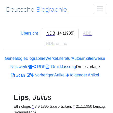
Deutsche
Biographie
Übersicht
NDB
14 (1985)
ADB
NDB
-online
Genealogie
Biographie
Werke
Literatur
Autor/in
Zitierweise
Netzwerk
RDF
Druckfassung
Druckvorlage
vorheriger Artikel
folgender Artikel
Scan
Lips
,
Julius
Ethnologe,
*
8.9.1895 Saarbrücken,
†
21.1.1950 Leipzig.
(evangelisch)