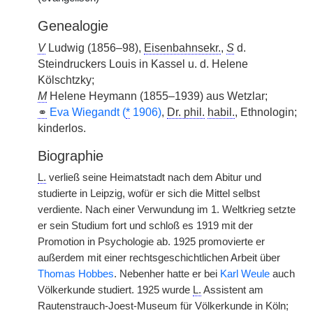
Genealogie
V
Ludwig (1856–98),
Eisenbahnsekr.
,
S
d.
Steindruckers Louis in Kassel u. d. Helene
Kölschtzky;
M
Helene Heymann (1855–1939) aus Wetzlar;
⚭
Eva Wiegandt (
*
1906)
,
Dr. phil.
habil.
, Ethnologin;
kinderlos.
Biographie
L.
verließ seine Heimatstadt nach dem Abitur und
studierte in Leipzig, wofür er sich die Mittel selbst
verdiente. Nach einer Verwundung im 1. Weltkrieg setzte
er sein Studium fort und schloß es 1919 mit der
Promotion in Psychologie ab. 1925 promovierte er
außerdem mit einer rechtsgeschichtlichen Arbeit über
Thomas Hobbes
. Nebenher hatte er bei
Karl Weule
auch
Völkerkunde studiert. 1925 wurde
L.
Assistent am
Rautenstrauch-Joest-Museum für Völkerkunde in Köln;