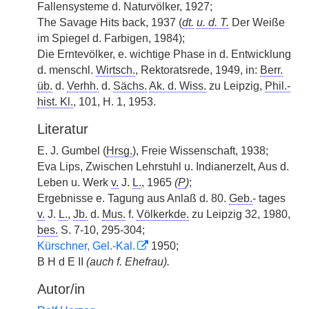
Fallensysteme d. Naturvölker, 1927;
The Savage Hits back, 1937 (
dt.
u. d. T.
Der Weiße
im Spiegel d. Farbigen, 1984);
Die Erntevölker, e. wichtige Phase in d. Entwicklung
d. menschl.
Wirtsch.
, Rektoratsrede, 1949, in:
Berr.
üb.
d.
Verhh.
d.
Sächs.
Ak. d. Wiss.
zu Leipzig,
Phil.-
hist. Kl.
, 101, H. 1, 1953.
Literatur
E. J. Gumbel (
Hrsg.
), Freie Wissenschaft, 1938;
Eva Lips, Zwischen Lehrstuhl u. Indianerzelt, Aus d.
Leben u. Werk
v.
J.
L.
, 1965
(
P
)
;
Ergebnisse e. Tagung aus Anlaß d. 80.
Geb.
- tages
v.
J.
L.
,
Jb.
d.
Mus.
f.
Völkerkde.
zu Leipzig 32, 1980,
bes.
S. 7-10, 295-304;
Kürschner, Gel.-Kal.
1950;
B H d E II
(auch f. Ehefrau).
Autor/in