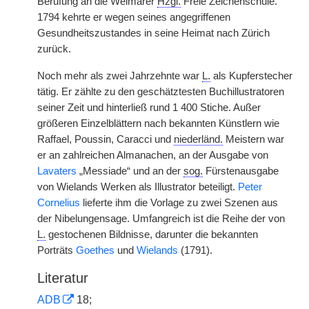
Berufung an die Weimarer
Hzgl.
Freie Zeichenschule.
1794 kehrte er wegen seines angegriffenen
Gesundheitszustandes in seine Heimat nach Zürich
zurück.
Noch mehr als zwei Jahrzehnte war
L.
als Kupferstecher
tätig. Er zählte zu den geschätztesten Buchillustratoren
seiner Zeit und hinterließ rund 1 400 Stiche. Außer
größeren Einzelblättern nach bekannten Künstlern wie
Raffael, Poussin, Caracci und
niederländ.
Meistern war
er an zahlreichen Almanachen, an der Ausgabe von
Lavaters
„Messiade“ und an der
sog.
Fürstenausgabe
von Wielands Werken als Illustrator beteiligt.
Peter
Cornelius
lieferte ihm die Vorlage zu zwei Szenen aus
der Nibelungensage. Umfangreich ist die Reihe der von
L.
gestochenen Bildnisse, darunter die bekannten
Porträts
Goethes
und
Wielands
(1791).
Literatur
ADB
18;