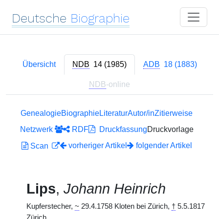
Deutsche
Biographie
Übersicht
NDB
14 (1985)
ADB
18 (1883)
NDB
-online
Genealogie
Biographie
Literatur
Autor/in
Zitierweise
Netzwerk
RDF
Druckfassung
Druckvorlage
vorheriger Artikel
folgender Artikel
Scan
Lips
,
Johann Heinrich
Kupferstecher,
~
29.4.1758 Kloten bei Zürich,
†
5.5.1817
Zürich.