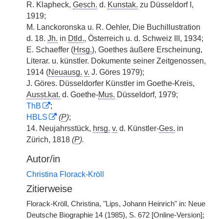
R. Klapheck,
Gesch.
d.
Kunstak.
zu Düsseldorf I,
1919;
M. Lanckoronska u. R. Oehler, Die Buchillustration
d. 18.
Jh.
in
Dtld.
, Österreich u. d. Schweiz III, 1934;
E. Schaeffer (
Hrsg.
), Goethes äußere Erscheinung,
Literar. u. künstler. Dokumente seiner Zeitgenossen,
1914 (
Neuausg.
v.
J. Göres 1979);
J. Göres. Düsseldorfer Künstler im Goethe-Kreis,
Ausst.kat.
d. Goethe-
Mus.
Düsseldorf, 1979;
ThB
;
HBLS
(
P
)
;
14. Neujahrsstück,
hrsg.
v.
d. Künstler-
Ges.
in
Zürich, 1818
(
P
).
Autor/in
Christina Florack-Kröll
Zitierweise
Florack-Kröll, Christina, "Lips, Johann Heinrich" in: Neue
Deutsche Biographie 14 (1985), S. 672 [Online-Version];