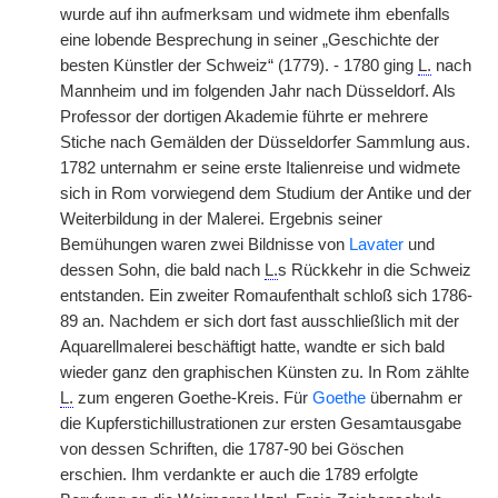
wurde auf ihn aufmerksam und widmete ihm ebenfalls
eine lobende Besprechung in seiner „Geschichte der
besten Künstler der Schweiz“ (1779). - 1780 ging
L.
nach
Mannheim und im folgenden Jahr nach Düsseldorf. Als
Professor der dortigen Akademie führte er mehrere
Stiche nach Gemälden der Düsseldorfer Sammlung aus.
1782 unternahm er seine erste Italienreise und widmete
sich in Rom vorwiegend dem Studium der Antike und der
Weiterbildung in der Malerei. Ergebnis seiner
Bemühungen waren zwei Bildnisse von
Lavater
und
dessen Sohn, die bald nach
L.
s Rückkehr in die Schweiz
entstanden. Ein zweiter Romaufenthalt schloß sich 1786-
89 an. Nachdem er sich dort fast ausschließlich mit der
Aquarellmalerei beschäftigt hatte, wandte er sich bald
wieder ganz den graphischen Künsten zu. In Rom zählte
L.
zum engeren Goethe-Kreis. Für
Goethe
übernahm er
die Kupferstichillustrationen zur ersten Gesamtausgabe
von dessen Schriften, die 1787-90 bei Göschen
erschien. Ihm verdankte er auch die 1789 erfolgte