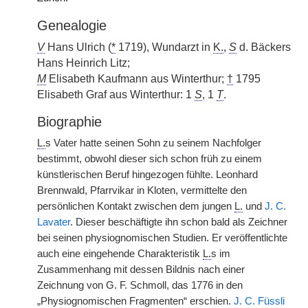
Genealogie
V
Hans Ulrich (
*
1719), Wundarzt in
K.
,
S
d. Bäckers
Hans Heinrich Litz;
M
Elisabeth Kaufmann aus Winterthur;
†
1795
Elisabeth Graf aus Winterthur: 1
S
, 1
T
.
Biographie
L.
s Vater hatte seinen Sohn zu seinem Nachfolger
bestimmt, obwohl dieser sich schon früh zu einem
künstlerischen Beruf hingezogen fühlte. Leonhard
Brennwald, Pfarrvikar in Kloten, vermittelte den
persönlichen Kontakt zwischen dem jungen
L.
und
J. C.
Lavater
. Dieser beschäftigte ihn schon bald als Zeichner
bei seinen physiognomischen Studien. Er veröffentlichte
auch eine eingehende Charakteristik
L.
s im
Zusammenhang mit dessen Bildnis nach einer
Zeichnung von G. F. Schmoll, das 1776 in den
„Physiognomischen Fragmenten“ erschien.
J. C. Füssli