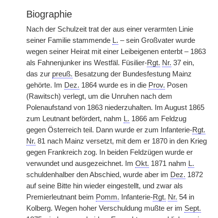
Biographie
Nach der Schulzeit trat der aus einer verarmten Linie
seiner Familie stammende
L.
– sein Großvater wurde
wegen seiner Heirat mit einer Leibeigenen enterbt – 1863
als Fahnenjunker ins Westfäl. Füsilier-
Rgt.
Nr.
37 ein,
das zur
preuß.
Besatzung der Bundesfestung Mainz
gehörte. Im
Dez.
1864 wurde es in die
Prov.
Posen
(Rawitsch) verlegt, um die Unruhen nach dem
Polenaufstand von 1863 niederzuhalten. Im August 1865
zum Leutnant befördert, nahm
L.
1866 am Feldzug
gegen Österreich teil. Dann wurde er zum Infanterie-
Rgt.
Nr.
81 nach Mainz versetzt, mit dem er 1870 in den Krieg
gegen Frankreich zog. In beiden Feldzügen wurde er
verwundet und ausgezeichnet. Im
Okt.
1871 nahm
L.
schuldenhalber den Abschied, wurde aber im
Dez.
1872
auf seine Bitte hin wieder eingestellt, und zwar als
Premierleutnant beim
Pomm.
Infanterie-
Rgt.
Nr.
54 in
Kolberg. Wegen hoher Verschuldung mußte er im
Sept.