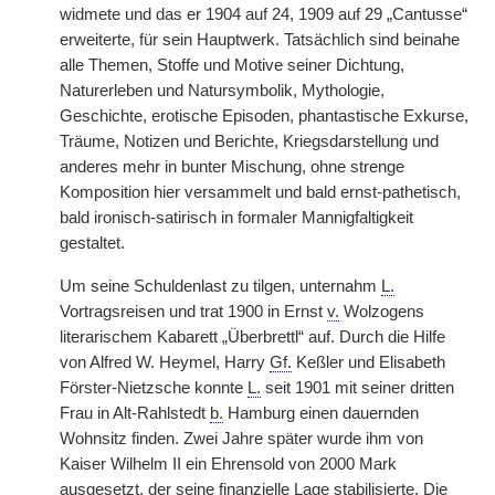
widmete und das er 1904 auf 24, 1909 auf 29 „Cantusse“
erweiterte, für sein Hauptwerk. Tatsächlich sind beinahe
alle Themen, Stoffe und Motive seiner Dichtung,
Naturerleben und Natursymbolik, Mythologie,
Geschichte, erotische Episoden, phantastische Exkurse,
Träume, Notizen und Berichte, Kriegsdarstellung und
anderes mehr in bunter Mischung, ohne strenge
Komposition hier versammelt und bald ernst-pathetisch,
bald ironisch-satirisch in formaler Mannigfaltigkeit
gestaltet.
Um seine Schuldenlast zu tilgen, unternahm
L.
Vortragsreisen und trat 1900 in Ernst
v.
Wolzogens
literarischem Kabarett „Überbrettl“ auf. Durch die Hilfe
von Alfred W. Heymel, Harry
Gf.
Keßler und Elisabeth
Förster-Nietzsche konnte
L.
seit 1901 mit seiner dritten
Frau in Alt-Rahlstedt
b.
Hamburg einen dauernden
Wohnsitz finden. Zwei Jahre später wurde ihm von
Kaiser Wilhelm II ein Ehrensold von 2000 Mark
ausgesetzt, der seine finanzielle Lage stabilisierte. Die