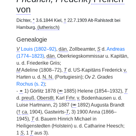
von
Dichter,
*
3.6.1844 Kiel,
†
22.7.1909 Alt-Rahlstedt bei
Hamburg.
(lutherisch)
Genealogie
V
Louis (1802–92)
,
dän.
Zollbeamter,
S
d.
Andreas
(1774–1823)
,
dän.
Oberkriegskommissar u. Kapitän,
u. d. Friederike Griis;
M
Adeline (1808–72),
T
d. US-Kapitäns Frederick
v.
Harten u. d.
N. N.
(Portugiesin);
Ov 2. Grades
Rochus (s. 2)
;
-
⚭
1) Görlitz 1878 (
⚮
1885) Helene (1854–1932),
T
d.
preuß.
Oberstlt.
Karl
Frhr.
v.
Bodenhausen u. d.
Luise Hartmann, 2) 1887 (
⚮
1892) Augusta Brandt
(
†
ca.
1904), Gastwirts-
T
, 3) 1900 Anna (1866–
1945),
T
d. Bauern Hinrich Michael in
Heiligenstedten (Holstein) u. d. Catharine Heesch;
1
S
, 1
T
aus 3).