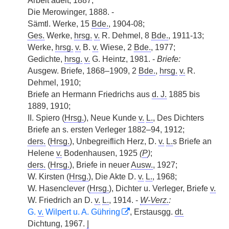
Arbeit adelt, 1887;
Die Merowinger, 1888. -
Sämtl. Werke, 15
Bde.
, 1904-08;
Ges.
Werke,
hrsg.
v.
R. Dehmel, 8
Bde.
, 1911-13;
Werke,
hrsg.
v.
B.
v.
Wiese, 2
Bde.
, 1977;
Gedichte,
hrsg.
v.
G. Heintz, 1981. -
Briefe:
Ausgew. Briefe, 1868–1909, 2
Bde.
,
hrsg.
v.
R.
Dehmel, 1910;
Briefe an Hermann Friedrichs aus
d. J.
1885 bis
1889, 1910;
II. Spiero (
Hrsg.
), Neue Kunde
v.
L.
, Des Dichters
Briefe an s. ersten Verleger 1882–94, 1912;
ders.
(
Hrsg.
), Unbegreiflich Herz, D.
v.
L.
s Briefe an
Helene
v.
Bodenhausen, 1925
(
P
)
;
ders.
(
Hrsg.
), Briefe in neuer
Ausw.
, 1927;
W. Kirsten (
Hrsg.
), Die Akte D.
v.
L.
, 1968;
W. Hasenclever (
Hrsg.
), Dichter u. Verleger, Briefe
v.
W. Friedrich an D.
v.
L.
, 1914. -
W-Verz.
:
G.
v.
Wilpert u. A. Gühring
, Erstausgg.
dt.
Dichtung, 1967.
|