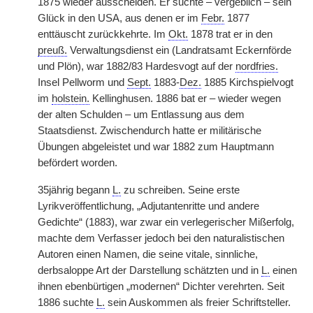
1875 wieder ausscheiden. Er suchte – vergeblich – sein
Glück in den USA, aus denen er im
Febr.
1877
enttäuscht zurückkehrte. Im
Okt.
1878 trat er in den
preuß.
Verwaltungsdienst ein (Landratsamt Eckernförde
und Plön), war 1882/83 Hardesvogt auf der
nordfries.
Insel Pellworm und
Sept.
1883-
Dez.
1885 Kirchspielvogt
im
holstein.
Kellinghusen. 1886 bat er – wieder wegen
der alten Schulden – um Entlassung aus dem
Staatsdienst. Zwischendurch hatte er militärische
Übungen abgeleistet und war 1882 zum Hauptmann
befördert worden.
35jährig begann
L.
zu schreiben. Seine erste
Lyrikveröffentlichung, „Adjutantenritte und andere
Gedichte“ (1883), war zwar ein verlegerischer Mißerfolg,
machte dem Verfasser jedoch bei den naturalistischen
Autoren einen Namen, die seine vitale, sinnliche,
derbsaloppe Art der Darstellung schätzten und in
L.
einen
ihnen ebenbürtigen „modernen“ Dichter verehrten. Seit
1886 suchte
L.
sein Auskommen als freier Schriftsteller.