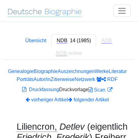
Deutsche
Biographie
Übersicht
NDB
14 (1985)
ADB
NDB
-online
Genealogie
Biographie
Auszeichnungen
Werke
Literatur
Porträts
Autor/in
Zitierweise
Netzwerk
RDF
Druckfassung
Druckvorlage
Scan
vorheriger Artikel
folgender Artikel
Liliencron,
Detlev
(eigentlich
Friedrich, Frederik
)
Freiherr