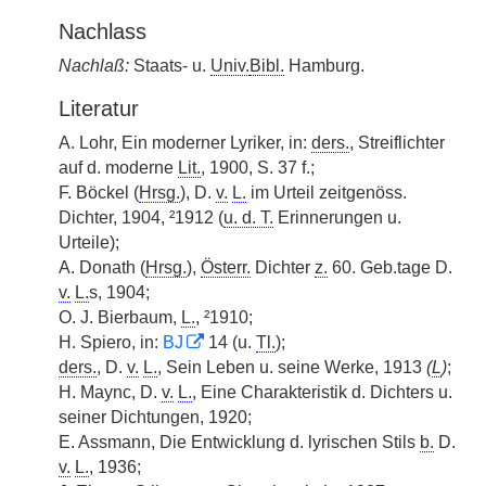
Nachlass
Nachlaß:
Staats- u.
Univ.
Bibl.
Hamburg.
Literatur
A. Lohr, Ein moderner Lyriker, in:
ders.
, Streiflichter
auf d. moderne
Lit.
, 1900, S. 37 f.;
F. Böckel (
Hrsg.
), D.
v.
L.
im Urteil zeitgenöss.
Dichter, 1904, ²1912 (
u. d. T.
Erinnerungen u.
Urteile);
A. Donath (
Hrsg.
),
Österr.
Dichter
z.
60. Geb.tage D.
v.
L.
s, 1904;
O. J. Bierbaum,
L.
, ²1910;
H. Spiero, in:
BJ
14 (u.
Tl.
);
ders.
, D.
v.
L.
, Sein Leben u. seine Werke, 1913
(
L
)
;
H. Maync, D.
v.
L.
, Eine Charakteristik d. Dichters u.
seiner Dichtungen, 1920;
E. Assmann, Die Entwicklung d. lyrischen Stils
b.
D.
v.
L.
, 1936;