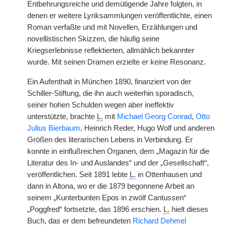
Entbehrungsreiche und demütigende Jahre folgten, in
denen er weitere Lyriksammlungen veröffentlichte, einen
Roman verfaßte und mit Novellen, Erzählungen und
novellistischen Skizzen, die häufig seine
Kriegserlebnisse reflektierten, allmählich bekannter
wurde. Mit seinen Dramen erzielte er keine Resonanz.
Ein Aufenthalt in München 1890, finanziert von der
Schiller-Stiftung, die ihn auch weiterhin sporadisch,
seiner hohen Schulden wegen aber ineffektiv
unterstützte, brachte
L.
mit
Michael Georg Conrad
,
Otto
Julius Bierbaum
, Heinrich Reder, Hugo Wolf und anderen
Größen des literarischen Lebens in Verbindung. Er
konnte in einflußreichen Organen, dem „Magazin für die
Literatur des In- und Auslandes“ und der „Gesellschaft“,
veröffentlichen. Seit 1891 lebte
L.
in Ottenhausen und
dann in Altona, wo er die 1879 begonnene Arbeit an
seinem „Kunterbunten Epos in zwölf Cantussen“
„Poggfred“ fortsetzte, das 1896 erschien.
L.
hielt dieses
Buch, das er dem befreundeten
Richard Dehmel