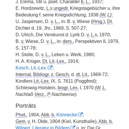
J. Elema, Stil u. poet. Charakter
b.
L.
, 1937;
E. Hordzewitz,
L.
s
ungedr.
Kriegstagebücher u. ihre
Bedeutung f. seine Kriegsdichtung, 1938
(
W
,
L
)
;
U. Jaspersen, D.
v.
L.
, in: B.
v.
Wiese (
Hrsg.
),
Dt.
Dichter d. 19. Jhr., 1969, S. 507-27;
D. Ulrich, Die Verskunst d. Lyrik D.
v.
L.
s, 1970;
B.
v.
Wiese, D.
v.
L.
, in:
ders.
, Perspektiven II, 1979,
S. 157-78;
H. Stolte, D.
v.
L.
, Leben u. Werk, 1980;
H. A. Krüger,
Dt.
Lit.
-
Lex.
, 1914;
Kosch, Lit.-Lex.
;
Internat.
Bibliogr.
z.
Gesch.
d.
dt.
Lit.
, 1969-72;
Kindlers
Lit.
-
Lex.
IX, S. 7611 (Poggfred);
Schleswig-Holstein,
biogr.
Lex.
I, 1970
(
W
,
L
,
Nachlaß-
Verz.
,
P
-Nachweise).
Porträts
Phot.
, 1904,
Abb.
b.
Könnecke
;
Gem.
v.
H. Olde, 1904 (Kiel, Kunsthalle),
Abb.
b.
Wilpert, Literatur in Bildern
u. in: Die
Gr.