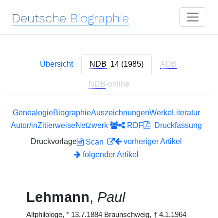
Deutsche
Biographie
Übersicht
NDB
14 (1985)
ADB
NDB
-online
Genealogie
Biographie
Auszeichnungen
Werke
Literatur
Autor/in
Zitierweise
Netzwerk
RDF
Druckfassung
Druckvorlage
vorheriger Artikel
Scan
folgender Artikel
Lehmann
,
Paul
Altphilologe,
*
13.7.1884 Braunschweig,
†
4.1.1964