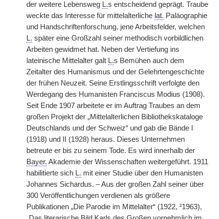
der weitere Lebensweg
L.
s entscheidend geprägt. Traube
weckte das Interesse für mittelalterliche
lat.
Paläographie
und Handschriftenforschung, jene Arbeitsfelder, welchen
L.
später eine Großzahl seiner methodisch vorbildlichen
Arbeiten gewidmet hat. Neben der Vertiefung ins
lateinische Mittelalter galt
L.
s Bemühen auch dem
Zeitalter des Humanismus und der Gelehrtengeschichte
der frühen Neuzeit. Seine Erstlingsschrift verfolgte den
Werdegang des Humanisten Franciscus Modius (1908).
Seit Ende 1907 arbeitete er im Auftrag Traubes an dem
großen Projekt der „Mittelalterlichen Bibliothekskataloge
Deutschlands und der Schweiz“ und gab die Bände I
(1918) und II (1928) heraus. Dieses Unternehmen
betreute er bis zu seinem Tode. Es wird innerhalb der
Bayer.
Akademie der Wissenschaften weitergeführt. 1911
habilitierte sich
L.
mit einer Studie über den Humanisten
Johannes Sichardus. – Aus der großen Zahl seiner über
300 Veröffentlichungen verdienen als größere
Publikationen „Die Parodie im Mittelalter“ (1922, ²1963),
„Das literarische Bild Karls des Großen vornehmlich im