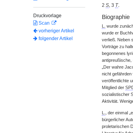
2
S
, 3
T
.
Druckvorlage
Biographie
Scan
L.
wurde zunächs
vorheriger Artikel
wurde er Buchhal
folgender Artikel
verließ. Neben s
Vorträge zu hal
begonnenes lyr
antipreußische,
„Der wahre Jac
nicht gefährden 
veröffentlichte 
Mitglied der
SP
sozialistischer 
Aktivität. Weni
L.
, der einmal „
bürgerlicher Aut
proletarischen D