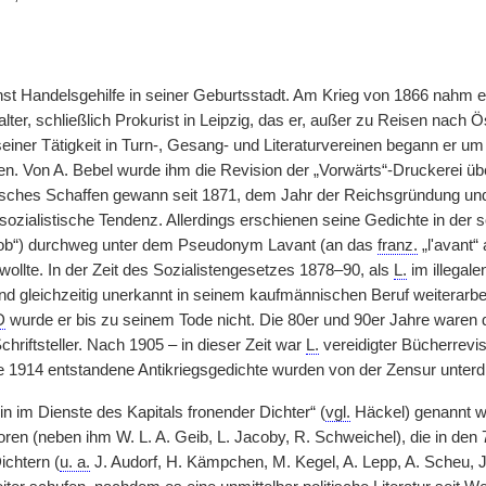
t Handelsgehilfe in seiner Geburtsstadt. Am Krieg von 1866 nahm er 
ter, schließlich Prokurist in Leipzig, das er, außer zu Reisen nach Ös
einer Tätigkeit in Turn-, Gesang- und Literaturvereinen begann er um
ten. Von A. Bebel wurde ihm die Revision der „Vorwärts“-Druckerei üb
isches Schaffen gewann seit 1871, dem Jahr der Reichsgründung un
 sozialistische Tendenz. Allerdings erschienen seine Gedichte in der
ob“) durchweg unter dem Pseudonym Lavant (an das
franz.
„l'avant“ 
wollte. In der Zeit des Sozialistengesetzes 1878–90, als
L.
im illegale
und gleichzeitig unerkannt in seinem kaufmännischen Beruf weiterarbei
D
wurde er bis zu seinem Tode nicht. Die 80er und 90er Jahre waren 
Schriftsteller. Nach 1905 – in dieser Zeit war
L.
vereidigter Bücherrevis
ge 1914 entstandene Antikriegsgedichte wurden von der Zensur unterd
ein im Dienste des Kapitals fronender Dichter“ (
vgl.
Häckel) genannt wu
oren (neben ihm W. L. A. Geib, L. Jacoby, R. Schweichel), die in den
ichtern (
u. a.
J. Audorf, H. Kämpchen, M. Kegel, A. Lepp, A. Scheu, J. 