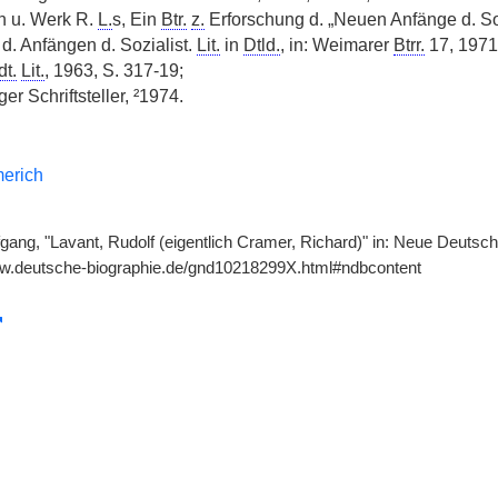
n u. Werk R.
L.
s, Ein
Btr.
z.
Erforschung d. „Neuen Anfänge d. So
 d. Anfängen d. Sozialist.
Lit.
in
Dtld.
, in: Weimarer
Btrr.
17, 1971,
dt.
Lit.
, 1963, S. 317-19;
er Schriftsteller, ²1974.
erich
ang, "Lavant, Rudolf (eigentlich Cramer, Richard)" in: Neue Deutsche
ww.deutsche-biographie.de/gnd10218299X.html#ndbcontent