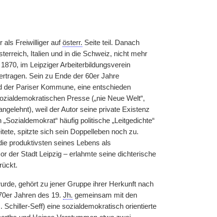
als Freiwilliger auf
österr.
Seite teil. Danach
terreich, Italien und in die Schweiz, nicht mehr
 1870, im Leipziger Arbeiterbildungsverein
ertragen. Sein zu Ende der 60er Jahre
d der Pariser Kommune, eine entschieden
 sozialdemokratischen Presse („nie Neue Welt“,
angelehnt), weil der Autor seine private Existenz
n „Sozialdemokrat“ häufig politische „Leitgedichte“
tete, spitzte sich sein Doppelleben noch zu.
die produktivsten seines Lebens als
or der Stadt Leipzig – erlahmte seine dichterische
rückt.
rde, gehört zu jener Gruppe ihrer Herkunft nach
 70er Jahren des 19.
Jh.
gemeinsam mit den
Schiller-Seff) eine sozialdemokratisch orientierte