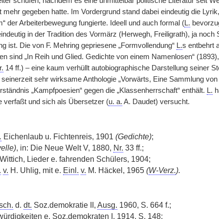
rbeiter schufen, nachdem es eine unmittelbar politische Literatur sei
 mehr gegeben hatte. Im Vordergrund stand dabei eindeutig die Lyrik,
der Arbeiterbewegung fungierte. Ideell und auch formal (
L.
bevorzug
ndeutig in der Tradition des Vormärz (Herwegh, Freiligrath), ja noch
g ist. Die von F. Mehring gepriesene „Formvollendung“
L.
s entbehrt 
gen sind „In Reih und Glied. Gedichte von einem Namenlosen“ (1893),
r.
14 ff.) – eine kaum verhüllt autobiographische Darstellung seiner S
, seinerzeit sehr wirksame Anthologie „Vorwärts, Eine Sammlung von G
ständnis „Kampfpoesien“ gegen die „Klassenherrschaft“ enthält.
L.
h
 verfaßt und sich als Übersetzer (
u. a.
A. Daudet) versucht.
.
Eichenlaub u. Fichtenreis, 1901
(Gedichte)
;
elle)
, in: Die Neue Welt V, 1880,
Nr.
33 ff.;
Wittich, Lieder e. fahrenden Schülers, 1904;
.
v.
H. Uhlig, mit e.
Einl.
v.
M. Häckel, 1965
(
W-Verz.
).
sch.
d.
dt.
Soz.demokratie II,
Ausg.
1960, S. 664 f.;
ürdigkeiten e. Soz.demokraten I, 1914, S. 148;