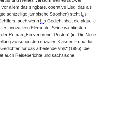
t Weerths und Heines Verstummen etwa zwei
 vor allem das singbare, operative Lied, das als
te achtzeilige jambische Strophen) steht
L.
s
 Schillers, auch wenn
L.
s Gedichtinhalt die aktuelle
aller innovativen Elemente. Seine wichtigsten
 der Roman „Ein verlorener Posten“ (in: Die Neue
tellung zwischen den sozialen Klassen – und die
edichten für das arbeitende Volk“ (1886), die
at auch Reiseberichte und sächsische