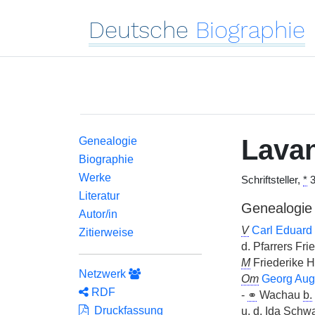
Deutsche
Biographie
Lava
Genealogie
Biographie
Werke
Schriftsteller,
*
3
Literatur
Genealogie
Autor/in
V
Carl Eduard
Zitierweise
d. Pfarrers Fr
M
Friederike H
Netzwerk
Om
Georg Aug
RDF
-
⚭
Wachau
b.
Druckfassung
u. d. Ida Schw