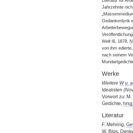
Literatur für A
Jahrzehnte nicht
„Massenmedium“ 
Gedankenlyrik ei
Arbeiterbewegun
Veröffentlichun
Welt III, 1878,
N
von ihm edierte
nach seinem Ver
Mundartgedichte
Werke
Weitere
W
u. a
Idealisten
(Nov
Vorwort zu: M. 
Gedichte,
hrsg
Literatur
F. Mehring,
Ge
W. Blos, Denkw