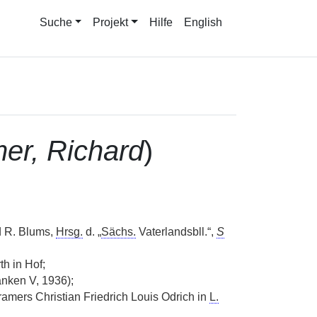
Suche
Projekt
Hilfe
English
er, Richard
)
d R. Blums,
Hrsg.
d. „
Sächs.
Vaterlandsbll.“,
S
h in Hof;
nken V, 1936);
ramers Christian Friedrich Louis Odrich in
L.