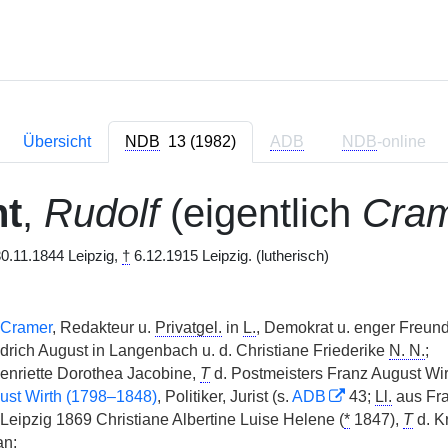
Übersicht
NDB
13 (1982)
ADB
NDB
-online
nt
,
Rudolf
(eigentlich
Cram
0.11.1844 Leipzig,
†
6.12.1915 Leipzig. (lutherisch)
 Cramer
, Redakteur u.
Privatgel.
in
L.
, Demokrat u. enger Freun
iedrich August in Langenbach u. d. Christiane Friederike
N. N.
;
enriette Dorothea Jacobine,
T
d. Postmeisters Franz August Wirt
ust Wirth (1798–1848)
, Politiker, Jurist (s.
ADB
43;
Ll.
aus Fra
Leipzig 1869 Christiane Albertine Luise Helene (
*
1847),
T
d. K
an;