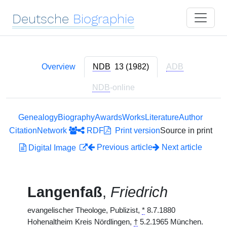
Deutsche
Biographie
Overview
NDB
13 (1982)
ADB
NDB
-online
Genealogy
Biography
Awards
Works
Literature
Author
Citation
Network
RDF
Print version
Source in print
Previous article
Next article
Digital Image
Langenfaß
,
Friedrich
evangelischer Theologe, Publizist,
*
8.7.1880
Hohenaltheim Kreis Nördlingen,
†
5.2.1965 München.