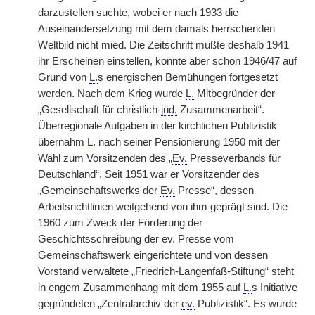
darzustellen suchte, wobei er nach 1933 die
Auseinandersetzung mit dem damals herrschenden
Weltbild nicht mied. Die Zeitschrift mußte deshalb 1941
ihr Erscheinen einstellen, konnte aber schon 1946/47 auf
Grund von
L.
s energischen Bemühungen fortgesetzt
werden. Nach dem Krieg wurde
L.
Mitbegründer der
„Gesellschaft für christlich-
jüd.
Zusammenarbeit“.
Überregionale Aufgaben in der kirchlichen Publizistik
übernahm
L.
nach seiner Pensionierung 1950 mit der
Wahl zum Vorsitzenden des „
Ev.
Presseverbands für
Deutschland“. Seit 1951 war er Vorsitzender des
„Gemeinschaftswerks der
Ev.
Presse“, dessen
Arbeitsrichtlinien weitgehend von ihm geprägt sind. Die
1960 zum Zweck der Förderung der
Geschichtsschreibung der
ev.
Presse vom
Gemeinschaftswerk eingerichtete und von dessen
Vorstand verwaltete „Friedrich-Langenfaß-Stiftung“ steht
in engem Zusammenhang mit dem 1955 auf
L.
s Initiative
gegründeten „Zentralarchiv der
ev.
Publizistik“. Es wurde