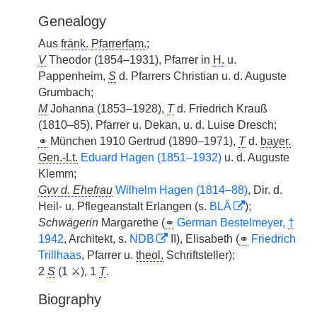
Genealogy
Aus
fränk.
Pfarrerfam.
;
V
Theodor (1854–1931), Pfarrer in
H.
u.
Pappenheim,
S
d. Pfarrers Christian u. d. Auguste
Grumbach;
M
Johanna (1853–1928),
T
d. Friedrich Krauß
(1810–85), Pfarrer u. Dekan, u. d. Luise Dresch;
⚭
München 1910 Gertrud (1890–1971),
T
d.
bayer.
Gen.-Lt.
Eduard Hagen (1851–1932)
u. d. Auguste
Klemm;
Gvv d. Ehefrau
Wilhelm Hagen (1814–88)
, Dir. d.
Heil- u. Pflegeanstalt Erlangen (s.
BLÄ
);
Schwägerin
Margarethe (
⚭
German Bestelmeyer,
†
1942
, Architekt, s.
NDB
II), Elisabeth (
⚭
Friedrich
Trillhaas
, Pfarrer u.
theol.
Schriftsteller);
2
S
(1 ⚔), 1
T
.
Biography