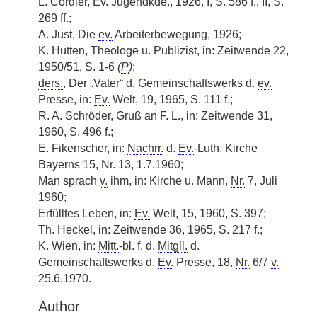
L. Cordier,
Ev.
Jugendkde.
, 1926, I, S. 586 f., II, S.
269 ff.;
A. Just, Die
ev.
Arbeiterbewegung, 1926;
K. Hutten, Theologe u. Publizist, in: Zeitwende 22,
1950/51, S. 1-6
(
P
)
;
ders.
, Der „Vater“ d. Gemeinschaftswerks d.
ev.
Presse, in:
Ev.
Welt, 19, 1965, S. 111 f.;
R. A. Schröder, Gruß an F.
L.
, in: Zeitwende 31,
1960, S. 496 f.;
E. Fikenscher, in:
Nachrr.
d.
Ev.
-Luth. Kirche
Bayerns 15,
Nr.
13, 1.7.1960;
Man sprach
v.
ihm, in: Kirche u. Mann,
Nr.
7, Juli
1960;
Erfülltes Leben, in:
Ev.
Welt, 15, 1960, S. 397;
Th. Heckel, in: Zeitwende 36, 1965, S. 217 f.;
K. Wien, in:
Mitt.
-bl. f. d.
Mitgll.
d.
Gemeinschaftswerks d.
Ev.
Presse, 18,
Nr.
6/7
v.
25.6.1970.
Author