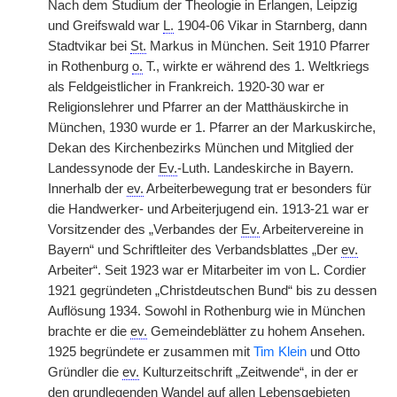
Nach dem Studium der Theologie in Erlangen, Leipzig
und Greifswald war
L.
1904-06 Vikar in Starnberg, dann
Stadtvikar bei
St.
Markus in München. Seit 1910 Pfarrer
in Rothenburg
o.
T., wirkte er während des 1. Weltkriegs
als Feldgeistlicher in Frankreich. 1920-30 war er
Religionslehrer und Pfarrer an der Matthäuskirche in
München, 1930 wurde er 1. Pfarrer an der Markuskirche,
Dekan des Kirchenbezirks München und Mitglied der
Landessynode der
Ev.
-Luth. Landeskirche in Bayern.
Innerhalb der
ev.
Arbeiterbewegung trat er besonders für
die Handwerker- und Arbeiterjugend ein. 1913-21 war er
Vorsitzender des „Verbandes der
Ev.
Arbeitervereine in
Bayern“ und Schriftleiter des Verbandsblattes „Der
ev.
Arbeiter“. Seit 1923 war er Mitarbeiter im von L. Cordier
1921 gegründeten „Christdeutschen Bund“ bis zu dessen
Auflösung 1934. Sowohl in Rothenburg wie in München
brachte er die
ev.
Gemeindeblätter zu hohem Ansehen.
1925 begründete er zusammen mit
Tim Klein
und Otto
Gründler die
ev.
Kulturzeitschrift „Zeitwende“, in der er
den grundlegenden Wandel auf allen Lebensgebieten