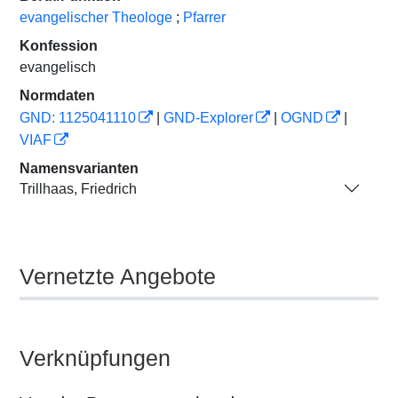
evangelischer Theologe
;
Pfarrer
Konfession
evangelisch
Normdaten
GND: 1125041110
|
GND-Explorer
|
OGND
|
VIAF
Namensvarianten
Trillhaas, Friedrich
Vernetzte Angebote
Verknüpfungen