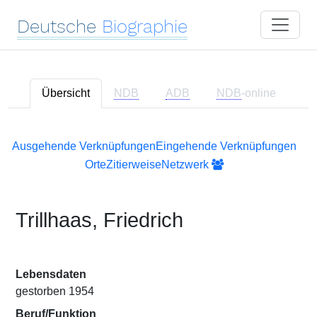
Deutsche
Biographie
Übersicht
NDB
ADB
NDB
-online
Ausgehende Verknüpfungen
Eingehende Verknüpfungen
Orte
Zitierweise
Netzwerk
Trillhaas, Friedrich
Lebensdaten
gestorben 1954
Beruf/Funktion