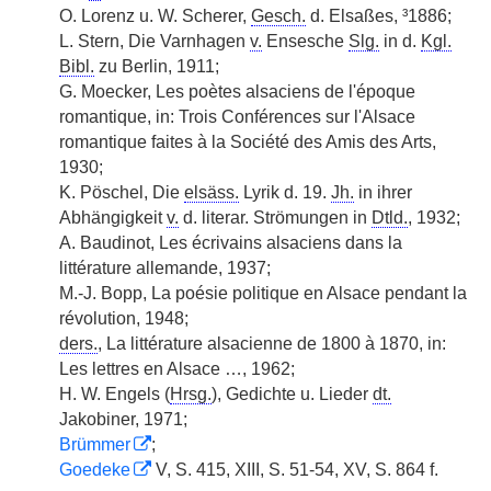
O. Lorenz u. W. Scherer,
Gesch.
d. Elsaßes, ³1886;
L. Stern, Die Varnhagen
v.
Ensesche
Slg.
in d.
Kgl.
Bibl.
zu Berlin, 1911;
G. Moecker, Les poètes alsaciens de l'époque
romantique, in: Trois Conférences sur l'Alsace
romantique faites à la Société des Amis des Arts,
1930;
K. Pöschel, Die
elsäss.
Lyrik d. 19.
Jh.
in ihrer
Abhängigkeit
v.
d. literar. Strömungen in
Dtld.
, 1932;
A. Baudinot, Les écrivains alsaciens dans la
littérature allemande, 1937;
M.-J. Bopp, La poésie politique en Alsace pendant la
révolution, 1948;
ders.
, La littérature alsacienne de 1800 à 1870, in:
Les lettres en Alsace …, 1962;
H. W. Engels (
Hrsg.
), Gedichte u. Lieder
dt.
Jakobiner, 1971;
Brümmer
;
Goedeke
V, S. 415, XIII, S. 51-54, XV, S. 864 f.