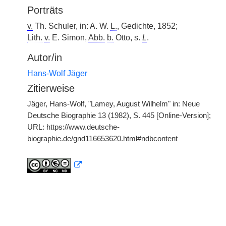
Porträts
v.
Th. Schuler, in: A. W.
L.
, Gedichte, 1852;
Lith.
v.
E. Simon,
Abb.
b.
Otto, s.
L
.
Autor/in
Hans-Wolf Jäger
Zitierweise
Jäger, Hans-Wolf, "Lamey, August Wilhelm" in: Neue
Deutsche Biographie 13 (1982), S. 445 [Online-Version];
URL: https://www.deutsche-
biographie.de/gnd116653620.html#ndbcontent