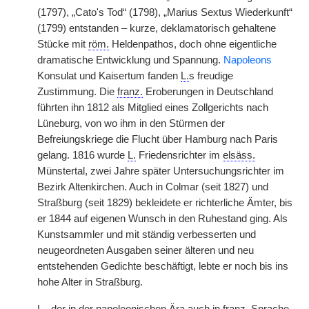
(1797), „Cato's Tod“ (1798), „Marius Sextus Wiederkunft“
(1799) entstanden – kurze, deklamatorisch gehaltene
Stücke mit
röm.
Heldenpathos, doch ohne eigentliche
dramatische Entwicklung und Spannung.
Napoleons
Konsulat und Kaisertum fanden
L.
s freudige
Zustimmung. Die
franz.
Eroberungen in Deutschland
führten ihn 1812 als Mitglied eines Zollgerichts nach
Lüneburg, von wo ihm in den Stürmen der
Befreiungskriege die Flucht über Hamburg nach Paris
gelang. 1816 wurde
L.
Friedensrichter im
elsäss.
Münstertal, zwei Jahre später Untersuchungsrichter im
Bezirk Altenkirchen. Auch in Colmar (seit 1827) und
Straßburg (seit 1829) bekleidete er richterliche Ämter, bis
er 1844 auf eigenen Wunsch in den Ruhestand ging. Als
Kunstsammler und mit ständig verbesserten und
neugeordneten Ausgaben seiner älteren und neu
entstehenden Gedichte beschäftigt, lebte er noch bis ins
hohe Alter in Straßburg.