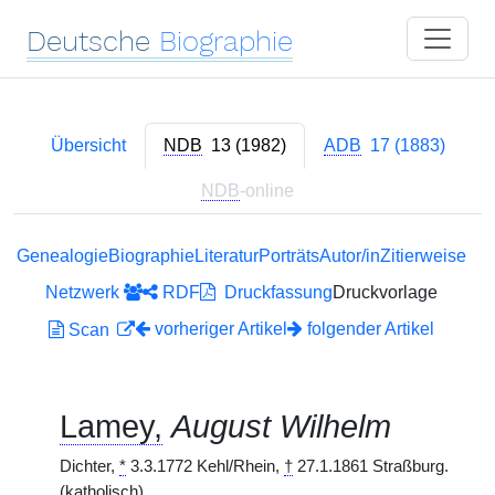
Deutsche
Biographie
Übersicht
NDB
13 (1982)
ADB
17 (1883)
NDB
-online
Genealogie
Biographie
Literatur
Porträts
Autor/in
Zitierweise
Netzwerk
RDF
Druckfassung
Druckvorlage
vorheriger Artikel
folgender Artikel
Scan
Lamey,
August Wilhelm
Dichter,
*
3.3.1772 Kehl/Rhein,
†
27.1.1861 Straßburg.
(katholisch)