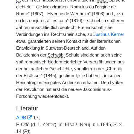
L.
, der in der napoleonischen Ära auch in
franz.
Sprache
dichtete – die Melodramen „Romulus ou l'origine de
Rome“ (1807), „Elvérine de Wertheim“ (1808) und „Irza
ou les conjurés à Tescuco“ (1810) – schrieb in späteren
Jahren ausschließlich deutsch. Freundschaftliche
Verbindungen ins Rechtsrheinische, zu
Justinus Kerner
etwa, garantierten seinen Kontakt mit der literarischen
Entwicklung in Südwest-Deutschland. Auf den
Balladenton der
Schwäb.
Schule sind denn auch seine
spätromantisch-biedermeierlichen Verserzählungen aus
der heimatlichen Geschichte, vor allem in der „Chronik
der Elsässer“ (1845), gestimmt; sie haben
L.
in seiner
Heimatregion ein gutes Andenken erhalten. Den Lyriker
der Revolution hat erst die neuere Jakobinismus-
Forschung wiederentdeckt.
Literatur
ADB
17;
F. Otto (d. 1. Zetter), in: Elsäß. Neuj.-bll. 1845, S. 2-
14
(
P
)
;