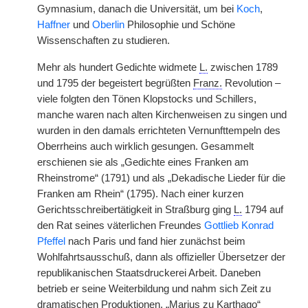
Gymnasium, danach die Universität, um bei
Koch
,
Haffner
und
Oberlin
Philosophie und Schöne
Wissenschaften zu studieren.
Mehr als hundert Gedichte widmete
L.
zwischen 1789
und 1795 der begeistert begrüßten
Franz.
Revolution –
viele folgten den Tönen Klopstocks und Schillers,
manche waren nach alten Kirchenweisen zu singen und
wurden in den damals errichteten Vernunfttempeln des
Oberrheins auch wirklich gesungen. Gesammelt
erschienen sie als „Gedichte eines Franken am
Rheinstrome“ (1791) und als „Dekadische Lieder für die
Franken am Rhein“ (1795). Nach einer kurzen
Gerichtsschreibertätigkeit in Straßburg ging
L.
1794 auf
den Rat seines väterlichen Freundes
Gottlieb Konrad
Pfeffel
nach Paris und fand hier zunächst beim
Wohlfahrtsausschuß, dann als offizieller Übersetzer der
republikanischen Staatsdruckerei Arbeit. Daneben
betrieb er seine Weiterbildung und nahm sich Zeit zu
dramatischen Produktionen. „Marius zu Karthago“