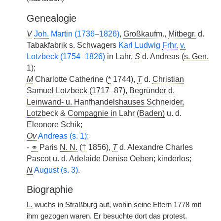
Genealogie
V
Joh.
Martin (1736–1826)
,
Großkaufm.
,
Mitbegr.
d.
Tabakfabrik s. Schwagers
Karl Ludwig
Frhr.
v.
Lotzbeck (1754–1826)
in Lahr,
S
d. Andreas (
s. Gen.
1);
M
Charlotte Catherine (
*
1744),
T
d.
Christian
Samuel Lotzbeck (1717–87), Begründer d.
Leinwand- u. Hanfhandelshauses Schneider,
Lotzbeck & Compagnie in Lahr (Baden)
u. d.
Eleonore Schik;
Ov
Andreas (s. 1)
;
-
⚭
Paris
N. N.
(
†
1856),
T
d. Alexandre Charles
Pascot u. d. Adelaide Denise Oeben; kinderlos;
N
August (s. 3)
.
Biographie
L.
wuchs in Straßburg auf, wohin seine Eltern 1778 mit
ihm gezogen waren. Er besuchte dort das protest.