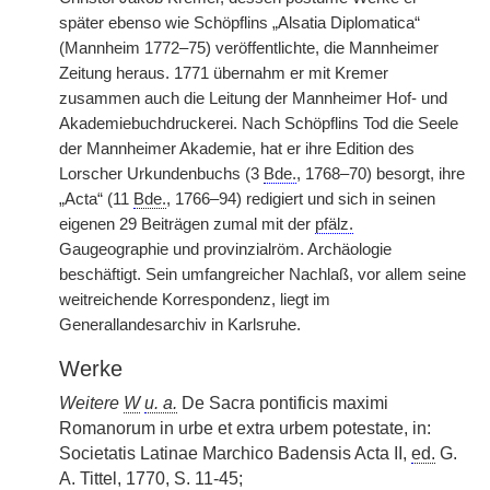
später ebenso wie Schöpflins „Alsatia Diplomatica“
(Mannheim 1772–75) veröffentlichte, die Mannheimer
Zeitung heraus. 1771 übernahm er mit Kremer
zusammen auch die Leitung der Mannheimer Hof- und
Akademiebuchdruckerei. Nach Schöpflins Tod die Seele
der Mannheimer Akademie, hat er ihre Edition des
Lorscher Urkundenbuchs (3
Bde.
, 1768–70) besorgt, ihre
„Acta“ (11
Bde.
, 1766–94) redigiert und sich in seinen
eigenen 29 Beiträgen zumal mit der
pfälz.
Gaugeographie und provinzialröm. Archäologie
beschäftigt. Sein umfangreicher Nachlaß, vor allem seine
weitreichende Korrespondenz, liegt im
Generallandesarchiv in Karlsruhe.
Werke
Weitere
W
u. a.
De Sacra pontificis maximi
Romanorum in urbe et extra urbem potestate, in:
Societatis Latinae Marchico Badensis Acta II,
ed.
G.
A. Tittel, 1770, S. 11-45;