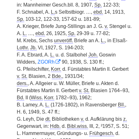
in: Mannheimer Gesch.bll. 8, 1907,
Sp.
122-33;
F. Schnabel, A.
L.
s Selbstbiogr. …,
ebd.
14, 1913,
Sp.
103-12, 122-33, 157-62 u. 181-89;
A. Krieger, Briefe Jung-Stillings an J. G.
v.
Stengel u.
A.
L.
…,
ebd.
26, 1925,
Sp.
29-39 u. 77-82;
M. Krebs, Sechs
unveröff.
Briefe an A.
L.
, in Elsaß-
Lothr.
Jb.
VI, 1927, S. 194-203;
F. A. Ebrard, A.
L.
u. d. Stalbohel
Joh.
Goswin
Widders,
ZGORh
90, 1938, S. 130 ff.;
G. Pfeilschifter,
Korr.
d. Fürstabtes Martin II. Gerbert
v.
St.
Blasien, 2
Bde.
, 1931/34;
ders.
, A. Allgeier u. W. Müller, Briefe u. Akten d.
Fürstabtes Martin II. Gerbert
v.
St.
Blasien 1764–93,
Bd.
II (
Wiss.
Korr.
1782–93), 1962;
B. Lamey, A.
L.
(1726-1802), in
|
Ravensberger
Bll.
,
H. 6, 1949, S. 47 ff.;
G. Leyh, Die
dt.
Bibliotheken
v.
d. Aufklärung bis
z.
Gegenwart, in:
Hdb.
d.
Bibl.wiss.
III, 2, ²1957, S. 51;
L. Hammermayer, Gründungs- u.
Frühgesch.
d.