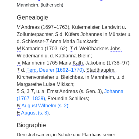
Mannheim. (lutherisch)
Genealogie
V
Andreas (1697–1763), Küfermeister, Landwirt u.
Zollunterpächter,
S
d. Küfers Johannes in Münster u.
d. Schlosser-
T
Anna Maria Burckardt;
M
Katharina (1703–62),
T
d. Weißbäckers
Johs.
Wiedemann u. d. Katharina Bielin;
⚭
Mannheim 1765 Maria
Kath.
Jakobine (1738–97),
T
d.
Ferd.
Deurer (1692–1770)
,
Stadthauptm.
,
Kirchenvorsteher u.
Bleichbes.
in Mannheim, u. d.
Margarethe Luise Mikisch;
5
S
, 3
T
,
u. a.
Ernst Andreas (
s. Gen.
3),
Johanna
(1767–1839)
, Freundin Schillers;
N
August Wilhelm (s. 2)
;
E
August (s. 3)
.
Biographie
Den strebsamen, in Schule und Pfarrhaus seiner