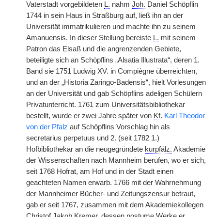
Vaterstadt vorgebildeten
L.
nahm
Joh.
Daniel Schöpflin
1744 in sein Haus in Straßburg auf, ließ ihn an der
Universität immatrikulieren und machte ihn zu seinem
Amanuensis. In dieser Stellung bereiste
L.
mit seinem
Patron das Elsaß und die angrenzenden Gebiete,
beteiligte sich an Schöpflins „Alsatia Illustrata“, deren 1.
Band sie 1751 Ludwig XV. in Compiègne überreichten,
und an der „Historia Zaringo-Badensis“, hielt Vorlesungen
an der Universität und gab Schöpflins adeligen Schülern
Privatunterricht. 1761 zum Universitätsbibliothekar
bestellt, wurde er zwei Jahre später von
Kf.
Karl Theodor
von der Pfalz
auf Schöpflins Vorschlag hin als
secretarius perpetuus und 2. (seit 1782 1.)
Hofbibliothekar an die neugegründete
kurpfälz.
Akademie
der Wissenschaften nach Mannheim berufen, wo er sich,
seit 1768 Hofrat, am Hof und in der Stadt einen
geachteten Namen erwarb. 1766 mit der Wahrnehmung
der Mannheimer Bücher- und Zeitungszensur betraut,
gab er seit 1767, zusammen mit dem Akademiekollegen
Christof Jakob Kremer, dessen postume Werke er