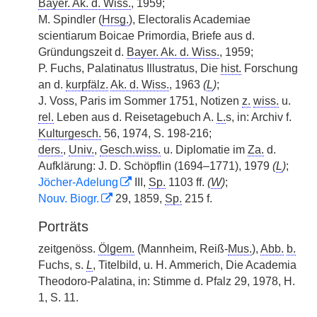
Bayer. Ak. d. Wiss.
, 1959;
M. Spindler (
Hrsg.
), Electoralis Academiae
scientiarum Boicae Primordia, Briefe aus d.
Gründungszeit d.
Bayer. Ak. d. Wiss.
, 1959;
P. Fuchs, Palatinatus Illustratus, Die
hist.
Forschung
an d.
kurpfälz.
Ak. d. Wiss.
, 1963
(
L
)
;
J. Voss, Paris im Sommer 1751, Notizen
z.
wiss.
u.
rel.
Leben aus d. Reisetagebuch A.
L.
s, in: Archiv f.
Kulturgesch.
56, 1974, S. 198-216;
ders.
,
Univ.
,
Gesch.wiss.
u. Diplomatie im
Za.
d.
Aufklärung: J. D. Schöpflin (1694–1771), 1979
(
L
)
;
Jöcher-Adelung
III,
Sp.
1103 ff.
(
W
)
;
Nouv. Biogr.
29, 1859,
Sp.
215 f.
Porträts
zeitgenöss.
Ölgem.
(Mannheim, Reiß-
Mus.
),
Abb.
b.
Fuchs, s.
L
, Titelbild, u. H. Ammerich, Die Academia
Theodoro-Palatina, in: Stimme d. Pfalz 29, 1978, H.
1, S. 11.