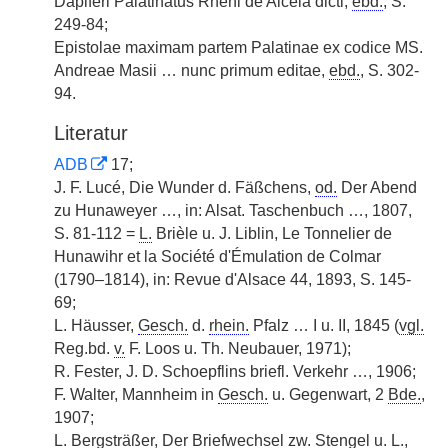
Dapiferi Palatinatus Rheni de Alceia dicti,
ebd.
, S.
249-84;
Epistolae maximam partem Palatinae ex codice MS.
Andreae Masii … nunc primum editae,
ebd.
, S. 302-
94.
Literatur
ADB
17;
J. F. Lucé, Die Wunder d. Fäßchens,
od.
Der Abend
zu Hunaweyer …, in: Alsat. Taschenbuch …, 1807,
S. 81-112 =
L.
Brièle u. J. Liblin, Le Tonnelier de
Hunawihr et la Société d'Émulation de Colmar
(1790–1814), in: Revue d'Alsace 44, 1893, S. 145-
69;
L. Häusser,
Gesch.
d.
rhein.
Pfalz … I u. II, 1845 (
vgl.
Reg.bd.
v.
F. Loos u. Th. Neubauer, 1971);
R. Fester, J. D. Schoepflins briefl. Verkehr …, 1906;
F. Walter, Mannheim in
Gesch.
u. Gegenwart, 2
Bde.
,
1907;
L. Bergsträßer, Der Briefwechsel
zw.
Stengel u.
L.
,