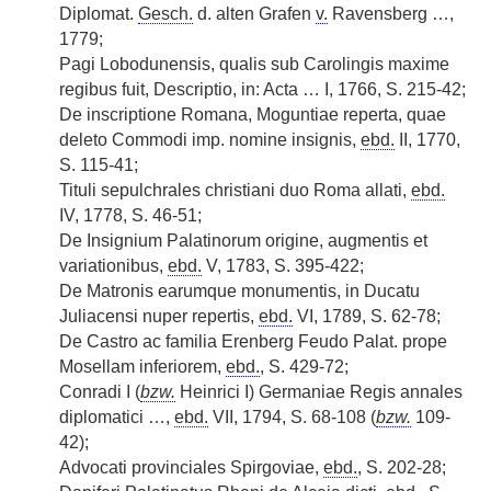
Diplomat.
Gesch.
d. alten Grafen
v.
Ravensberg …,
1779;
Pagi Lobodunensis, qualis sub Carolingis maxime
regibus fuit, Descriptio, in: Acta … I, 1766, S. 215-42;
De inscriptione Romana, Moguntiae reperta, quae
deleto Commodi imp. nomine insignis,
ebd.
II, 1770,
S. 115-41;
Tituli sepulchrales christiani duo Roma allati,
ebd.
IV, 1778, S. 46-51;
De Insignium Palatinorum origine, augmentis et
variationibus,
ebd.
V, 1783, S. 395-422;
De Matronis earumque monumentis, in Ducatu
Juliacensi nuper repertis,
ebd.
VI, 1789, S. 62-78;
De Castro ac familia Erenberg Feudo Palat. prope
Mosellam inferiorem,
ebd.
, S. 429-72;
Conradi I (
bzw.
Heinrici I) Germaniae Regis annales
diplomatici …,
ebd.
VII, 1794, S. 68-108 (
bzw.
109-
42);
Advocati provinciales Spirgoviae,
ebd.
, S. 202-28;