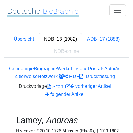
Deutsche
Biographie
Übersicht
NDB
13 (1982)
ADB
17 (1883)
NDB
-online
Genealogie
Biographie
Werke
Literatur
Porträts
Autor/in
Zitierweise
Netzwerk
RDF
Druckfassung
Druckvorlage
vorheriger Artikel
Scan
folgender Artikel
Lamey,
Andreas
Historiker,
*
20.10.1726 Münster (Elsaß),
†
17.3.1802