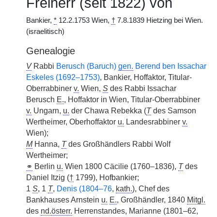
Freiherr (seit 1822) von
Bankier,
*
12.2.1753 Wien,
†
7.8.1839 Hietzing bei Wien.
(israelitisch)
Genealogie
V
Rabbi
Berusch (Baruch)
gen.
Berend ben Issachar
Eskeles (1692–1753)
, Bankier, Hoffaktor, Titular-
Oberrabbiner
v.
Wien,
S
des Rabbi Issachar
Berusch
E.
, Hoffaktor in Wien, Titular-Oberrabbiner
v.
Ungarn,
u.
der Chawa Rebekka (
T
des Samson
Wertheimer, Oberhoffaktor
u.
Landesrabbiner
v.
Wien);
M
Hanna,
T
des Großhändlers Rabbi Wolf
Wertheimer;
⚭
Berlin
u.
Wien 1800 Cäcilie (1760–1836),
T
des
Daniel Itzig (
†
1799), Hofbankier;
1
S
, 1
T
,
Denis (1804–76
,
kath.
), Chef des
Bankhauses Arnstein
u.
E.
, Großhändler, 1840
Mitgl.
des
nd.
österr.
Herrenstandes, Marianne (1801–62,