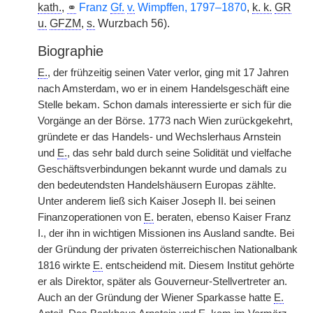
kath.
,
⚭
Franz
Gf.
v.
Wimpffen, 1797–1870
,
k. k.
GR
u.
GFZM
,
s.
Wurzbach 56).
Biographie
E.
, der frühzeitig seinen Vater verlor, ging mit 17 Jahren
nach Amsterdam, wo er in einem Handelsgeschäft eine
Stelle bekam. Schon damals interessierte er sich für die
Vorgänge an der Börse. 1773 nach Wien zurückgekehrt,
gründete er das Handels- und Wechslerhaus Arnstein
und
E.
, das sehr bald durch seine Solidität und vielfache
Geschäftsverbindungen bekannt wurde und damals zu
den bedeutendsten Handelshäusern Europas zählte.
Unter anderem ließ sich Kaiser Joseph II. bei seinen
Finanzoperationen von
E.
beraten,
|
ebenso Kaiser Franz
I., der ihn in wichtigen Missionen ins Ausland sandte. Bei
der Gründung der privaten österreichischen Nationalbank
1816 wirkte
E.
entscheidend mit. Diesem Institut gehörte
er als Direktor, später als Gouverneur-Stellvertreter an.
Auch an der Gründung der Wiener Sparkasse hatte
E.