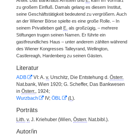
Anteil. Das Bankhaus Arnstein und
E.
kam im Vormärz
zu großem Einfluß. Damals gelang es diesem Institut,
seine Geschäftstätigkeit bedeutend zu vergrößern. Auch
an der Wiener Börse spielte es eine große Rolle. – In
seinem Privatleben galt
E.
als großzügig, – mehrere
Stiftungen trugen seinen Namen. Er führte ein
gastfreundliches Haus – unter anderem zählten während
des Wiener Kongresses Talleyrand, Wellington,
Castlereagh, Hardenberg zu seinen Gästen.
Literatur
ADB
VI: A.
v.
Urschitz, Die Entstehung d.
Österr.
Nat.bank, Wien 1920; G. Scheffer, Das Bankwesen
in
Österr.
, 1924;
Wurzbach
IV;
ÖBL
(
L
).
Porträts
Lith.
v.
J. Kriehuber (Wien,
Österr.
Nat.bibl.).
Autor/in