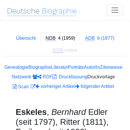
Deutsche
Biographie
Übersicht
NDB
4 (1959)
ADB
6 (1877)
NDB
-online
Genealogie
Biographie
Literatur
Porträts
Autor/in
Zitierweise
Netzwerk
RDF
Druckfassung
Druckvorlage
vorheriger Artikel
folgender Artikel
Scan
Eskeles
,
Bernhard
Edler
(seit 1797), Ritter (1811),