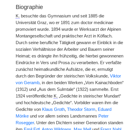
Biographie
K.
besuchte das Gymnasium und seit 1885 die
Universität Graz, wo er 1891 zum doctor medicinae
promoviert wurde. 1894 wurde er Werksarzt der Alpinen
Montangesellschaft und praktischer Arzt in Köflach.
Durch seine berufliche Tätigkeit gewann er Einblick in die
sozialen Verhältnisse der Arbeiter und Bauern seiner
Heimat; es drängte ihn frühzeitig, die hierbei gewonnenen
Eindrücke in Vers und Prosa zu verarbeiten. Er verfaßte
zunächst heimatkundliche Aufsätze, die er, ermutigt
durch den Begründer der steirischen Volkskunde,
Viktor
von Geramb
, in den beiden Werken „Vom Kainachboden“
(1912) und „Aus dem Sulmtale“ (1922) sammelte. Erst
1924 veröffentlichte
K.
„Gedichte in steirischer Mundart“
und hochdeutsche „Gedichte“. Vorbilder waren ihm die
Gedichte von
Klaus Groth
,
Theodor Storm
,
Eduard
Mörike
und vor allem seines Landsmannes
Peter
Rosegger
. Unter den Dichtern seiner Generation standen
ihm
Emil Ertl
,
Anton Wildgans
,
Max Mell
und
Franz Nabl