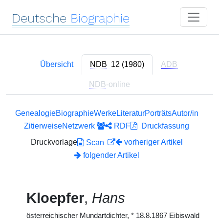
Deutsche
Biographie
Übersicht
NDB
12 (1980)
ADB
NDB
-online
Genealogie
Biographie
Werke
Literatur
Porträts
Autor/in
Zitierweise
Netzwerk
RDF
Druckfassung
Druckvorlage
vorheriger Artikel
Scan
folgender Artikel
Kloepfer
,
Hans
österreichischer Mundartdichter,
*
18.8.1867 Eibiswald