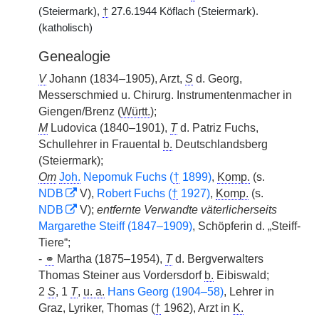
(Steiermark),
†
27.6.1944 Köflach (Steiermark).
(katholisch)
Genealogie
V
Johann (1834–1905), Arzt,
S
d. Georg,
Messerschmied u. Chirurg. Instrumentenmacher in
Giengen/Brenz (
Württ.
);
M
Ludovica (1840–1901),
T
d. Patriz Fuchs,
Schullehrer in Frauental
b.
Deutschlandsberg
(Steiermark);
Om
Joh.
Nepomuk Fuchs (
†
1899)
,
Komp.
(s.
NDB
V),
Robert Fuchs (
†
1927)
,
Komp.
(s.
NDB
V);
entfernte Verwandte väterlicherseits
Margarethe Steiff (1847–1909)
, Schöpferin d. „Steiff-
Tiere“;
-
⚭
Martha (1875–1954),
T
d. Bergverwalters
Thomas Steiner aus Vordersdorf
b.
Eibiswald;
2
S
, 1
T
,
u. a.
Hans Georg (1904–58)
, Lehrer in
Graz, Lyriker, Thomas (
†
1962), Arzt in
K.