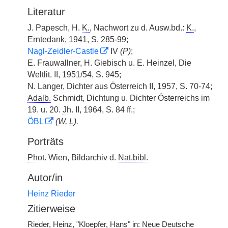
Literatur
J. Papesch, H.
K.
, Nachwort zu d. Ausw.bd.:
K.
,
Erntedank, 1941, S. 285-99;
Nagl-Zeidler-Castle
IV
(
P
)
;
E. Frauwallner, H. Giebisch u. E. Heinzel, Die
Weltlit. II, 1951/54, S. 945;
N. Langer, Dichter aus Österreich II, 1957, S. 70-74;
Adalb.
Schmidt, Dichtung u. Dichter Österreichs im
19. u. 20.
Jh.
II, 1964, S. 84 ff.;
ÖBL
(
W
,
L
).
Porträts
Phot.
Wien, Bildarchiv d.
Nat.bibl.
Autor/in
Heinz Rieder
Zitierweise
Rieder, Heinz, "Kloepfer, Hans" in: Neue Deutsche