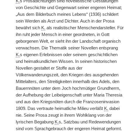
K.
s Prosadichtungen sind novellistische Gestaltungen
von Geschichte und Gegenwart seiner engeren Heimat;
„Aus dem Bilderbuch meines Lebens“ (1936) schildert
sein Werden als Arzt und Dichter. Auch in der Prosa
bewährt sich
K.
als realistischer Menschendarsteller. Für
ihn ruht jeder Mensch in einer geordneten, in Gott
geborgenen Welt, er sieht ihn der Landschaft organisch
verwachsen. Die Thematik seiner Novellen entsprang
K.
s eigenen Erlebnissen oder seinem geschichtlichen
und heimatkundlichen Wissen. In seinen historischen
Novellen gestaltet er Stoffe aus der
Völkerwanderungszeit, den Kriegen des ausgehenden
Mittelalters, den Streitigkeiten innerhalb des Adels, den
Bauernnöten unter dem Joch hochmütiger Grundherrn,
der Aufhebung der Leibeigenschaft unter Maria Theresia
und aus den Kriegsnöten durch die Franzoseninvasion
1809. Das vertraute heimatliche Milieu verläßt
K.
dabei
nie. Seine Prosa zeugt in ihrem Wohlklang von der
lyrischen Begabung
K.
s, Satzbau und Redewendungen
sind vom Sprachgebrauch der engeren Heimat geformt.