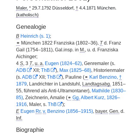
Maler,
*
29.7.1792 Düsseldorf,
†
4.4.1871 München.
(katholisch)
Genealogie
B
Heinrich (s. 1)
;
⚭
München 1822 Franziska (1802–36),
T
d. Franz
Gail (1754–1811), Gal.insp. in
M.
, u. d. Franziska
Aichinger;
4
S
, 3
T
,
u. a.
Eugen (1824–62)
, Genremaler (s.
ADB
XII;
ThB
),
Max (1825–68)
, Historienmaler
(s.
ADB
XII;
ThB
), Pauline (
⚭
Karl Benzino,
†
1879
, Landrichter in Landstuhl,
Landtagsabg.
1851–
55, führend als Anti-Ultramontaner),
Mathilde (1830–
85)
, Zeichnerin, Amalie (
⚭
Gg.
Albert Kurz, 1826–
1916
, Maler, s.
ThB
);
E
Eugen
Rr.
v.
Benzino (1856–1915)
,
bayer.
Gen.
d.
Inf.
Biographie