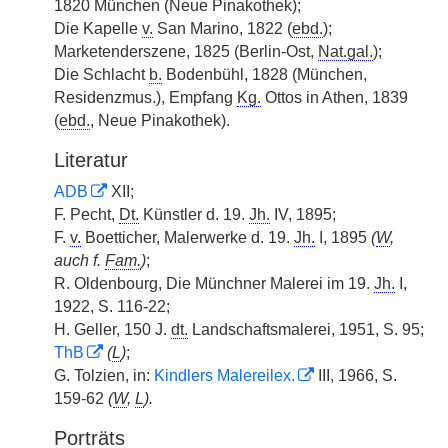
1820 München (Neue Pinakothek);
Die Kapelle
v.
San Marino, 1822 (
ebd.
);
Marketenderszene, 1825 (Berlin-Ost,
Nat.gal.
);
Die Schlacht
b.
Bodenbühl, 1828 (München,
Residenzmus.), Empfang
Kg.
Ottos in Athen, 1839
(
ebd.
, Neue Pinakothek).
Literatur
ADB
XII;
F. Pecht,
Dt.
Künstler d. 19.
Jh.
IV, 1895;
F.
v.
Boetticher, Malerwerke d. 19.
Jh.
I, 1895
(
W
,
auch f.
Fam.
)
;
R. Oldenbourg, Die Münchner Malerei im 19.
Jh.
I,
1922, S. 116-22;
H. Geller, 150 J.
dt.
Landschaftsmalerei, 1951, S. 95;
ThB
(
L
)
;
G. Tolzien, in:
Kindlers Malereilex.
III, 1966, S.
159-62
(
W
,
L
).
Porträts