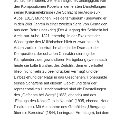
Schlachtenmalerei. Seine anfängliche Abhängigkeit von
den Kompositionen Kobells in den ersten Darstellungen
seiner Kriegserlebnisse (Die Schlacht bei Arcis-sur-
Aube, 1817, München, Residenzmuseum) überwand er
in den 20er Jahren in einer zweiten Serie von Gemälden
aus dem Befreiungskrieg (Der Ausgang der Schlacht bei
Arcis-sur-Aube, 1821, ebenda). In der Exaktheit der
Wiedergabe des Militärischen blieb er zwar hinter A.
Adam zurück, übertraf ihn aber in der Dramatik der
Komposition, der scharfen Charakterisierung der
Kämpfenden, der gewandteren Farbgebung (wenn auch
heute die kalte Buntheit des Zeitstils, dem er verhaftet
blieb, nicht mehr zu beeindrucken vermag) und der
Einbeziehung der Natur in das Geschehen. Höhepunkte
seines Schaffens auf diesem Gebiet und dem der
repräsentativen Historienmalerei sind die Darstellungen
des „Gefechts bei Wörgl“ (1833, ebenda) und des
„Einzugs des König Otto in Nauplia“ (1835, ebenda, Neue
Pinakothek). Mit Ausnahme des Gemäldes „Übergang
über die Beresina“ (1844, Leningrad, Eremitage), bei dem