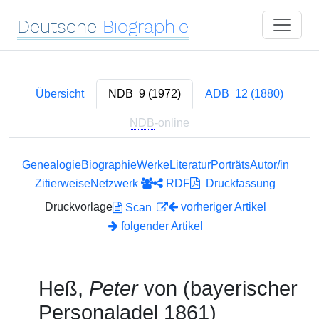
Deutsche
Biographie
Übersicht
NDB
9 (1972)
ADB
12 (1880)
NDB
-online
Genealogie
Biographie
Werke
Literatur
Porträts
Autor/in
Zitierweise
Netzwerk
RDF
Druckfassung
Druckvorlage
vorheriger Artikel
Scan
folgender Artikel
Heß,
Peter
von (bayerischer
Personaladel 1861)