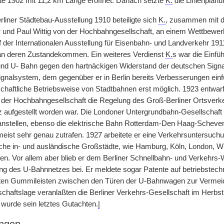
de 1902 mit 11,2 km Länge eröffnet. Danach setzte
K.
die Linienplanu
rliner Städtebau-Ausstellung 1910 beteiligte sich
K.
, zusammen mit d
r
und Paul Wittig von der Hochbahngesellschaft, an einem Wettbewer
f der Internationalen Ausstellung für Eisenbahn- und Landverkehr 191
 an deren Zustandekommen. Ein weiteres Verdienst
K.
s war die Einfü
und U- Bahn gegen den hartnäckigen Widerstand der deutschen Signal
gnalsystem, dem gegenüber er in Berlin bereits Verbesserungen ein
schaftliche Betriebsweise von Stadtbahnen erst möglich. 1923 entwar
d der Hochbahngesellschaft die Regelung des Groß-Berliner Ortsver
 aufgestellt worden war. Die Londoner Untergrundbahn-Gesellschaft 
nstellen, ebenso die elektrische Bahn Rotterdam-Den Haag-Scheven
ist sehr genau zutrafen. 1927 arbeitete er eine Verkehrsuntersuch
eiche in- und ausländische Großstädte, wie Hamburg, Köln, London, W
en. Vor allem aber blieb er dem Berliner Schnellbahn- und Verkehrs-
ng des U-Bahnnetzes bei. Er meldete sogar Patente auf betriebstec
eiten Gummileisten zwischen den Türen der U-Bahnwagen zur Verme
schaftslage veranlaßten die Berliner Verkehrs-Gesellschaft im Herbs
 wurde sein letztes Gutachten.
|