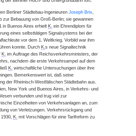
ng der Berliner Hoch- und Untergrundbahn fort.
en Berliner Städtebau-Ingenieuren
Joseph Brix
,
b zur Bebauung von Groß-Berlin; sie gewannen
1 in Buenos Aires erhielt
K.
ein Ehrendiplom für
hrung eines selbsttätigen Signalsystems bei der
fachleute vor dem 1. Weltkrieg. Vorbild war ihm
führen konnte. Durch
K.
s neue Signaltechnik
f
K.
im Auftrage des Reichsverkehrsministers, der
kehrs, nachdem die erste Verkehrsampel auf dem
ließ
K.
wirtschaftliche Untersuchungen über ihre
ingen. Bemerkenswert ist, daß seine
ung der Rheinisch-Westfälischen Städtebahn aus.
ien, New York und Buenos Aires, in Verkehrs- und
Wesen verbunden und trug viel zur
hnische Einzelheiten von Verkehrsanlagen an, zum
idung von Verletzungen. Verkehrsrückgang und
t 1930,
K.
mit Vorschlägen für eine Tarifreform zu