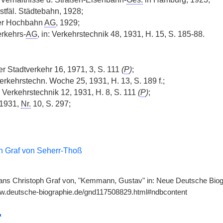
tfäl. Städtebahn, 1928;
er Hochbahn
AG
, 1929;
erkehrs-
AG
, in: Verkehrstechnik 48, 1931, H. 15, S. 185-88.
er Stadtverkehr 16, 1971, 3, S. 111
(
P
)
;
Verkehrstechn. Woche 25, 1931, H. 13, S. 189 f.;
n: Verkehrstechnik 12, 1931, H. 8, S. 111
(
P
)
;
 1931,
Nr.
10, S. 297;
h Graf von Seherr-Thoß
ns Christoph Graf von, "Kemmann, Gustav" in: Neue Deutsche Biogra
ww.deutsche-biographie.de/gnd117508829.html#ndbcontent