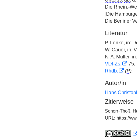
Die Rhein.-Wes
|
Die Hamburg
Die Berliner V
Literatur
P. Lenke, in: D
W. Cauer, in: 
K. A. Müller, i
VDI-Zs.
75,
Rhdb.
(
P
).
Autor/in
Hans Christop
Zitierweise
Seherr-Thoß, Ha
URL: https://w