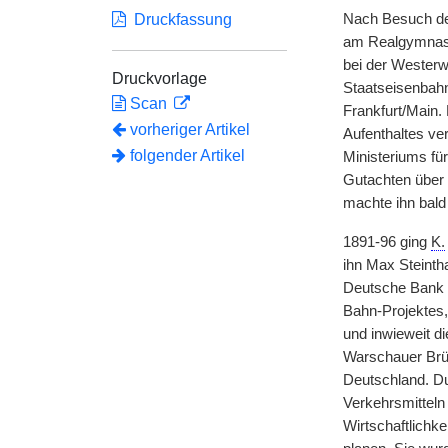
Druckfassung
Nach Besuch de
am Realgymnasiu
bei der Westerw
Druckvorlage
Staatseisenbahn
Scan
Frankfurt/Main.
vorheriger Artikel
Aufenthaltes ve
folgender Artikel
Ministeriums für
Gutachten über 
machte ihn bald
1891-96 ging
K.
ihn Max Steintha
Deutsche Bank b
Bahn-Projektes, 
und inwieweit d
Warschauer Brü
Deutschland. D
Verkehrsmittel
Wirtschaftlichke