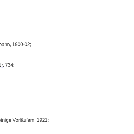
dbahn, 1900-02;
r.
734;
inige Vorläufern, 1921;