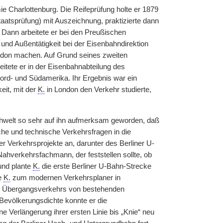
 Charlottenburg. Die Reifeprüfung holte er 1879
tsprüfung) mit Auszeichnung, praktizierte dann
 Dann arbeitete er bei den Preußischen
nd Außentätigkeit bei der Eisenbahndirektion
don machen. Auf Grund seines zweiten
eitete er in der Eisenbahnabteilung des
h Nord- und Südamerika. Ihr Ergebnis war ein
eit, mit der
K.
in London den Verkehr studierte,
chwelt so sehr auf ihn aufmerksam geworden, daß
che und technische Verkehrsfragen in die
r Verkehrsprojekte an, darunter des Berliner U-
ahverkehrsfachmann, der feststellen sollte, ob
und plante
K.
die erste Berliner U-Bahn-Strecke
e
K.
zum modernen Verkehrsplaner in
s Übergangsverkehrs von bestehenden
evölkerungsdichte konnte er die
e Verlängerung ihrer ersten Linie bis „Knie“ neu