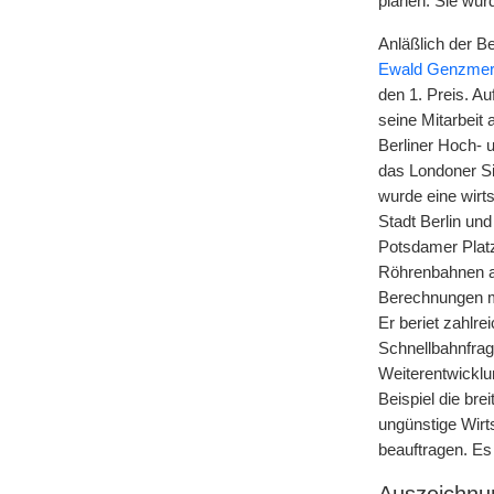
planen. Sie wur
Anläßlich der Be
Ewald Genzme
den 1. Preis. Au
seine Mitarbeit
Berliner Hoch- 
das Londoner Si
wurde eine wirt
Stadt Berlin un
Potsdamer Platz
Röhrenbahnen a
Berechnungen me
Er beriet zahlr
Schnellbahnfrag
Weiterentwicklu
Beispiel die br
ungünstige Wirt
beauftragen. Es