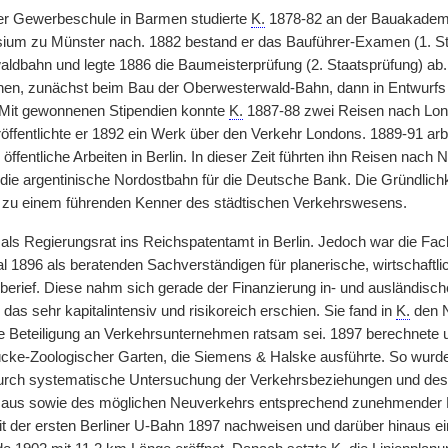
r Gewerbeschule in Barmen studierte
K.
1878-82 an der Bauakademie
m zu Münster nach. 1882 bestand er das Bauführer-Examen (1. Staa
aldbahn und legte 1886 die Baumeisterprüfung (2. Staatsprüfung) ab.
en, zunächst beim Bau der Oberwesterwald-Bahn, dann in Entwurfs u
 Mit gewonnenen Stipendien konnte
K.
1887-88 zwei Reisen nach Lon
röffentlichte er 1892 ein Werk über den Verkehr Londons. 1889-91 arb
 öffentliche Arbeiten in Berlin. In dieser Zeit führten ihn Reisen nac
die argentinische Nordostbahn für die Deutsche Bank. Die Gründlichk
 zu einem führenden Kenner des städtischen Verkehrswesens.
als Regierungsrat ins Reichspatentamt in Berlin. Jedoch war die Fa
l 1896 als beratenden Sachverständigen für planerische, wirtschaftli
erief. Diese nahm sich gerade der Finanzierung in- und ausländische
das sehr kapitalintensiv und risikoreich erschien. Sie fand in
K.
den N
ie Beteiligung an Verkehrsunternehmen ratsam sei. 1897 berechnete 
cke-Zoologischer Garten, die Siemens & Halske ausführte. So wurd
urch systematische Untersuchung der Verkehrsbeziehungen und de
n aus sowie des möglichen Neuverkehrs entsprechend zunehmender B
it der ersten Berliner U-Bahn 1897 nachweisen und darüber hinaus ein