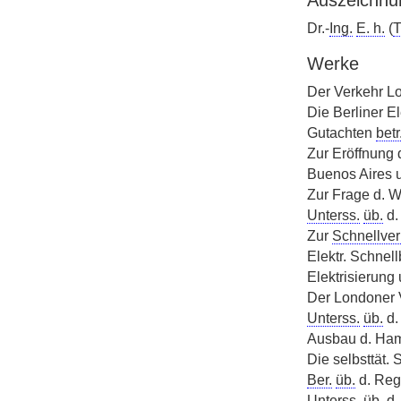
Auszeichnu
Dr.-
Ing.
E. h.
(
Werke
Der Verkehr L
Die Berliner E
Gutachten
betr
Zur Eröffnung d
Buenos Aires u
Zur Frage d. Wi
Unterss.
üb.
d.
Zur
Schnellver
Elektr. Schnel
Elektrisierung
Der Londoner 
Unterss.
üb.
d.
Ausbau d. Ham
Die selbsttät.
Ber.
üb.
d. Rege
Unterss.
üb.
d.