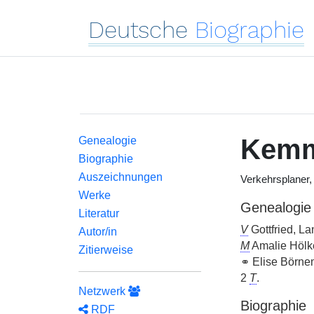
Deutsche
Biographie
Kem
Genealogie
Biographie
Auszeichnungen
Verkehrsplaner
Werke
Genealogie
Literatur
V
Gottfried, La
Autor/in
M
Amalie Hölk
Zitierweise
⚭ Elise Börne
2
T
.
Netzwerk
Biographie
RDF