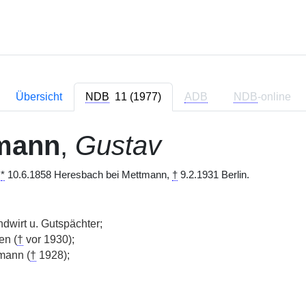
Übersicht
NDB
11 (1977)
ADB
NDB
-online
mann
,
Gustav
,
*
10.6.1858 Heresbach bei Mettmann,
†
9.2.1931 Berlin.
ndwirt u. Gutspächter;
en (
†
vor 1930);
mann (
†
1928);