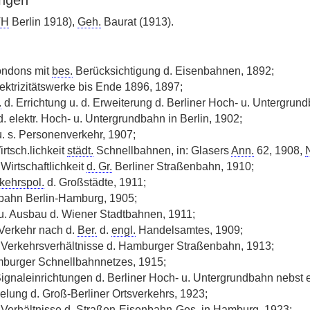
ngen
TH
Berlin 1918),
Geh.
Baurat (1913).
ondons mit
bes.
Berücksichtigung d. Eisenbahnen, 1892;
lektrizitätswerke bis Ende 1896, 1897;
.
d. Errichtung u. d. Erweiterung d. Berliner Hoch- u. Untergrun
. elektr. Hoch- u. Untergrundbahn in Berlin, 1902;
. s. Personenverkehr, 1907;
rtsch.lichkeit
städt.
Schnellbahnen, in: Glasers
Ann.
62, 1908,
N
 Wirtschaftlichkeit
d. Gr.
Berliner Straßenbahn, 1910;
kehrspol.
d. Großstädte, 1911;
lbahn Berlin-Hamburg, 1905;
 u. Ausbau d. Wiener Stadtbahnen, 1911;
Verkehr nach d.
Ber.
d.
engl.
Handelsamtes, 1909;
 Verkehrsverhältnisse d. Hamburger Straßenbahn, 1913;
burger Schnellbahnnetzes, 1915;
 Signaleinrichtungen d. Berliner Hoch- u. Untergrundbahn nebst e
lung d. Groß-Berliner Ortsverkehrs, 1923;
 Verhältnisse d. Straßen-Eisenbahn-
Ges.
in Hamburg, 1923;