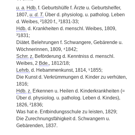
u. a.
Hdb.
f. Geburtshülfe f. Ärzte u. Geburtshelfer,
1807,
u. d. T.
Über d. physiolog. u. patholog. Leben
d. Weibes, ²1820 f., ³1831-33;
Hdb.
d. Krankheiten d. menschl. Weibes, 1809,
³1831;
Diätet. Belehrungen f. Schwangere, Gebärende u.
Wöchnerinnen, 1809, ⁴1842;
Schrr.
z.
Beförderung d. Kenntniss d. menschl.
Weibes, 2
Bde.
, 1812/18;
Lehrb.
d. Hebammenkunst, 1814, ⁵1855;
Die Kunst d. Verkrümmungen d. Kinder zu verhüten,
1816;
Hdb.
z.
Erkennen u. Heilen d. Kinderkrankheiten (=
Über d. physiolog. u. patholog. Leben d. Kindes),
1826, ²1836;
Was hat e. Entbindungsschule zu leisten, 1829;
Die Zurechnungsfähigkeit d. Schwangern u.
Gebärenden, 1837.