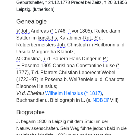
Geburtshelfer,
*
24.12.1779 Predel bei Zeitz,
†
20.9.1856
Leipzig. (lutherisch)
Genealogie
V
Joh.
Andreas (
*
1746,
†
vor 1805), Reiter, dann
Sattler im
kursächs.
Karabinier-
Rgt.
,
S
d.
Rotgerbermeisters
Joh.
Christoph in Heilbronn u. d.
Ursula Margaretha Klaholz;
M
Christina,
T
d. Bauern Hans Dinger in
P.
;
⚭
Poserna 1805 Chrisliana Constantine Luise (
*
1777),
T
d. Pfarrers Christian Leberecht Webel
(1723–97) in Poserna
b.
Weißenfels u. d. Charlotte
Eleonore Heinsius;
Vt d. Ehefrau
Wilhelm Heinsius (
†
1817)
,
Buchhändler u. Bibliograph in
L.
(s.
NDB
VIII).
Biographie
J.
begann 1800 in Leipzig mit dem Studium der
Naturwissenschaften. Sein Weg führte jedoch bald in die