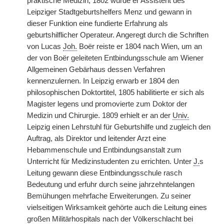
praktische Medizin; 1802 wurde er Assistent des
Leipziger Stadtgeburtshelfers Menz und gewann in
dieser Funktion eine fundierte Erfahrung als
geburtshilflicher Operateur. Angeregt durch die Schriften
von Lucas
Joh.
Boër reiste er 1804 nach Wien, um an
der von Boër geleiteten Entbindungsschule am Wiener
Allgemeinen Gebärhaus dessen Verfahren
kennenzulernen. In Leipzig erwarb er 1804 den
philosophischen Doktortitel, 1805 habilitierte er sich als
Magister legens und promovierte zum Doktor der
Medizin und Chirurgie. 1809 erhielt er an der
Univ.
Leipzig einen Lehrstuhl für Geburtshilfe und zugleich den
Auftrag, als Direktor und leitender Arzt eine
Hebammenschule und Entbindungsanstalt zum
Unterricht für Medizinstudenten zu errichten. Unter
J.
s
Leitung gewann diese Entbindungsschule rasch
Bedeutung und erfuhr durch seine jahrzehntelangen
Bemühungen mehrfache Erweiterungen. Zu seiner
vielseitigen Wirksamkeit gehörte auch die Leitung eines
großen Militärhospitals nach der Völkerschlacht bei