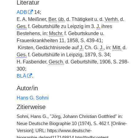
Literatur
ADB
14;
E. A. Meißner,
Ber.
üb.
d. Thätigkeit u. d.
Verhh.
d.
Ges.
f. Geburtshülfe zu Leipzig im 3.
J.
ihres
Bestehens, in:
Mschr.
f. Geburtskunde u.
Frauenkrankheiten 11, 1858, S. 439-41;
|
Kirsten, Gedächtnisrede auf
J.
Ch. G.
J.
, in:
Mitt.
d.
Ges.
f. Geburtshülfe in Leipzig, 1879, S. 34;
H. Fasbender,
Gesch.
d. Geburtshilfe, 1906, S. 298-
300;
BLÄ
.
Autor/in
Hans G. Sohni
Zitierweise
Sohni, Hans G., "Jörg, Johann Christian Gottfried" in:
Neue Deutsche Biographie 10 (1974), S. 462 f. [Online-
Version]; URL: https://www.deutsche-
biographie.de/gnd117148814.html#ndbcontent