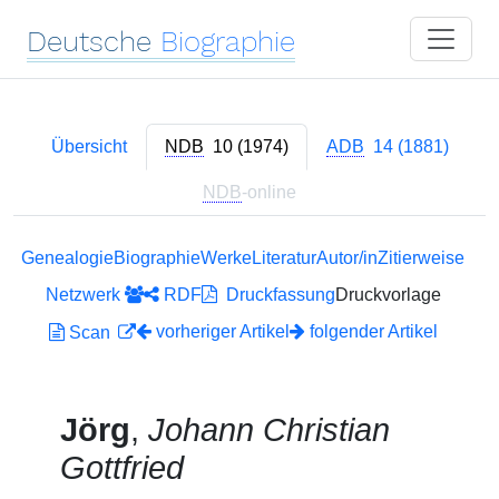
Deutsche
Biographie
Übersicht
NDB
10 (1974)
ADB
14 (1881)
NDB
-online
Genealogie
Biographie
Werke
Literatur
Autor/in
Zitierweise
Netzwerk
RDF
Druckfassung
Druckvorlage
vorheriger Artikel
folgender Artikel
Scan
Jörg
,
Johann Christian
Gottfried