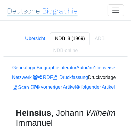
Deutsche
Biographie
Übersicht
NDB
8 (1969)
ADB
NDB
-online
Genealogie
Biographie
Literatur
Autor/in
Zitierweise
Netzwerk
RDF
Druckfassung
Druckvorlage
vorheriger Artikel
folgender Artikel
Scan
Heinsius
, Johann
Wilhelm
Immanuel