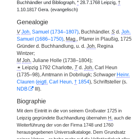
Buchhändler und Bibliograph,
*
28.7.1768 Leipzig,
†
1.10.1817 Gera. (evangelisch)
Genealogie
V
Joh.
Samuel (1734–1807)
, Buchhändler.
S
d.
Joh.
Samuel (1686–1750)
,
Mag.
, Pfarrer in Plaußig, 1725
Gründer d. Buchhandlung, u. d.
Joh.
Regina
Wintzer;
M
Joh.
Juliane Holle (1738–1804);
⚭
Leipzig 1792 Charlotte,
T
d.
Joh.
Carl Heun
(1735–98), Amtmann in Dobrilugk;
Schwager
Heinr.
Clauren (
eigtl.
Carl Heun,
†
1854
), Schriftsteller (s.
NDB
III).
Biographie
Mit dem Eintritt in die von seinem Großvater 1725 in
Leipzig gegründete Buchhandlung übernahm
H.
auch die
Weiterführung der von der Firma 1748 und 1760
herausgegebenen Universalkataloge. Dem Grundsatz