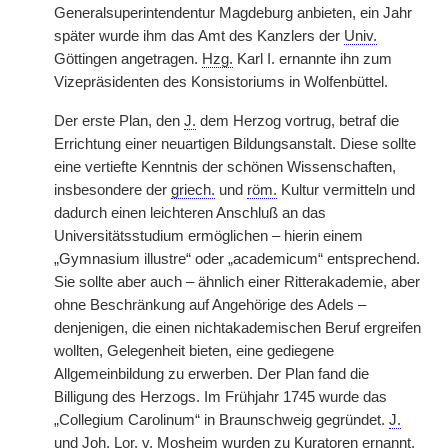
Generalsuperintendentur Magdeburg anbieten, ein Jahr
später wurde ihm das Amt des Kanzlers der
Univ.
Göttingen angetragen.
Hzg.
Karl I. ernannte ihn zum
Vizepräsidenten des Konsistoriums in Wolfenbüttel.
Der erste Plan, den
J.
dem Herzog vortrug, betraf die
Errichtung einer neuartigen Bildungsanstalt. Diese sollte
eine vertiefte Kenntnis der schönen Wissenschaften,
insbesondere der
griech.
und
röm.
Kultur vermitteln und
dadurch einen leichteren Anschluß an das
Universitätsstudium ermöglichen – hierin einem
„Gymnasium illustre“ oder „academicum“ entsprechend.
Sie sollte aber auch – ähnlich einer Ritterakademie, aber
ohne Beschränkung auf Angehörige des Adels –
denjenigen, die einen nichtakademischen Beruf ergreifen
wollten, Gelegenheit bieten, eine gediegene
Allgemeinbildung zu erwerben. Der Plan fand die
Billigung des Herzogs. Im Frühjahr 1745 wurde das
„Collegium Carolinum“ in Braunschweig gegründet.
J.
und
Joh.
Lor.
v.
Mosheim wurden zu Kuratoren ernannt.