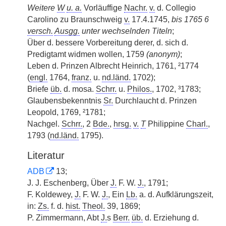
Weitere
W
u. a.
Vorläuffige
Nachr.
v.
d. Collegio
Carolino zu Braunschweig
v.
17.4.1745,
bis 1765 6
versch.
Ausgg.
unter wechselnden Titeln
;
Über d. bessere Vorbereitung derer, d. sich d.
Predigtamt widmen wollen, 1759
(anonym)
;
Leben d. Prinzen Albrecht Heinrich, 1761, ²1774
(
engl.
1764,
franz.
u.
nd.länd.
1702);
Briefe
üb.
d. mosa.
Schrr.
u.
Philos.
, 1702, ³1783;
Glaubensbekenntnis
Sr.
Durchlaucht d. Prinzen
Leopold, 1769, ²1781;
Nachgel.
Schrr.
, 2
Bde.
,
hrsg.
v.
T
Philippine
Charl.
,
1793 (
nd.länd.
1795).
Literatur
ADB
13;
J. J. Eschenberg, Über
J.
F. W.
J.
, 1791;
F. Koldewey,
J.
F. W.
J.
, Ein
Lb.
a. d. Aufklärungszeit,
in:
Zs.
f. d.
hist.
Theol.
39, 1869;
P. Zimmermann, Abt
J.
s
Berr.
üb.
d. Erziehung d.