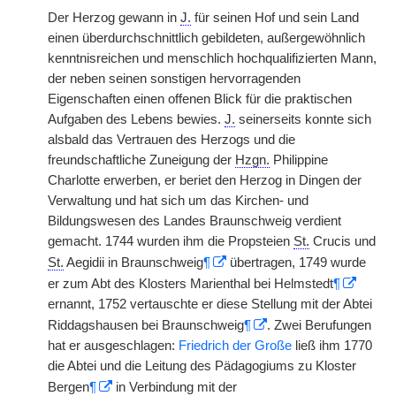
Der Herzog gewann in
J.
für seinen Hof und sein Land
einen überdurchschnittlich gebildeten, außergewöhnlich
kenntnisreichen und menschlich hochqualifizierten Mann,
der neben seinen sonstigen hervorragenden
Eigenschaften einen offenen Blick für die praktischen
Aufgaben des Lebens bewies.
J.
seinerseits konnte sich
alsbald das Vertrauen des Herzogs und die
freundschaftliche Zuneigung der
Hzgn.
Philippine
Charlotte erwerben, er beriet den Herzog in Dingen der
Verwaltung und hat sich um das Kirchen- und
Bildungswesen des Landes Braunschweig verdient
gemacht. 1744 wurden ihm die Propsteien
St.
Crucis und
St.
Aegidii in Braunschweig
¶
übertragen, 1749 wurde
er zum Abt des Klosters Marienthal bei Helmstedt
¶
ernannt, 1752 vertauschte er diese Stellung mit der Abtei
Riddagshausen bei Braunschweig
¶
. Zwei Berufungen
hat er ausgeschlagen:
Friedrich der Große
ließ ihm 1770
die Abtei und die Leitung des Pädagogiums zu Kloster
Bergen
¶
in Verbindung mit der