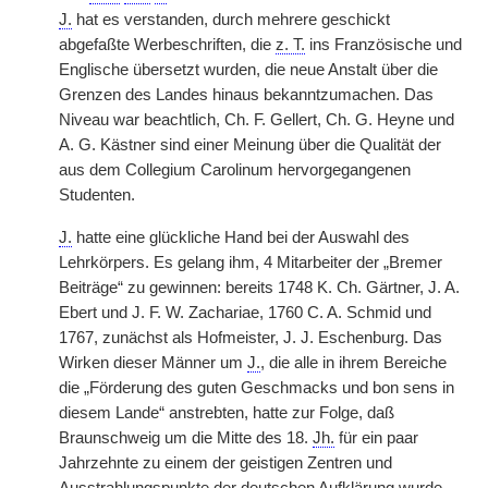
J.
hat es verstanden, durch mehrere geschickt
abgefaßte Werbeschriften, die
z. T.
ins Französische und
Englische übersetzt wurden, die neue Anstalt über die
Grenzen des Landes hinaus bekanntzumachen. Das
Niveau war beachtlich, Ch. F. Gellert, Ch. G. Heyne und
A. G. Kästner sind einer Meinung über die Qualität der
aus dem Collegium Carolinum hervorgegangenen
Studenten.
J.
hatte eine glückliche Hand bei der Auswahl des
Lehrkörpers. Es gelang ihm, 4 Mitarbeiter der „Bremer
Beiträge“ zu gewinnen: bereits 1748 K. Ch. Gärtner, J. A.
Ebert und J. F. W. Zachariae, 1760 C. A. Schmid und
1767, zunächst als Hofmeister, J. J. Eschenburg. Das
Wirken dieser Männer um
J.
, die alle in ihrem Bereiche
die „Förderung des guten Geschmacks und bon sens in
diesem Lande“ anstrebten, hatte zur Folge, daß
Braunschweig um die Mitte des 18.
Jh.
für ein paar
Jahrzehnte zu einem der geistigen Zentren und