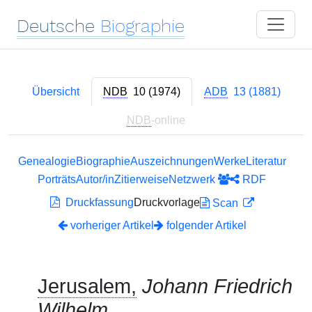
Deutsche
Biographie
Übersicht
NDB
10 (1974)
ADB
13 (1881)
NDB
-online
Genealogie
Biographie
Auszeichnungen
Werke
Literatur
Porträts
Autor/in
Zitierweise
Netzwerk
RDF
Druckfassung
Druckvorlage
Scan
vorheriger Artikel
folgender Artikel
Jerusalem,
Johann Friedrich
Wilhelm