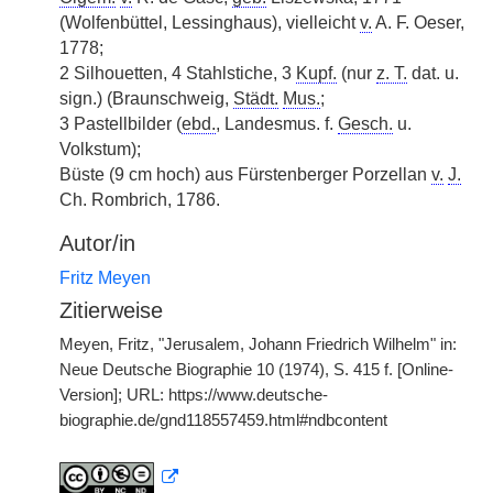
(Wolfenbüttel, Lessinghaus), vielleicht
v.
A. F. Oeser,
1778;
2 Silhouetten, 4 Stahlstiche, 3
Kupf.
(nur
z. T.
dat. u.
sign.) (Braunschweig,
Städt.
Mus.
;
3 Pastellbilder (
ebd.
, Landesmus. f.
Gesch.
u.
Volkstum);
Büste (9 cm hoch) aus Fürstenberger Porzellan
v.
J.
Ch. Rombrich, 1786.
Autor/in
Fritz Meyen
Zitierweise
Meyen, Fritz, "Jerusalem, Johann Friedrich Wilhelm" in:
Neue Deutsche Biographie 10 (1974), S. 415 f. [Online-
Version]; URL: https://www.deutsche-
biographie.de/gnd118557459.html#ndbcontent