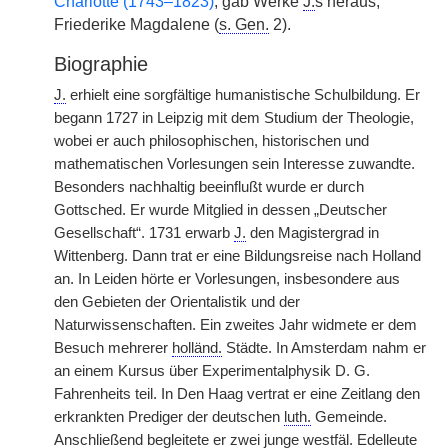
Charlotte (1743–1823)
, gab Werke
J.
s heraus,
Friederike Magdalene (
s. Gen.
2).
Biographie
J.
erhielt eine sorgfältige humanistische Schulbildung. Er
begann 1727 in Leipzig mit dem Studium der Theologie,
wobei er auch philosophischen, historischen und
mathematischen Vorlesungen sein Interesse zuwandte.
Besonders nachhaltig beeinflußt wurde er durch
Gottsched. Er wurde Mitglied in dessen „Deutscher
Gesellschaft“. 1731 erwarb
J.
den Magistergrad in
Wittenberg. Dann trat er eine Bildungsreise nach Holland
an. In Leiden hörte er Vorlesungen, insbesondere aus
den Gebieten der Orientalistik und der
Naturwissenschaften. Ein zweites Jahr widmete er dem
Besuch mehrerer
holländ.
Städte. In Amsterdam nahm er
an einem Kursus über Experimentalphysik D. G.
Fahrenheits teil. In Den Haag vertrat er eine Zeitlang den
erkrankten Prediger der deutschen
luth.
Gemeinde.
Anschließend begleitete er zwei junge
westfäl.
Edelleute