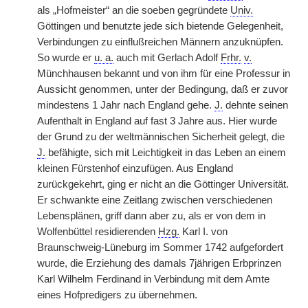
als „Hofmeister“ an die soeben gegründete
Univ.
Göttingen und benutzte jede sich bietende Gelegenheit,
Verbindungen zu einflußreichen Männern anzuknüpfen.
So wurde er
u. a.
auch mit Gerlach Adolf
Frhr.
v.
Münchhausen bekannt und von ihm für eine Professur in
Aussicht genommen, unter der Bedingung, daß er zuvor
mindestens 1 Jahr nach England gehe.
J.
dehnte seinen
Aufenthalt in England auf fast 3 Jahre aus. Hier wurde
der Grund zu der weltmännischen Sicherheit gelegt, die
J.
befähigte, sich mit Leichtigkeit in das Leben an einem
kleinen Fürstenhof einzufügen. Aus England
zurückgekehrt, ging er nicht an die Göttinger Universität.
Er schwankte eine Zeitlang zwischen verschiedenen
Lebensplänen, griff dann aber zu, als er von dem in
Wolfenbüttel residierenden
Hzg.
Karl I. von
Braunschweig-Lüneburg im Sommer 1742 aufgefordert
wurde, die Erziehung des damals 7jährigen Erbprinzen
Karl Wilhelm Ferdinand in Verbindung mit dem Amte
eines Hofpredigers zu übernehmen.