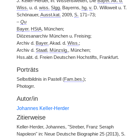
J. Keller-Herder, in: Wissenswelten, Die
Bayer. Ak. d.
Wiss.
u. d.
wiss.
Slgg.
Bayerns,
hg.
v.
D. Willoweit u. T.
Schönauer,
Ausst.kat.
2009,
S.
171–73;
–
Qu
Bayer.
HStA
, München;
Diözesanarchiv München u. Freising;
Archiv d.
Bayer.
Akad. d.
Wiss.
;
Archiv d.
Staatl.
Münzslg.
, München;
Hss.abt. d. Freien Deutschen Hochstifts, Frankfurt.
Porträts
Selbstbildnis in Pastell (
Fam.bes.
);
Photogrr.
Autor/in
Johannes Keller-Herder
Zitierweise
Keller-Herder, Johannes, "Streber, Franz Seraph
Napoleon" in: Neue Deutsche Biographie 25 (2013), S.