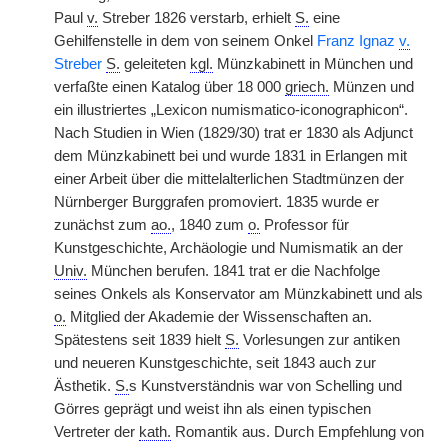
Paul
v.
Streber 1826 verstarb, erhielt
S.
eine
Gehilfenstelle in dem von seinem Onkel
Franz Ignaz
v.
Streber
S.
geleiteten
kgl.
Münzkabinett in München und
verfaßte einen Katalog über 18 000
griech.
Münzen und
ein illustriertes „Lexicon numismatico-iconographicon“.
Nach Studien in Wien (1829/30) trat er 1830 als Adjunct
dem Münzkabinett bei und wurde 1831 in Erlangen mit
einer Arbeit über die mittelalterlichen Stadtmünzen der
Nürnberger Burggrafen promoviert. 1835 wurde er
zunächst zum
ao.
, 1840 zum
o.
Professor für
Kunstgeschichte, Archäologie und Numismatik an der
Univ.
München berufen. 1841 trat er die Nachfolge
seines Onkels als Konservator am Münzkabinett und als
o.
Mitglied der Akademie der Wissenschaften an.
Spätestens seit 1839 hielt
S.
Vorlesungen zur antiken
und neueren Kunstgeschichte, seit 1843 auch zur
Ästhetik.
S.
s Kunstverständnis war von Schelling und
Görres geprägt und weist ihn als einen typischen
Vertreter der
kath.
Romantik aus. Durch Empfehlung von