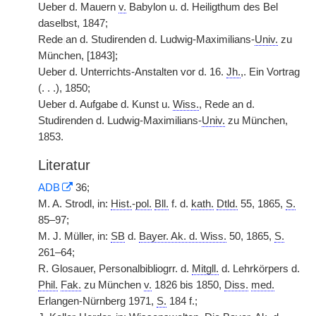
Ueber d. Mauern
v.
Babylon u. d. Heiligthum des Bel
daselbst, 1847;
Rede
|
an d. Studirenden d. Ludwig-Maximilians-
Univ.
zu
München, [1843];
Ueber d. Unterrichts-Anstalten vor d. 16.
Jh.
,. Ein Vortrag
(. . .), 1850;
Ueber d. Aufgabe d. Kunst u.
Wiss.
, Rede an d.
Studirenden d. Ludwig-Maximilians-
Univ.
zu München,
1853.
Literatur
ADB
36;
M. A. Strodl, in:
Hist.
-
pol.
Bll.
f. d.
kath.
Dtld.
55, 1865,
S.
85–97;
M. J. Müller, in:
SB
d.
Bayer. Ak. d. Wiss.
50, 1865,
S.
261–64;
R. Glosauer, Personalbibliogrr. d.
Mitgll.
d. Lehrkörpers d.
Phil.
Fak.
zu München
v.
1826 bis 1850,
Diss.
med.
Erlangen-Nürnberg 1971,
S.
184 f.;