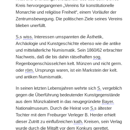
Kreis hervorgegangenen „Vereins für konstitutionelle
Monarchie und religiöse Freiheit“, einem Vorläufer der
Zentrumsbewegung. Die politischen Ziele seines Vereins
blieben unerfüllt.
S.
s
wiss.
Interessen umspannten die Ästhetik,
Archäologie und Kunstgeschichte ebenso wie die antike
und mittelalterliche Numismatik. Sein 1860/62 erbrachter
Nachweis, daß die bis dahin rätselhaften
sog.
Regenbogenschüsselchen kelt. Münzen und nicht germ.
oder
röm.
Ursprungs waren, ist ein Markstein der kelt.
und antiken Numismatik.
In seinen letzten Lebensjahren wehrte sich
S.
vergeblich
gegen die Überführung bedeutender Kunstgegenstände
aus dem Münzkabinett in das neugegründete
Bayer.
Nationalmuseum. Durch die Heirat von
S.
s ältester
Tochter mit dem Freiburger Verleger B. Herder erhielt
dieser Zutritt zu einflußreichen
kath.
Kreisen, sein Verlag
wurde durch die Mitgift vor dem Konkurs gerettet.