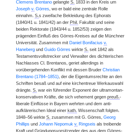
Clemens Brentano
gelangte
S.
1833 in den Kreis um
Joseph
v.
Görres
, wo er bald eine zentrale Rolle
einnahm.
S.
s zweifache Bekleidung des Ephorats
(1840/41 u. 1841/42) an der
Phil.
Fakultät und seine
beiden Rektorate (1843/44 u. 1852/53) zeigen den
prägenden Einfluß des Görres-Kreises auf die Münchner
Universität. Zusammen mit
Daniel Bonifacius
v.
Haneberg
und
Guido Görres
wirkte
S.
seit 1842 als
Testamentsvollstrecker und Verwalter des dichterischen
Nachlasses Cl. Brentanos, geriet allerdings in
vorübergehenden Konflikt mit dessen Bruder
Christian
Brentano (1784–1851)
, der die Eigentumsrechte an den
Schriften besaß und auf eine kirchentreue Werkauswahl
drängte.
S.
war ein führender Exponent der ultramontan-
konservativen Kräfte, die sich vehement gegen
preuß.
-
liberale Einflüsse in Bayern wehrten und dem anti-
aufklärerischen Ideal einer
kath.
Wissenschaft folgten.
1848–56 wirkte
S.
zusammen mit G. Görres,
Georg
Phillips
und
Johann Nepomuk
v.
Ringseis
als treibende
Kraft und Gründungsvorsitzender des aus dem Görres-