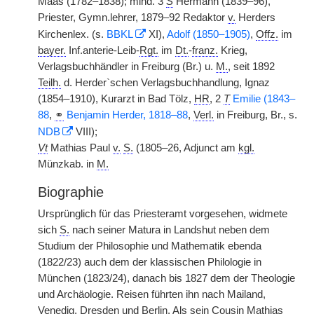
Maas (1782–1838); mind. 3
S
Hermann (1839–96),
Priester, Gymn.lehrer, 1879–92 Redaktor
v.
Herders
Kirchenlex. (s.
BBKL
XI),
Adolf (1850–1905)
,
Offz.
im
bayer.
Inf.anterie-Leib-
Rgt.
im
Dt.
-
franz.
Krieg,
Verlagsbuchhändler in Freiburg (Br.) u.
M.
, seit 1892
Teilh.
d. Herder`schen Verlagsbuchhandlung, Ignaz
(1854–1910), Kurarzt in Bad Tölz,
HR
, 2
T
Emilie (1843–
88
,
⚭
Benjamin Herder, 1818–88
,
Verl.
in Freiburg, Br., s.
NDB
VIII);
Vt
Mathias Paul
v.
S.
(1805–26, Adjunct am
kgl.
Münzkab. in
M.
Biographie
Ursprünglich für das Priesteramt vorgesehen, widmete
sich
S.
nach seiner Matura in Landshut neben dem
Studium der Philosophie und Mathematik ebenda
(1822/23) auch dem der klassischen Philologie in
München (1823/24), danach bis 1827 dem der Theologie
und Archäologie. Reisen führten ihn nach Mailand,
Venedig, Dresden und Berlin. Als sein Cousin Mathias