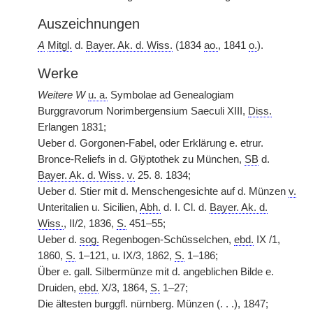
Auszeichnungen
A
Mitgl.
d.
Bayer. Ak. d. Wiss.
(1834
ao.
, 1841
o.
).
Werke
Weitere W
u. a.
Symbolae ad Genealogiam
Burggravorum Norimbergensium Saeculi XIII,
Diss.
Erlangen 1831;
Ueber d. Gorgonen-Fabel, oder Erklärung e. etrur.
Bronce-Reliefs in d. Glÿptothek zu München,
SB
d.
Bayer. Ak. d. Wiss.
v.
25. 8. 1834;
Ueber d. Stier mit d. Menschengesichte auf d. Münzen
v.
Unteritalien u. Sicilien,
Abh.
d. I. Cl. d.
Bayer. Ak. d.
Wiss.
, II/2, 1836,
S.
451–55;
Ueber d.
sog.
Regenbogen-Schüsselchen,
ebd.
IX /1,
1860,
S.
1–121, u. IX/3, 1862,
S.
1–186;
Über e. gall. Silbermünze mit d. angeblichen Bilde e.
Druiden,
ebd.
X/3, 1864,
S.
1–27;
Die ältesten burggfl. nürnberg. Münzen (. . .), 1847;