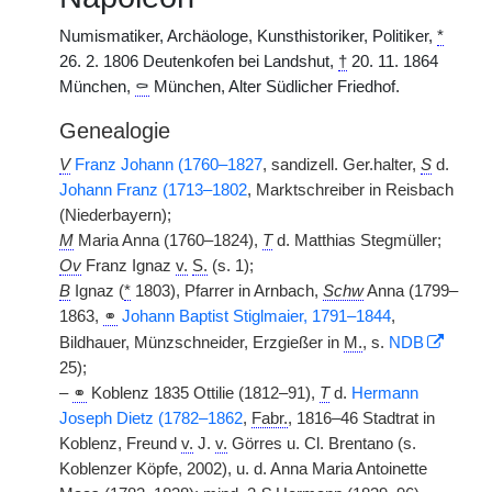
Numismatiker, Archäologe, Kunsthistoriker, Politiker,
*
26. 2. 1806 Deutenkofen bei Landshut,
†
20. 11. 1864
München,
⚰
München, Alter Südlicher Friedhof.
Genealogie
V
Franz Johann (1760–1827
, sandizell. Ger.halter,
S
d.
Johann Franz (1713–1802
, Marktschreiber in Reisbach
(Niederbayern);
M
Maria Anna (1760–1824),
T
d. Matthias Stegmüller;
Ov
Franz Ignaz
v.
S.
(s. 1);
B
Ignaz (
*
1803), Pfarrer in Arnbach,
Schw
Anna (1799–
1863,
⚭
Johann Baptist Stiglmaier, 1791–1844
,
Bildhauer, Münzschneider, Erzgießer in
M.
, s.
NDB
25);
–
⚭
Koblenz 1835 Ottilie (1812–91),
T
d.
Hermann
Joseph Dietz (1782–1862
,
Fabr.
, 1816–46 Stadtrat in
Koblenz, Freund
v.
J.
v.
Görres u. Cl. Brentano (s.
Koblenzer Köpfe, 2002), u. d. Anna Maria Antoinette