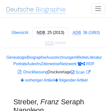
Deutsche
Biographie
Übersicht
NDB
25 (2013)
ADB
36 (1893)
NDB
-online
Genealogie
Biographie
Auszeichnungen
Werke
Literatur
Porträts
Autor/in
Zitierweise
Netzwerk
RDF
Druckfassung
Druckvorlage
Scan
vorheriger Artikel
folgender Artikel
Streber,
Franz
Seraph
Napoleon