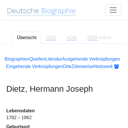
Deutsche
Biographie
Übersicht
NDB
ADB
NDB
-online
Biographien
Quellen
Literatur
Ausgehende Verknüpfungen
Eingehende Verknüpfungen
Orte
Zitierweise
Netzwerk
Dietz, Hermann Joseph
Lebensdaten
1782 – 1862
Geburtsort