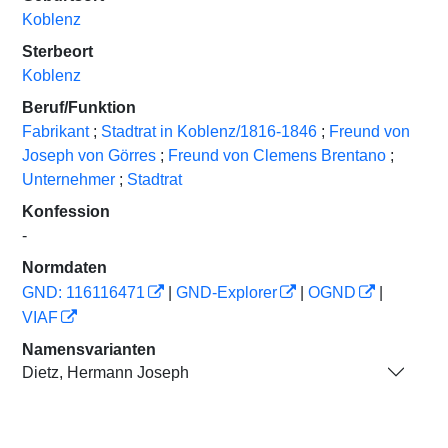
Koblenz
Sterbeort
Koblenz
Beruf/Funktion
Fabrikant
;
Stadtrat in Koblenz/1816-1846
;
Freund von
Joseph von Görres
;
Freund von Clemens Brentano
;
Unternehmer
;
Stadtrat
Konfession
-
Normdaten
GND: 116116471
|
GND-Explorer
|
OGND
|
VIAF
Namensvarianten
Dietz, Hermann Joseph