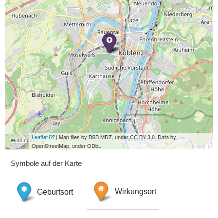
Leaflet
| Map tiles by BSB MDZ, under CC BY 3.0. Data by
OpenStreetMap, under ODbL.
Symbole auf der Karte
Geburtsort
Wirkungsort