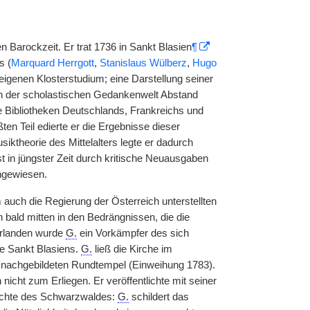
 Barockzeit. Er trat 1736 in Sankt Blasien
¶
s (
Marquard Herrgott
,
Stanislaus Wülberz
,
Hugo
eigenen Klosterstudium; eine Darstellung seiner
on der scholastischen Gedankenwelt Abstand
e Bibliotheken Deutschlands, Frankreichs und
ten Teil edierte er die Ergebnisse dieser
iktheorie des Mittelalters legte er dadurch
st in jüngster Zeit durch kritische Neuausgaben
angewiesen.
m auch die Regierung der Österreich unterstellten
h bald mitten in den Bedrängnissen, die die
Vorlanden wurde
G.
ein Vorkämpfer des sich
e Sankt Blasiens.
G.
ließ die Kirche im
m nachgebildeten Rundtempel (Einweihung 1783).
cht zum Erliegen. Er veröffentlichte mit seiner
chichte des Schwarzwaldes:
G.
schildert das