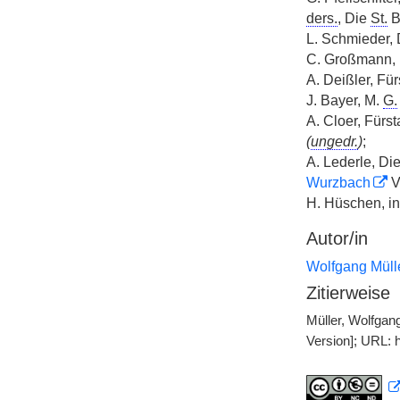
ders.
, Die
St.
B
L. Schmieder, 
C. Großmann, 
A. Deißler, Fü
J. Bayer, M.
G.
A. Cloer, Fürs
(
ungedr.
)
;
A. Lederle, Di
Wurzbach
V
H. Hüschen, i
Autor/in
Wolfgang Müll
Zitierweise
Müller, Wolfgan
Version]; URL: 