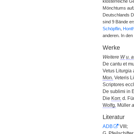
klosterreiche G
Mönchtums aufz
Deutschlands Da
sind 9 Bände ers
Schöpflin
,
Hont
anderen. In den
Werke
Weitere
W
u. a
De cantu et mu
Vetus Liturgia 
Mon.
Veteris L
Scriptores ecc
De sublimi in 
Die
Korr.
d. Für
Wolfg.
Müller
a
Literatur
ADB
VIII;
G. Pfeilschifte