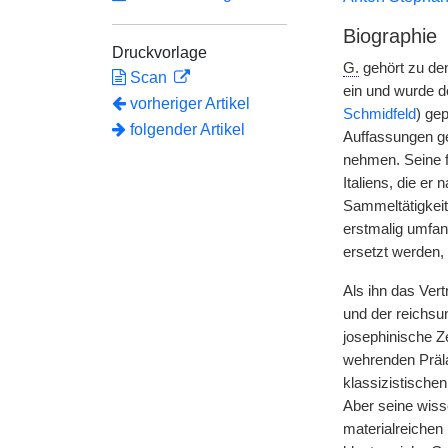
Biographie
Druckvorlage
G.
gehört zu den
Scan
ein und wurde d
vorheriger Artikel
Schmidfeld
) ge
folgender Artikel
Auffassungen ge
nehmen. Seine f
Italiens, die er
Sammeltätigkeit 
erstmalig umfan
ersetzt werden, 
Als ihn das Vert
und der reichsun
josephinische Z
wehrenden Präla
klassizistischen
Aber seine wiss
materialreichen