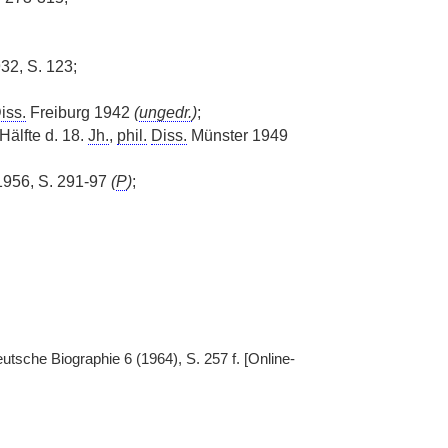
32, S. 123;
iss.
Freiburg 1942
(
ungedr.
)
;
Hälfte d. 18.
Jh.
,
phil.
Diss.
Münster 1949
 1956, S. 291-97
(
P
)
;
tsche Biographie 6 (1964), S. 257 f. [Online-