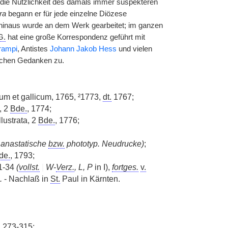
 die Nützlichkeit des damals immer suspekteren
ra
begann er für jede einzelne Diözese
 hinaus wurde an dem Werk gearbeitet; im ganzen
G.
hat eine große Korrespondenz geführt mit
rampi
, Antistes
Johann Jakob Hess
und vielen
ischen Gedanken zu.
cum et gallicum, 1765, ²1773,
dt.
1767;
, 2
Bde.
, 1774;
llustrata, 2
Bde.
, 1776;
 anastatische
bzw.
phototyp. Neudrucke)
;
de.
, 1793;
31-34
(
vollst.
|
W-
Verz.
, L, P
in I),
fortges.
v.
.
- Nachlaß in
St.
Paul in Kärnten.
. 273-315;