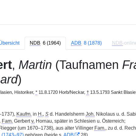
Übersicht
NDB
6 (1964)
ADB
8 (1878)
NDB
-onlin
rt
,
Martin
(Taufnamen
Fr
ard
)
asien, Historiker,
*
11.8.1720 Horb/Neckar,
†
13.5.1793 Sankt Blasie
–1737),
Kaufm.
in
H.
,
S
d. Handelsherrn
Joh.
Nikolaus u. d. Sab
.
Fam.
Gerbert
v.
Hornau, später in Schlesien u. Österreich;
iegger (um 1670–1738), aus alter Villinger
Fam.
, zu d. d. Rec
 (1743–97)
gehören (beide s.
ADB
28).