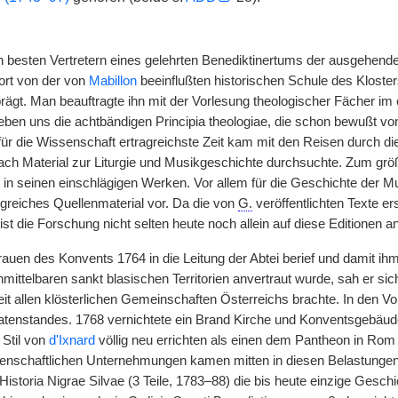
 besten Vertretern eines gelehrten Benediktinertums der ausgehenden
ort von der von
Mabillon
beeinflußten historischen Schule des Kloster
prägt. Man beauftragte ihn mit der Vorlesung theologischer Fächer im 
ben uns die achtbändigen Principia theologiae, die schon bewußt v
ür die Wissenschaft ertragreichste Zeit kam mit den Reisen durch di
 nach Material zur Liturgie und Musikgeschichte durchsuchte. Zum größ
in seinen einschlägigen Werken. Vor allem für die Geschichte der Mus
greiches Quellenmaterial vor. Da die von
G.
veröffentlichten Texte er
ist die Forschung nicht selten heute noch allein auf diese Editionen 
rauen des Konvents 1764 in die Leitung der Abtei berief und damit ih
mittelbaren sankt blasischen Territorien anvertraut wurde, sah er sic
eit allen klösterlichen Gemeinschaften Österreichs brachte. In den 
tenstandes. 1768 vernichtete ein Brand Kirche und Konventsgebäud
 Stil von
d'Ixnard
völlig neu errichten als einen dem Pantheon in Ro
enschaftlichen Unternehmungen kamen mitten in diesen Belastungen ni
 Historia Nigrae Silvae (3 Teile, 1783–88) die bis heute einzige Ges