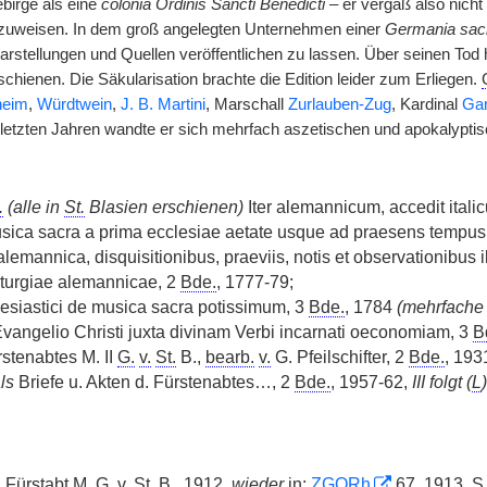
ebirge als eine
colonia Ordinis Sancti Benedicti
– er vergaß also nicht
uweisen. In dem groß angelegten Unternehmen einer
Germania sac
rstellungen und Quellen veröffentlichen zu lassen. Über seinen Tod
chienen. Die Säkularisation brachte die Edition leider zum Erliegen.
heim
,
Würdtwein
,
J. B. Martini
, Marschall
Zurlauben-Zug
, Kardinal
Ga
 letzten Jahren wandte er sich mehrfach aszetischen und apokalypt
.
(alle in
St.
Blasien erschienen)
Iter alemannicum, accedit itali
sica sacra a prima ecclesiae aetate usque ad praesens tempus
alemannica, disquisitionibus, praeviis, notis et observationibus i
iturgiae alemannicae, 2
Bde.
, 1777-79;
lesiastici de musica sacra potissimum, 3
Bde.
, 1784
(mehrfache
Evangelio Christi juxta divinam Verbi incarnati oeconomiam, 3
B
stenabtes M. II
G.
v.
St.
B.,
bearb.
v.
G. Pfeilschifter, 2
Bde.
, 19
ls
Briefe u. Akten d. Fürstenabtes…, 2
Bde.
, 1957-62,
III folgt (
L
)
r, Fürstabt M.
G.
v.
St.
B., 1912,
wieder
in:
ZGORh
67, 1913, S