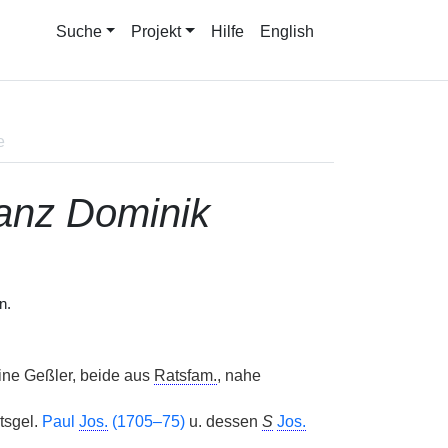
Suche
Projekt
Hilfe
English
e
anz Dominik
n.
ine Geßler, beide aus
Ratsfam.
, nahe
htsgel.
Paul
Jos.
(1705–75)
u. dessen
S
Jos.