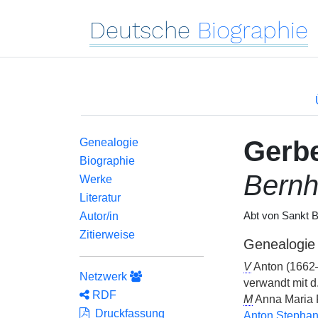
Deutsche
Biographie
Gerbe
Genealogie
Biographie
Bernh
Werke
Literatur
Autor/in
Abt von Sankt Bl
Zitierweise
Genealogie
V
Anton (1662
Netzwerk
verwandt mit d
RDF
M
Anna Maria R
Druckfassung
Anton Stephan