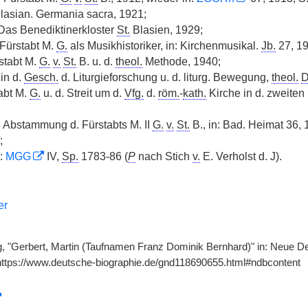
lasian. Germania sacra, 1921;
Das Benediktinerkloster
St.
Blasien, 1929;
Fürstabt M.
G.
als Musikhistoriker, in: Kirchenmusikal.
Jb.
27, 19
rstabt M.
G.
v.
St.
B. u. d.
theol.
Methode, 1940;
in d.
Gesch.
d. Liturgieforschung u. d. liturg. Bewegung,
theol.
D
tabt M.
G.
u. d. Streit um d.
Vfg.
d.
röm.
-
kath.
Kirche in d. zweiten 
e Abstammung d. Fürstabts M. II
G.
v.
St.
B., in: Bad. Heimat 36,
;
n:
MGG
IV,
Sp.
1783-86 (
P
nach Stich
v.
E. Verholst d. J).
er
g, "Gerbert, Martin (Taufnamen Franz Dominik Bernhard)" in: Neue Deu
https://www.deutsche-biographie.de/gnd118690655.html#ndbcontent