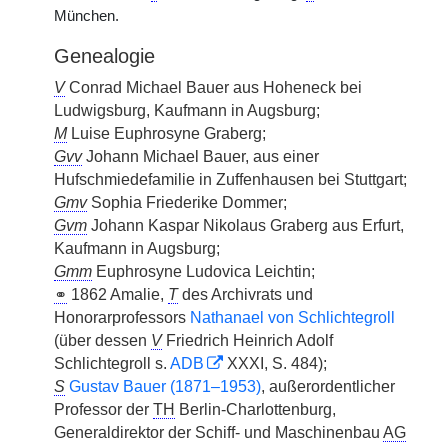
München.
Genealogie
V
Conrad Michael Bauer aus Hoheneck bei
Ludwigsburg, Kaufmann in Augsburg;
M
Luise Euphrosyne Graberg;
Gvv
Johann Michael Bauer, aus einer
Hufschmiedefamilie in Zuffenhausen bei Stuttgart;
Gmv
Sophia Friederike Dommer;
Gvm
Johann Kaspar Nikolaus Graberg aus Erfurt,
Kaufmann in Augsburg;
Gmm
Euphrosyne Ludovica Leichtin;
⚭
1862 Amalie,
T
des Archivrats und
Honorarprofessors
Nathanael von Schlichtegroll
(über dessen
V
Friedrich Heinrich Adolf
Schlichtegroll s.
ADB
XXXI, S. 484);
S
Gustav Bauer (1871–1953)
, außerordentlicher
Professor der
TH
Berlin-Charlottenburg,
Generaldirektor der Schiff- und Maschinenbau
AG