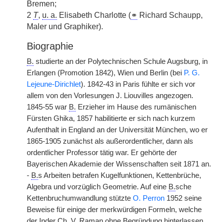
Bremen;
2
T
,
u. a.
Elisabeth Charlotte (
⚭
Richard Schaupp,
Maler und Graphiker).
Biographie
B.
studierte an der Polytechnischen Schule Augsburg, in
Erlangen (Promotion 1842), Wien und Berlin (bei
P. G.
Lejeune-Dirichlet
). 1842-43 in Paris fühlte er sich vor
allem von den Vorlesungen J. Liouvilles angezogen.
1845-55 war
B.
Erzieher im Hause des rumänischen
Fürsten Ghika, 1857 habilitierte er sich nach kurzem
Aufenthalt in England an der Universität München, wo er
1865-1905 zunächst als außerordentlicher, dann als
ordentlicher Professor tätig war. Er gehörte der
Bayerischen Akademie der Wissenschaften seit 1871 an.
-
B.
s Arbeiten betrafen Kugelfunktionen, Kettenbrüche,
Algebra und vorzüglich Geometrie. Auf eine
B.
sche
Kettenbruchumwandlung stützte
O. Perron
1952 seine
Beweise für einige der merkwürdigen Formeln, welche
der Inder Ch. V. Raman ohne Begründung hinterlassen