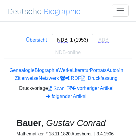
Deutsche
Biographie
Übersicht
NDB
1 (1953)
ADB
NDB
-online
Genealogie
Biographie
Werke
Literatur
Porträts
Autor/in
Zitierweise
Netzwerk
RDF
Druckfassung
Druckvorlage
vorheriger Artikel
Scan
folgender Artikel
Bauer
,
Gustav Conrad
Mathematiker,
*
18.11.1820 Augsburg,
†
3.4.1906