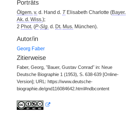
Porträts
Ölgem.
v.
d. Hand d.
T
Elisabeth Charlotte (
Bayer.
Ak. d. Wiss.
);
2
Phot.
(
P
-
Slg.
d.
Dt.
Mus.
München).
Autor/in
Georg Faber
Zitierweise
Faber, Georg, "Bauer, Gustav Conrad" in: Neue
Deutsche Biographie 1 (1953), S. 638-639 [Online-
Version]; URL: https://www.deutsche-
biographie.de/gnd116084642.html#ndbcontent