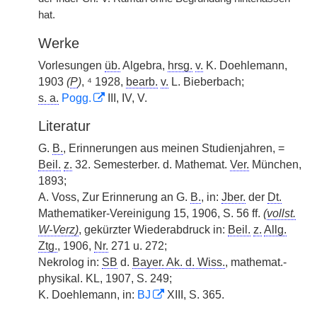
hat.
Werke
Vorlesungen
üb.
Algebra,
hrsg.
v.
K. Doehlemann,
1903
(
P
)
, ⁴ 1928,
bearb.
v.
L. Bieberbach;
s. a.
Pogg.
III, IV, V.
Literatur
G.
B.
, Erinnerungen aus meinen Studienjahren, =
Beil.
z.
32. Semesterber. d. Mathemat.
Ver.
München,
1893;
A. Voss, Zur Erinnerung an G.
B.
, in:
Jber.
der
Dt.
Mathematiker-Vereinigung 15, 1906, S. 56 ff.
(
vollst.
W-Verz)
, gekürzter Wiederabdruck in:
Beil.
z.
Allg.
Ztg.
, 1906,
Nr.
271 u. 272;
Nekrolog in:
SB
d.
Bayer. Ak. d. Wiss.
, mathemat.-
physikal. KL, 1907, S. 249;
K. Doehlemann, in:
BJ
XIII, S. 365.