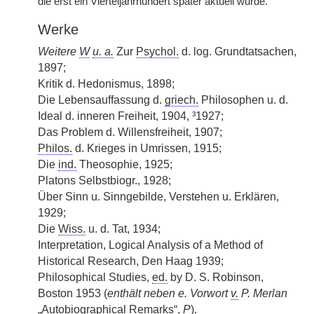
die erst ein Vierteljahrhundert später aktuell wurde.
Werke
Weitere
W
u. a.
Zur
Psychol.
d. log. Grundtatsachen,
1897;
Kritik d. Hedonismus, 1898;
Die Lebensauffassung d.
griech.
Philosophen u. d.
Ideal d. inneren Freiheit, 1904, ³1927;
Das Problem d. Willensfreiheit, 1907;
Philos.
d. Krieges in Umrissen, 1915;
Die
ind.
Theosophie, 1925;
Platons Selbstbiogr., 1928;
Über Sinn u. Sinngebilde, Verstehen u. Erklären,
1929;
Die
Wiss.
u. d. Tat, 1934;
Interpretation, Logical Analysis of a Method of
Historical Research, Den Haag 1939;
Philosophical Studies,
ed.
by D. S. Robinson,
Boston 1953 (
enthält neben e. Vorwort
v.
P. Merlan
„Autobiographical Remarks“,
P
).