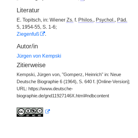
Literatur
E. Topitsch, in: Wiener
Zs.
f.
Philos.
,
Psychol.
,
Päd.
5, 1954-55, S. 1-6;
Ziegenfuß
.
Autor/in
Jürgen von Kempski
Zitierweise
Kempski, Jürgen von, "Gomperz, Heinrich" in: Neue
Deutsche Biographie 6 (1964), S. 640 f. [Online-Version];
URL: https://www.deutsche-
biographie.de/gnd11927146X.html#ndbcontent