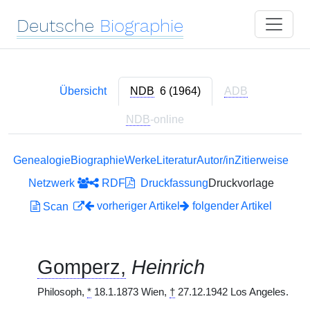
Deutsche
Biographie
Übersicht
NDB
6 (1964)
ADB
NDB
-online
Genealogie
Biographie
Werke
Literatur
Autor/in
Zitierweise
Netzwerk
RDF
Druckfassung
Druckvorlage
vorheriger Artikel
folgender Artikel
Scan
Gomperz,
Heinrich
Philosoph,
*
18.1.1873 Wien,
†
27.12.1942 Los Angeles.