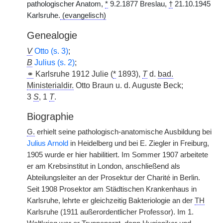
pathologischer Anatom,
*
9.2.1877 Breslau,
†
21.10.1945
Karlsruhe.
(evangelisch)
Genealogie
V
Otto (s. 3)
;
B
Julius (s. 2)
;
⚭
Karlsruhe 1912 Julie (
*
1893),
T
d.
bad.
Ministerialdir.
Otto Braun u. d. Auguste Beck;
3
S
, 1
T
.
Biographie
G.
erhielt seine pathologisch-anatomische Ausbildung bei
Julius Arnold
in Heidelberg und bei E. Ziegler in Freiburg,
1905 wurde er hier habilitiert. Im Sommer 1907 arbeitete
er am Krebsinstitut in London, anschließend als
Abteilungsleiter an der Prosektur der Charité in Berlin.
Seit 1908 Prosektor am Städtischen Krankenhaus in
Karlsruhe, lehrte er gleichzeitig Bakteriologie an der
TH
Karlsruhe (1911 außerordentlicher Professor). Im 1.