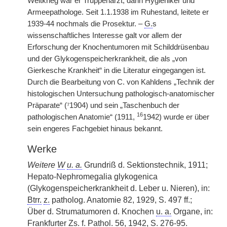
Weltkrieg war er Truppenarzt, dann Hygieniker und
Armeepathologe. Seit 1.1.1938 im Ruhestand, leitete er
1939-44 nochmals die Prosektur. –
G.
s
wissenschaftliches Interesse galt vor allem der
Erforschung der Knochentumoren mit Schilddrüsenbau
und der Glykogenspeicherkrankheit, die als „von
Gierkesche Krankheit“ in die Literatur eingegangen ist.
Durch die Bearbeitung von C. von Kahldens „Technik der
histologischen Untersuchung pathologisch-anatomischer
Präparate“ (⁷1904) und sein „Taschenbuch der
16
pathologischen Anatomie“ (1911,
1942) wurde er über
sein engeres Fachgebiet hinaus bekannt.
Werke
Weitere
W
u. a.
Grundriß d. Sektionstechnik, 1911;
Hepato-Nephromegalia glykogenica
(Glykogenspeicherkrankheit d. Leber u. Nieren), in:
Btrr.
z.
patholog. Anatomie 82, 1929, S. 497 ff.;
Über d. Strumatumoren d. Knochen
u. a.
Organe, in:
Frankfurter
Zs.
f.
Pathol.
56, 1942, S. 276-95.