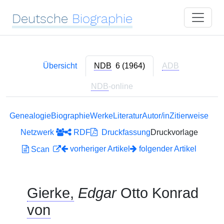
Deutsche
Biographie
Übersicht
NDB
6 (1964)
ADB
NDB
-online
Genealogie
Biographie
Werke
Literatur
Autor/in
Zitierweise
Netzwerk
RDF
Druckfassung
Druckvorlage
vorheriger Artikel
folgender Artikel
Scan
Gierke,
Edgar
Otto Konrad
von