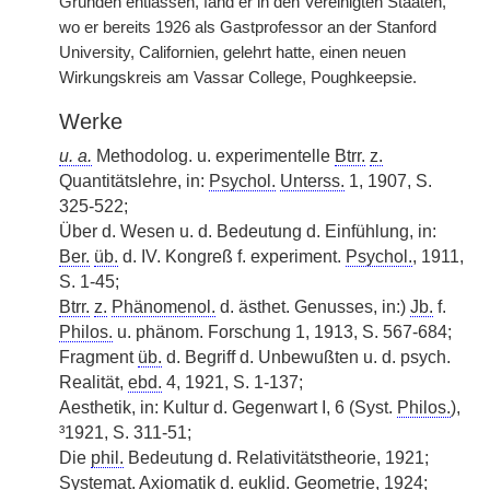
Gründen entlassen, fand er in den Vereinigten Staaten,
wo er bereits 1926 als Gastprofessor an der Stanford
University, Californien, gelehrt hatte, einen neuen
Wirkungskreis am Vassar College, Poughkeepsie.
Werke
u. a.
Methodolog. u. experimentelle
Btrr.
z.
Quantitätslehre, in:
Psychol.
Unterss.
1, 1907, S.
325-522;
Über d. Wesen u. d. Bedeutung d. Einfühlung, in:
Ber.
üb.
d. IV. Kongreß f. experiment.
Psychol.
, 1911,
S. 1-45;
Btrr.
z.
Phänomenol.
d. ästhet. Genusses, in:)
Jb.
f.
Philos.
u. phänom. Forschung 1, 1913, S. 567-684;
Fragment
üb.
d. Begriff d. Unbewußten u. d. psych.
Realität,
ebd.
4, 1921, S. 1-137;
Aesthetik, in: Kultur d. Gegenwart I, 6 (Syst.
Philos.
),
³1921, S. 311-51;
Die
phil.
Bedeutung d. Relativitätstheorie, 1921;
Systemat. Axiomatik d. euklid. Geometrie, 1924;