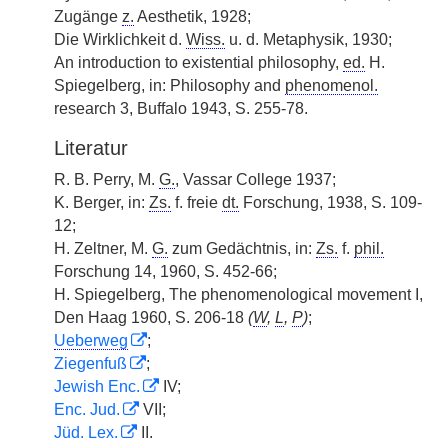
Zugänge
z.
Aesthetik, 1928;
Die Wirklichkeit d.
Wiss.
u. d. Metaphysik, 1930;
An introduction to existential philosophy,
ed.
H.
Spiegelberg, in: Philosophy and
phenomenol.
research 3, Buffalo 1943, S. 255-78.
Literatur
R. B. Perry, M.
G.
, Vassar College 1937;
K. Berger, in:
Zs.
f. freie
dt.
Forschung, 1938, S. 109-
12;
H. Zeltner, M.
G.
zum Gedächtnis, in:
Zs.
f.
phil.
Forschung 14, 1960, S. 452-66;
H. Spiegelberg, The phenomenological movement I,
Den Haag 1960, S. 206-18
(
W
,
L
,
P
)
;
Ueberweg
;
Ziegenfuß
;
Jewish Enc.
IV;
Enc. Jud.
VII;
Jüd. Lex.
II.