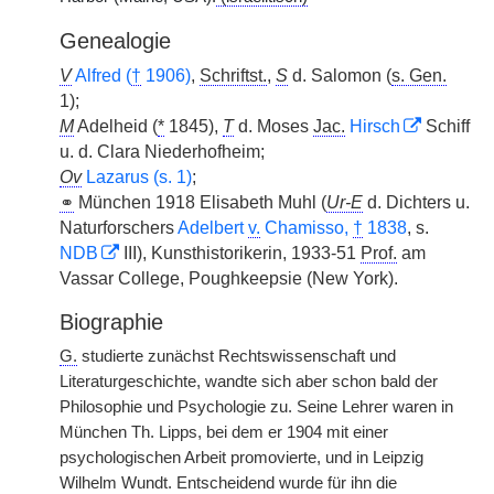
Genealogie
V
Alfred (
†
1906)
,
Schriftst.
,
S
d. Salomon (
s. Gen.
1);
M
Adelheid (
*
1845),
T
d. Moses
Jac.
Hirsch
Schiff
u. d. Clara Niederhofheim;
Ov
Lazarus (s. 1)
;
⚭
München 1918 Elisabeth Muhl (
Ur-E
d. Dichters u.
Naturforschers
Adelbert
v.
Chamisso,
†
1838
, s.
NDB
III), Kunsthistorikerin, 1933-51
Prof.
am
Vassar College, Poughkeepsie (New York).
Biographie
G.
studierte zunächst Rechtswissenschaft und
Literaturgeschichte, wandte sich aber schon bald der
Philosophie und Psychologie zu. Seine Lehrer waren in
München Th. Lipps, bei dem er 1904 mit einer
psychologischen Arbeit promovierte, und in Leipzig
Wilhelm Wundt. Entscheidend wurde für ihn die