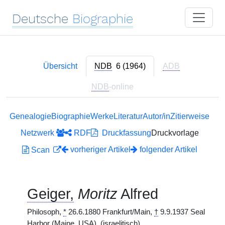
Deutsche
Biographie
Übersicht
NDB
6 (1964)
ADB
NDB
-online
Genealogie
Biographie
Werke
Literatur
Autor/in
Zitierweise
Netzwerk
RDF
Druckfassung
Druckvorlage
vorheriger Artikel
folgender Artikel
Scan
Geiger,
Moritz
Alfred
Philosoph,
*
26.6.1880 Frankfurt/Main,
†
9.9.1937 Seal
Harbor (Maine, USA).
(israelitisch)