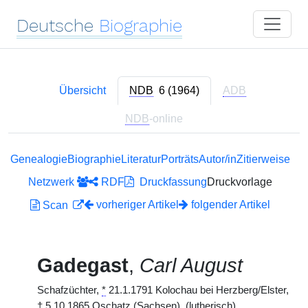
Deutsche
Biographie
Übersicht
NDB
6 (1964)
ADB
NDB
-online
Genealogie
Biographie
Literatur
Porträts
Autor/in
Zitierweise
Netzwerk
RDF
Druckfassung
Druckvorlage
vorheriger Artikel
folgender Artikel
Scan
Gadegast
,
Carl August
Schafzüchter,
*
21.1.1791 Kolochau bei Herzberg/Elster,
†
5.10.1865 Oschatz (Sachsen). (lutherisch)