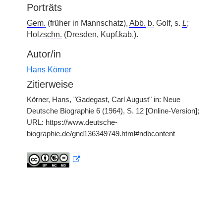
Porträts
Gem.
(früher in Mannschatz),
Abb.
b.
Golf, s.
L
;
Holzschn.
(Dresden, Kupf.kab.).
Autor/in
Hans Körner
Zitierweise
Körner, Hans, "Gadegast, Carl August" in: Neue
Deutsche Biographie 6 (1964), S. 12 [Online-Version];
URL: https://www.deutsche-
biographie.de/gnd136349749.html#ndbcontent