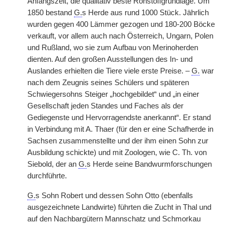
Anfangszeit, die qualitativ beste Rohstoffgrundlage. Um
1850 bestand
G.
s Herde aus rund 1000 Stück. Jährlich
wurden gegen 400 Lämmer gezogen und 180-200 Böcke
verkauft, vor allem auch nach Österreich, Ungarn, Polen
und Rußland, wo sie zum Aufbau von Merinoherden
dienten. Auf den großen Ausstellungen des In- und
Auslandes erhielten die Tiere viele erste Preise. –
G.
war
nach dem Zeugnis seines Schülers und späteren
Schwiegersohns Steiger „hochgebildet“ und „in einer
Gesellschaft jeden Standes und Faches als der
Gediegenste und Hervorragendste anerkannt“. Er stand
in Verbindung mit A. Thaer (für den er eine Schafherde in
Sachsen zusammenstellte und der ihm einen Sohn zur
Ausbildung schickte) und mit Zoologen, wie C. Th. von
Siebold, der an
G.
s Herde seine Bandwurmforschungen
durchführte.
G.
s Sohn Robert und dessen Sohn Otto (ebenfalls
ausgezeichnete Landwirte) führten die Zucht in Thal und
auf den Nachbargütern Mannschatz und Schmorkau