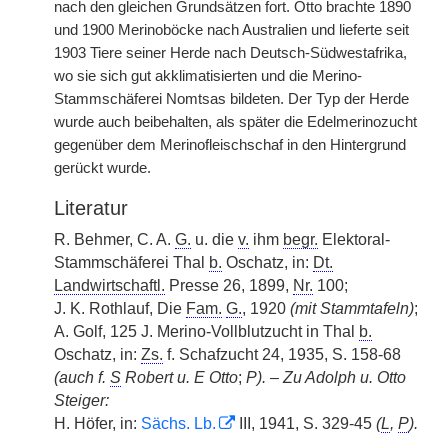
nach den gleichen Grundsätzen fort. Otto brachte 1890
und 1900 Merinoböcke nach Australien und lieferte seit
1903 Tiere seiner Herde nach Deutsch-Südwestafrika,
wo sie sich gut akklimatisierten und die Merino-
Stammschäferei Nomtsas bildeten. Der Typ der Herde
wurde auch beibehalten, als später die Edelmerinozucht
gegenüber dem Merinofleischschaf in den Hintergrund
gerückt wurde.
Literatur
R. Behmer, C. A.
G.
u. die
v.
ihm
begr.
Elektoral-
Stammschäferei Thal
b.
Oschatz, in:
Dt.
Landwirtschaftl.
Presse 26, 1899,
Nr.
100;
J. K. Rothlauf, Die
Fam.
G.
, 1920
(mit Stammtafeln)
;
A. Golf, 125 J. Merino-Vollblutzucht in Thal
b.
Oschatz, in:
Zs.
f. Schafzucht 24, 1935, S. 158-68
(auch f.
S
Robert u. E Otto
;
P). – Zu Adolph u. Otto
Steiger:
H. Höfer, in:
Sächs. Lb.
III, 1941, S. 329-45
(
L
,
P
).