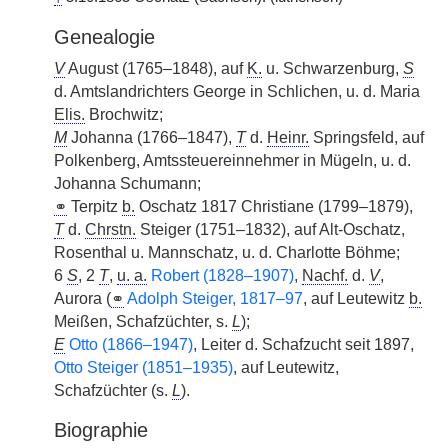
Genealogie
V
August (1765–1848), auf
K.
u. Schwarzenburg,
S
d. Amtslandrichters George in Schlichen, u. d. Maria
Elis.
Brochwitz;
M
Johanna (1766–1847),
T
d.
Heinr.
Springsfeld, auf
Polkenberg, Amtssteuereinnehmer in Mügeln, u. d.
Johanna Schumann;
⚭
Terpitz
b.
Oschatz 1817 Christiane (1799–1879),
T
d.
Chrstn.
Steiger (1751–1832), auf Alt-Oschatz,
Rosenthal u. Mannschatz, u. d. Charlotte Böhme;
6
S
, 2
T
,
u. a.
Robert (1828–1907)
,
Nachf.
d.
V
,
Aurora (
⚭
Adolph Steiger, 1817–97
, auf Leutewitz
b.
Meißen, Schafzüchter, s.
L
);
E
Otto (1866–1947)
, Leiter d. Schafzucht seit 1897,
Otto Steiger (1851–1935)
, auf Leutewitz,
Schafzüchter (s.
L
).
Biographie