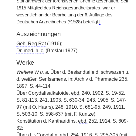
Standardwerk der forensischen Chemie geschaffen. Seit
1915 Mitglied des Reichsgesundheitsrates, war er
wesentlich an der Bearbeitung der
|
6. Auflage des
Deutschen Arzneibuches (⁶1928) beteiligt.
|
Auszeichnungen
Geh.
Reg.
Rat
(1916);
Dr. med.
h. c.
(Breslau 1927).
Werke
Weitere
W
u. a.
Über d. Bestandteile d. schwarzen u.
d. weißen Senfsamens, in: Archiv d. Pharmacie 235,
1897, S. 44-114;
Über Corydalisalkaloide,
ebd.
240, 1902, S. 19-52,
S. 81-113, 241, 1903, S. 630-34, 243, 1905, S. 147-
97 (mit O. Haars), 248, 1910, S. 681-95, 249, 1911,
S. 503-10, S. 598-637 (mit F. Kuntze);
Konstitution d. Kantharidins,
ebd.
252, 1914, S. 609-
32;
Über d. r-Corydalin,
ebd.
254, 1916, S. 295-305 (mit