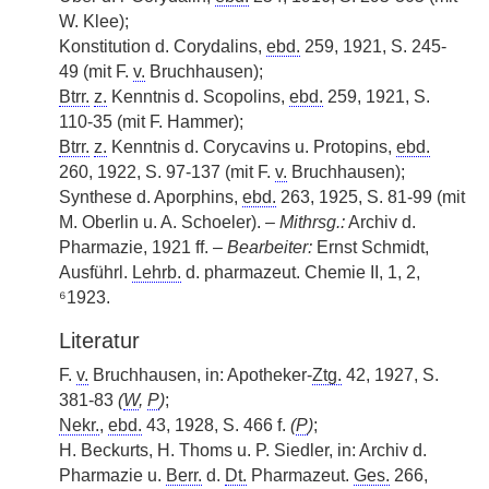
W. Klee);
Konstitution d. Corydalins,
ebd.
259, 1921, S. 245-
49 (mit F.
v.
Bruchhausen);
Btrr.
z.
Kenntnis d. Scopolins,
ebd.
259, 1921, S.
110-35 (mit F. Hammer);
Btrr.
z.
Kenntnis d. Corycavins u. Protopins,
ebd.
260, 1922, S. 97-137 (mit F.
v.
Bruchhausen);
Synthese d. Aporphins,
ebd.
263, 1925, S. 81-99 (mit
M. Oberlin u. A. Schoeler). –
Mithrsg.:
Archiv d.
Pharmazie, 1921 ff. –
Bearbeiter:
Ernst Schmidt,
Ausführl.
Lehrb.
d. pharmazeut. Chemie II, 1, 2,
⁶1923.
Literatur
F.
v.
Bruchhausen, in: Apotheker-
Ztg.
42, 1927, S.
381-83
(
W
,
P
)
;
Nekr.
,
ebd.
43, 1928, S. 466 f.
(
P
)
;
H. Beckurts, H. Thoms u. P. Siedler, in: Archiv d.
Pharmazie u.
Berr.
d.
Dt.
Pharmazeut.
Ges.
266,