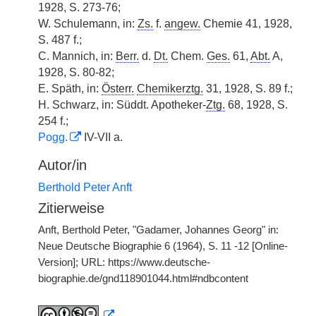
1928, S. 273-76;
W. Schulemann, in:
Zs.
f.
angew.
Chemie 41, 1928,
S. 487 f.;
C. Mannich, in:
Berr.
d.
Dt.
Chem.
Ges.
61,
Abt.
A,
1928, S. 80-82;
E. Späth, in:
Österr.
Chemikerztg.
31, 1928, S. 89 f.;
H. Schwarz, in: Süddt. Apotheker-
Ztg.
68, 1928, S.
254 f.;
Pogg.
IV-VII a.
Autor/in
Berthold Peter Anft
Zitierweise
Anft, Berthold Peter, "Gadamer, Johannes Georg" in:
Neue Deutsche Biographie 6 (1964), S. 11 -12 [Online-
Version]; URL: https://www.deutsche-
biographie.de/gnd118901044.html#ndbcontent