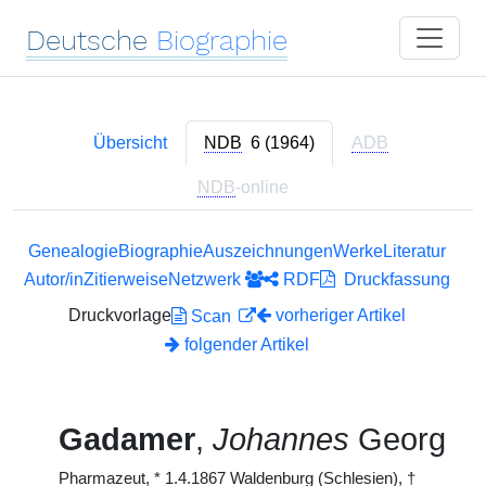
Deutsche
Biographie
Übersicht
NDB
6 (1964)
ADB
NDB
-online
Genealogie
Biographie
Auszeichnungen
Werke
Literatur
Autor/in
Zitierweise
Netzwerk
RDF
Druckfassung
Druckvorlage
vorheriger Artikel
Scan
folgender Artikel
Gadamer
,
Johannes
Georg
Pharmazeut,
*
1.4.1867 Waldenburg (Schlesien),
†