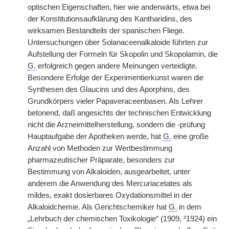
optischen Eigenschaften, hier wie anderwärts, etwa bei
der Konstitutionsaufklärung des Kantharidins, des
wirksamen Bestandteils der spanischen Fliege.
Untersuchungen über Solanaceenalkaloide führten zur
Aufstellung der Formeln für Skopolin und Skopolamin, die
G.
erfolgreich gegen andere Meinungen verteidigte.
Besondere Erfolge der Experimentierkunst waren die
Synthesen des Glaucins und des Aporphins, des
Grundkörpers vieler Papaveraceenbasen. Als Lehrer
betonend, daß angesichts der technischen Entwicklung
nicht die Arzneimittelherstellung, sondern die -prüfung
Hauptaufgabe der Apotheken werde, hat
G.
eine große
Anzahl von Methoden zur Wertbestimmung
pharmazeutischer Präparate, besonders zur
Bestimmung von Alkaloiden, ausgearbeitet, unter
anderem die Anwendung des Mercuriacetates als
mildes, exakt dosierbares Oxydationsmittel in der
Alkaloidchemie. Als Gerichtschemiker hat
G.
in dem
„Lehrbuch der chemischen Toxikologie“ (1909, ²1924) ein