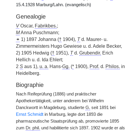
15.4.1928 Marburg/Lahn. (evangelisch)
Genealogie
V
Oscar,
Fabrikbes.
;
M
Anna Puschmann;
⚭
1) 1897 Johanna (
†
1904),
T
d. Maurer- u.
Zimmermeisters Hugo Gewiese u. d. Adele Becker,
2) 1905 Hedwig (
†
1951),
T
d.
Grubendir.
Erich
Hellich u. d. Ida Ehlert;
2
S
aus 1),
u. a.
Hans-
Gg.
(
*
1900),
Prof.
d.
Philos.
in
Heidelberg.
Biographie
Nach Reifeprüfung (1886) und praktischer
Apothekertätigkeit, unter anderem bei Wilhelm
Danckwortt in Magdeburg, studierte
G.
seit 1891 bei
Ernst Schmidt
in Marburg, legte dort 1893 die
pharmazeutische Staatsprüfung ab, promovierte 1895
zum
Dr. phil.
und habilitierte sich 1897. 1902 wurde er als