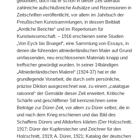
gebunden, doch hat er schon in dieser Zeit überaus
zahlreiche aufschlußreiche Aufsätze und Rezensionen in
Zeitschriften veröffentlicht, vor allem im Jahrbuch der
Preußischen Kunstsammlungen, in dessen Beiblatt
„Amtliche Berichte“ und im Repertorium für
Kunstwissenschaft. – 1916 erschienen seine Studien
„Von Eyck bis Bruegel“, eine Sammlung von Essays, in
denen die führenden altniederländischen Maler auf Grund
umfassenden, neu erschlossenen Materials knapp und
treffsicher gewürdigt wurden. In seiner 14bändigen
„Altniederländischen Malerei“ (1924-37) hat er die
grundlegende Vorarbeit, die durch sehr persönliche,
präzise Diktion ausgezeichnet war, zu einem „catalogue
raisonné“ der Gemälde dieser Zeit erweitert. Kritische
Schärfe und geschliffener Stil kennzeichnen seine
Beiträge zur Dürer-Zeit, vor allem zu Dürer selbst, die in
und nach dem Krieg erschienen und das Bild des
Schaffens Dürers und Altdorfers klärten (Der Holzschnitt,
1917; Dürer der Kupferstecher und Zeichner für den
Holzschnitt, 1919; A. Dürer, 1921; Katalog der deutschen