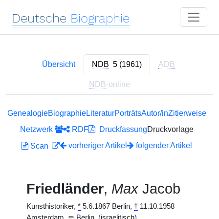
Deutsche
Biographie
Übersicht
NDB
5 (1961)
ADB
NDB
-online
Genealogie
Biographie
Literatur
Porträts
Autor/in
Zitierweise
Netzwerk
RDF
Druckfassung
Druckvorlage
vorheriger Artikel
folgender Artikel
Scan
Friedländer
,
Max
Jacob
Kunsthistoriker,
*
5.6.1867 Berlin,
†
11.10.1958
Amsterdam,
⚰
Berlin. (israelitisch)