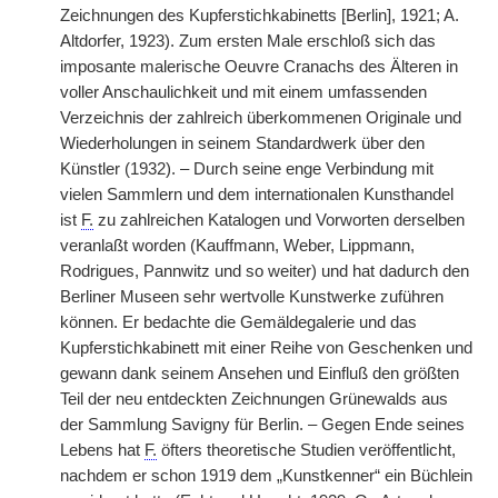
Zeichnungen des Kupferstichkabinetts [Berlin], 1921; A.
Altdorfer, 1923). Zum ersten Male erschloß sich das
imposante malerische Oeuvre Cranachs des Älteren in
voller Anschaulichkeit und mit einem umfassenden
Verzeichnis der zahlreich überkommenen Originale und
Wiederholungen in seinem Standardwerk über den
Künstler (1932). – Durch seine enge Verbindung mit
vielen Sammlern und dem internationalen Kunsthandel
ist
F.
zu zahlreichen Katalogen und Vorworten derselben
veranlaßt worden (Kauffmann, Weber, Lippmann,
Rodrigues, Pannwitz und so weiter) und hat dadurch den
Berliner Museen sehr wertvolle Kunstwerke zuführen
können. Er bedachte die Gemäldegalerie und das
Kupferstichkabinett mit einer Reihe von Geschenken und
gewann dank seinem Ansehen und Einfluß den größten
Teil der neu entdeckten Zeichnungen Grünewalds aus
der Sammlung Savigny für Berlin. – Gegen Ende seines
Lebens hat
F.
öfters theoretische Studien veröffentlicht,
nachdem er schon 1919 dem „Kunstkenner“ ein Büchlein