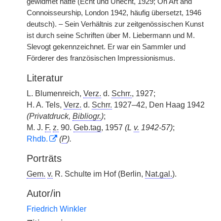
gewidmet hatte (Echt und Unecht, 1929; On Art and
Connoisseurship, London 1942, häufig übersetzt, 1946
deutsch). – Sein Verhältnis zur zeitgenössischen Kunst
ist durch seine Schriften über M. Liebermann und M.
Slevogt gekennzeichnet. Er war ein Sammler und
Förderer des französischen Impressionismus.
Literatur
L. Blumenreich,
Verz.
d.
Schrr.
, 1927;
H. A. Tels,
Verz.
d.
Schrr.
1927–42, Den Haag 1942
(Privatdruck,
Bibliogr.
)
;
M. J.
F.
z.
90.
Geb.tag
, 1957
(L
v.
1942-57)
;
Rhdb.
(
P
).
Porträts
Gem.
v.
R. Schulte im Hof (Berlin,
Nat.gal.
).
Autor/in
Friedrich Winkler