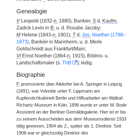
Genealogie
V
Leopold (1832-
n.
1880), Bankier,
S
d.
Kaufm.
Zadick Levin in
B.
u. d. Rosalie Jacoby;
M
Helene (1843-
n.
1901),
T
d.
Jos.
Noether (1798–
1873)
, Bankier in Mannheim, u. d. Merle
Goldschmidt aus Frankfurt/Main;
Vt
Ernst Noether (1864-
n.
1915), Bildnis- u.
Landschaftsmaler (s.
ThB
); ledig.
Biographie
F.
promovierte über Altdorfer bei A. Springer in Leipzig
(1891), war Volontär unter F. Lippmann am
Kupferstichkabinett Berlin und Hilfsarbeiter am Wallraf-
Richartz-Museum in Köln. 1896 wurde er unter W. Bode
Assistent an der Berliner Gemäldegalerie. Hier ist er bis
zu seinem Ausscheiden aus dem Museumsdienst 1933
tätig gewesen, 1904 als 2., später als 1. Direktor. Seit
1908 war er gleichzeitig Direktor des