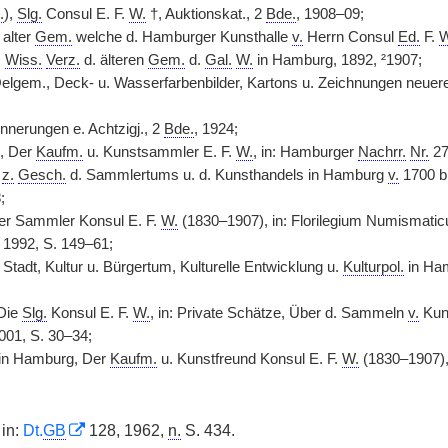
.
),
Slg.
Consul E. F.
W.
†, Auktionskat., 2
Bde.
, 1908–09;
alter
Gem.
welche d. Hamburger Kunsthalle
v.
Herrn Consul
Ed.
F.
W
,
Wiss.
Verz.
d. älteren
Gem.
d.
Gal.
W.
in Hamburg, 1892, ²1907;
elgem., Deck- u. Wasserfarbenbilder, Kartons u. Zeichnungen neuer
nnerungen e. Achtzigj., 2
Bde.
, 1924;
n, Der
Kaufm.
u. Kunstsammler E. F.
W.
, in: Hamburger
Nachrr.
Nr.
27
z.
Gesch.
d. Sammlertums u. d. Kunsthandels in Hamburg
v.
1700 bi
;
Der Sammler Konsul E. F.
W.
(1830–1907), in: Florilegium Numismati
 1992, S. 149–61;
Stadt, Kultur u. Bürgertum, Kulturelle Entwicklung u.
Kulturpol.
in Ha
Die
Slg.
Konsul E. F.
W.
, in: Private Schätze, Über d. Sammeln
v.
Kuns
001, S. 30–34;
in Hamburg, Der
Kaufm.
u. Kunstfreund Konsul E. F.
W.
(1830–1907)
in:
Dt.
GB
128, 1962,
n.
S. 434.