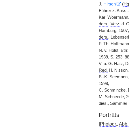
J.
Hirsch
(
Hg
Führer
z.
Ausst.
Karl Woermann
ders.
,
Verz.
d. O
Hamburg, 1907;
ders.
, Lebenseri
P. Th. Hoffman
N.
v.
Holst,
Btrr.
1939, S. 253–88
V. u. G. Hatz, 
Red.
H. Nisson,
B.-K. Seemann, 
1998;
C. Schmincke, 
M. Schneede, 2
dies.
, Sammler 
Porträts
|
Photogr.
,
Abb.