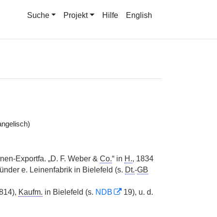
Suche
Projekt
Hilfe
English
ngelisch)
inen-Exportfa. „D. F. Weber &
Co.
“ in
H.
, 1834
ründer e. Leinenfabrik in Bielefeld (s.
Dt.
-
GB
814),
Kaufm.
in Bielefeld (s.
NDB
19), u. d.