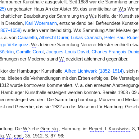
Hamburger Kunsthalle ausgestellt. Seit 1889 war die Sammlung unt
25)
umgebauten Haus An der Alster 59, das unmittelbar an
W.
s Wohnh
chaftlichen Bearbeitung der Sammlung trug
W.
s Neffe, der Kunsthist
 in Dresden,
Karl Woermann
, entscheidend bei. Befreundete Kunstk
(1867–1958)
wurden vermittelnd tätig.
W.
s Sammlung Alter Meister gen
u. a.
von
Canaletto
,
Albrecht Dürer
,
Lukas Cranach
,
Peter Paul Rube
ego Velásquez
.
W.
s kleinere Sammlung Neuerer Meister enthielt et
Böcklin
,
Camille Corot
,
Jacques-Louis David
,
Charles François Dubi
römungen der Moderne stand
W.
dezidiert ablehnend gegenüber.
ktor der Hamburger Kunsthalle,
Alfred Lichtwark (1852–1914)
, sich 
, blieben die Verhandlungen mit den Erben erfolglos. Die Versteige
912 wurde kontrovers kommentiert. V. a. den erneuten Anstrengun
 Hamburger Kunsthalle ersteigert werden konnten. Bereits 1908 / 0
en versteigert worden. Die Sammlung hamburg. Münzen und Medail
st und Gewerbe, das sie 1922 an das Museum für Hamburg. Geschi
rttung, Die
W.
’sche
Gem.slg.
, Hamburg, in:
Repert.
f.
Kunstwiss.
8, 
lg.
W.
,
ebd.
, 35, 1912, S. 87–96;