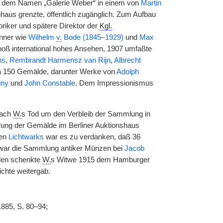
er dem Namen „Galerie Weber“ in einem von
Martin
aus grenzte, öffentlich zugänglich. Zum Aufbau
oriker und spätere Direktor der
Kgl.
enner wie
Wilhelm
v.
Bode (1845–1929)
und
Max
oß international hohes Ansehen, 1907 umfaßte
ns
,
Rembrandt Harmensz van Rijn
,
Albrecht
wa 150 Gemälde, darunter Werke von
Adolph
gny
und
John Constable
. Dem Impressionismus
nach
W.
s Tod um den Verbleib der Sammlung in
rung der Gemälde im Berliner Auktionshaus
gen
Lichtwarks
war es zu verdanken, daß 36
9 war die Sammlung antiker Münzen bei
Jacob
len schenkte
W.
s Witwe 1915 dem Hamburger
chte weitergab.
1885, S. 80–94;