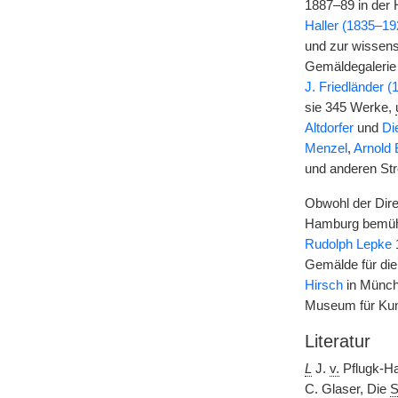
1887–89 in der 
Haller (1835–19
und zur wissens
Gemäldegalerie
J. Friedländer 
sie 345 Werke,
Altdorfer
und
Di
Menzel
,
Arnold 
und anderen St
Obwohl der Dire
Hamburg bemühte
Rudolph Lepke
1
Gemälde für die
Hirsch
in Münch
Museum für Kun
Literatur
L
J.
v.
Pflugk-Ha
C. Glaser, Die
S