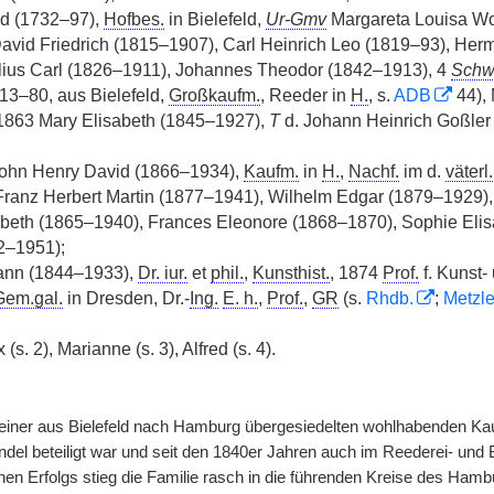
ed (1732–97),
Hofbes.
in Bielefeld,
Ur-Gmv
Margareta Louisa W
 David Friedrich (1815–1907), Carl Heinrich Leo (1819–93), He
ulius Carl (1826–1911), Johannes Theodor (1842–1913), 4
Sch
3–80, aus Bielefeld,
Großkaufm.
, Reeder in
H.
, s.
ADB
44), 
863 Mary Elisabeth (1845–1927),
T
d. Johann Heinrich Goßler
 John Henry David (1866–1934),
Kaufm.
in
H.
,
Nachf.
im d.
väterl.
Franz Herbert Martin (1877–1941), Wilhelm Edgar (1879–1929)
abeth (1865–1940), Frances Eleonore (1868–1870), Sophie Elis
2–1951);
nn (1844–1933),
Dr. iur.
et
phil.
,
Kunsthist.
, 1874
Prof.
f. Kunst-
Gem.gal.
in Dresden, Dr.-
Ing.
E. h.
,
Prof.
,
GR
(s.
Rhdb.
;
Metzl
(s. 2), Marianne (s. 3), Alfred (s. 4).
iner aus Bielefeld nach Hamburg übergesiedelten wohlhabenden Ka
el beteiligt war und seit den 1840er Jahren auch im Reederei- und 
en Erfolgs stieg die Familie rasch in die führenden Kreise des Hamb