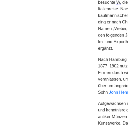
besuchte
W.
die
Italienreise. N
kaufmännischen
ging er nach Ch
Namen „Weber
den folgenden J
Im- und Export
ergänzt.
Nach Hamburg z
1877–1902 nutzt
Firmen durch wi
veranlassen, u
über umfangreic
Sohn
John Henr
Aufgewachsen in
und kenntnisrei
antiker Münzen 
Kunstwerke. Dab