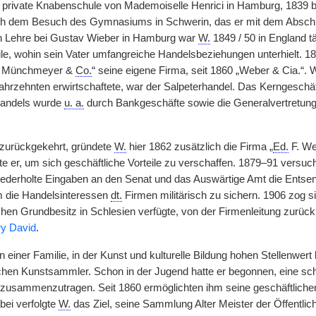
 private Knabenschule von Mademoiselle Henrici in Hamburg, 1839 begl
ach dem Besuch des Gymnasiums in Schwerin, das er mit dem Abschlu
 Lehre bei Gustav Wieber in Hamburg war
W.
1849 / 50 in England tä
ile, wohin sein Vater umfangreiche Handelsbeziehungen unterhielt. 1
, Münchmeyer &
Co.
“ seine eigene Firma, seit 1860 „Weber & Cia.“
ahrzehnten erwirtschaftete, war der Salpeterhandel. Das Kerngesch
handels wurde
u. a.
durch Bankgeschäfte sowie die Generalvertretun
urückgekehrt, gründete
W.
hier 1862 zusätzlich die Firma „
Ed.
F. We
e er, um sich geschäftliche Vorteile zu verschaffen. 1879–91 versuc
ederholte Eingaben an den Senat und das Auswärtige Amt die Entsen
m die Handelsinteressen
dt.
Firmen militärisch zu sichern. 1906 zog s
hen Grundbesitz in Schlesien verfügte, von der Firmenleitung zurück
y David
.
 einer Familie, in der Kunst und kulturelle Bildung hohen Stellenwer
chen Kunstsammler. Schon in der Jugend hatte er begonnen, eine s
zusammenzutragen. Seit 1860 ermöglichten ihm seine geschäftlichen
ei verfolgte
W.
das Ziel, seine Sammlung Alter Meister der Öffentl