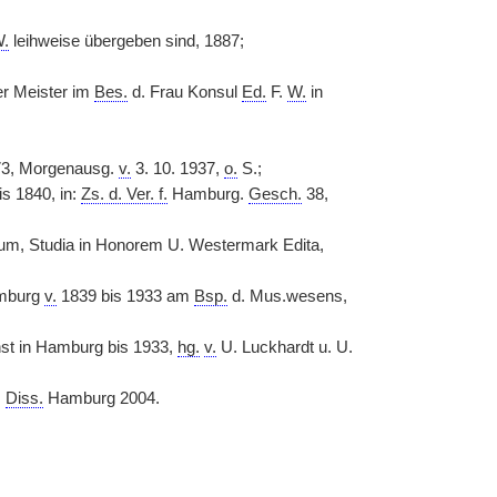
.
leihweise übergeben sind, 1887;
er Meister im
Bes.
d. Frau Konsul
Ed.
F.
W.
in
3, Morgenausg.
v.
3. 10. 1937,
o.
S.;
s 1840, in:
Zs. d. Ver. f.
Hamburg.
Gesch.
38,
cum, Studia in Honorem U. Westermark Edita,
mburg
v.
1839 bis 1933 am
Bsp.
d. Mus.wesens,
t in Hamburg bis 1933,
hg.
v.
U. Luckhardt u. U.
,
Diss.
Hamburg 2004.