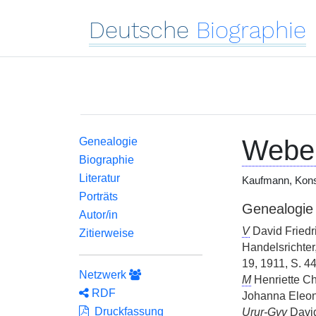
Deutsche
Biographie
Weber
Genealogie
Biographie
Literatur
Kaufmann, Kons
Porträts
Genealogie
Autor/in
V
David Friedr
Zitierweise
Handelsrichte
19, 1911, S. 4
Netzwerk
M
Henriette Ch
RDF
Johanna Eleo
Druckfassung
Urur-Gvv
David