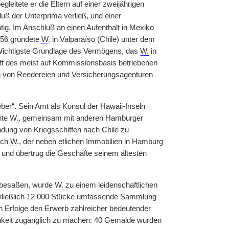
eitete er die Eltern auf einer zweijährigen
ß der Unterprima verließ, und einer
tig. Im Anschluß an einen Aufenthalt in Mexiko
856 gründete
W.
in Valparaíso (Chile) unter dem
. Wichtigste Grundlage des Vermögens, das
W.
in
äft des meist auf Kommissionsbasis betriebenen
g von Reedereien und Versicherungsagenturen
ber“. Sein Amt als Konsul der Hawaii-Inseln
hte
W.
, gemeinsam mit anderen Hamburger
dung von Kriegsschiffen nach Chile zu
ich
W.
, der neben etlichen Immobilien in Hamburg
 und übertrug die Geschäfte seinem ältesten
t besaßen, wurde
W.
zu einem leidenschaftlichen
chließlich 12 000 Stücke umfassende Sammlung
 Erfolge den Erwerb zahlreicher bedeutender
ichkeit zugänglich zu machen: 40 Gemälde wurden