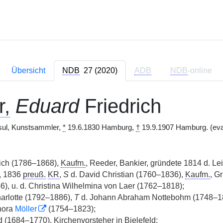
Übersicht
NDB
27 (2020)
ADB
NDB
-online
,
Eduard
Friedrich
ul, Kunstsammler,
*
19.6.1830 Hamburg,
†
19.9.1907 Hamburg. (eva
ich (1786–1868),
Kaufm.
, Reeder, Bankier, gründete 1814 d. Le
r, 1836
preuß.
KR
,
S
d. David Christian (1760–1836),
Kaufm.
, G
46), u. d. Christina Wilhelmina von Laer (1762–1818);
arlotte (1792–1886),
T
d. Johann Abraham Nottebohm (1748–1
nora
Möller
(1754–1823);
 (1684–1770), Kirchenvorsteher in Bielefeld;