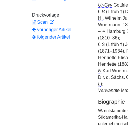
Ur-Gvv
Gottfri
6
B
(1 früh †)
Druckvorlage
H.
, Wilhelm J
Scan
Woermann, 181
vorheriger Artikel
–
|
⚭
Hamburg 1
folgender Artikel
(1810–86);
6
S
(1 früh †)
(1871–1934), 
Henriette Elis
Henriette (188
N
Karl Woerma
Dir.
d.
Sächs.
L
);
Verwandte
Max 
Biographie
W.
entstammte e
Südamerika-Hand
unternehmerisch