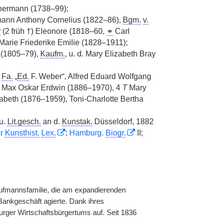
oermann (1738–99);
rmann Anthony Cornelius (1822–86),
Bgm.
v.
w
(2 früh †) Eleonore (1818–60,
⚭
Carl
Marie Friederike Emilie (1828–1911);
 (1805–79),
Kaufm.
, u. d. Mary Elizabeth Bray
Fa.
„
Ed.
F. Weber“, Alfred Eduard Wolfgang
, Max Oskar Erdwin (1886–1970), 4
T
Mary
abeth (1876–1959), Toni-Charlotte Bertha
 u.
Lit.gesch.
an d.
Kunstak.
Düsseldorf, 1882
er
Kunsthist.
Lex.
;
Hamburg.
Biogr.
II;
ufmannsfamilie, die am expandierenden
Bankgeschäft agierte. Dank ihres
urger Wirtschaftsbürgertums auf. Seit 1836