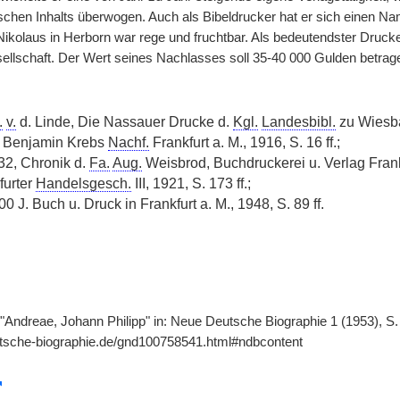
schen Inhalts überwogen. Auch als Bibeldrucker hat er sich einen
ikolaus in Herborn war rege und fruchtbar. Als bedeutendster Drucker
llschaft. Der Wert seines Nachlasses soll 35-40 000 Gulden betrag
.
v.
d. Linde, Die Nassauer Drucke d.
Kgl.
Landesbibl.
zu Wiesbad
ei Benjamin Krebs
Nachf.
Frankfurt a. M., 1916, S. 16 ff.;
32, Chronik d.
Fa.
Aug.
Weisbrod, Buchdruckerei u. Verlag Frankf
furter
Handelsgesch.
III, 1921, S. 173 ff.;
0 J. Buch u. Druck in Frankfurt a. M., 1948, S. 89 ff.
 "Andreae, Johann Philipp" in: Neue Deutsche Biographie 1 (1953), S.
utsche-biographie.de/gnd100758541.html#ndbcontent