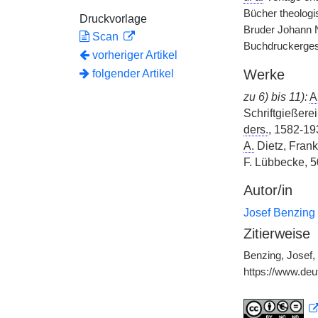
Bücher theologi
Druckvorlage
Bruder Johann N
Scan
Buchdruckergese
vorheriger Artikel
Werke
folgender Artikel
zu 6) bis 11):
A
Schriftgießer
ders.
, 1582-19
A.
Dietz, Frank
F. Lübbecke, 50
Autor/in
Josef Benzing
Zitierweise
Benzing, Josef,
https://www.de