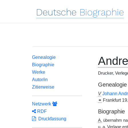
Deutsche
Biographie
Andr
Genealogie
Biographie
Werke
Drucker, Verleg
Autor/in
Genealogie
Zitierweise
V
Johann Andre
⚭
Frankfurt 19
Netzwerk
Biographie
RDF
Druckfassung
A.
übernahm nach
u. a.
Verlage ent