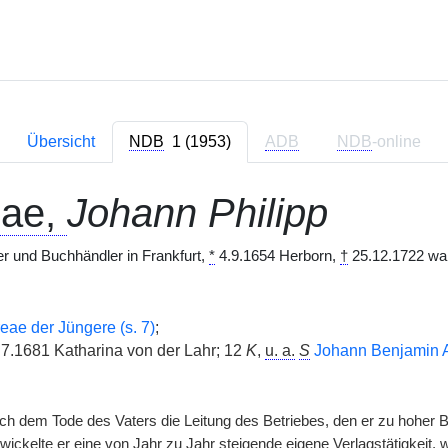
Übersicht
NDB
1 (1953)
ADB
NDB
-online
eae,
Johann Philipp
er und Buchhändler in Frankfurt,
*
4.9.1654 Herborn,
†
25.12.1722 wah
ae der Jüngere (s. 7)
;
.7.1681 Katharina von der Lahr; 12
K
,
u. a.
S
Johann Benjamin An
 dem Tode des Vaters die Leitung des Betriebes, den er zu hoher Blü
wickelte er eine von Jahr zu Jahr steigende eigene Verlagstätigkeit