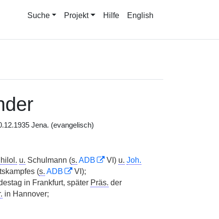
Suche
Projekt
Hilfe
English
nder
.12.1935 Jena. (evangelisch)
hilol.
u.
Schulmann (
s.
ADB
VI)
u.
Joh.
tskampfes (
s.
ADB
VI);
estag in Frankfurt, später
Präs.
der
.
in Hannover;