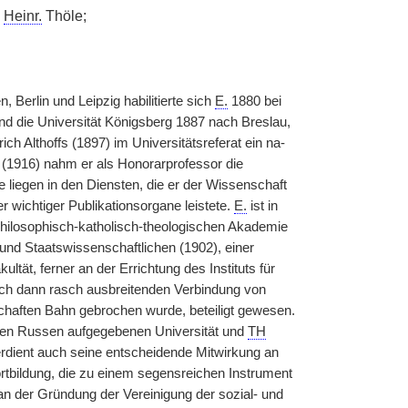
Heinr.
Thöle;
erlin und Leipzig habilitierte sich
E.
1880 bei
d die Universität Königsberg 1887 nach Breslau,
ich Althoffs (1897) im Universitätsreferat ein na-
(1916) nahm er als Honorarprofessor die
e liegen in den Diensten, die er der Wissenschaft
 wichtiger Publikationsorgane leistete.
E.
ist in
hilosophisch-katholisch-theologischen Akademie
 und Staatswissenschaftlichen (1902), einer
tät, ferner an der Errichtung des Instituts für
sich dann rasch ausbreitenden Verbindung von
chaften Bahn gebrochen wurde, beteiligt gewesen.
 den Russen aufgegebenen Universität und
TH
rdient auch seine entscheidende Mitwirkung an
rtbildung, die zu einem segensreichen Instrument
an der Gründung der Vereinigung der sozial- und