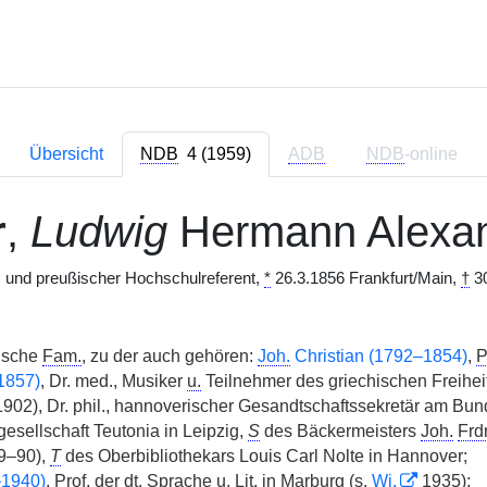
Übersicht
NDB
4 (1959)
ADB
NDB
-online
r
,
Ludwig
Hermann Alexa
 und preußischer Hochschulreferent,
*
26.3.1856 Frankfurt/Main,
†
30
ische
Fam.
, zu der auch gehören:
Joh.
Christian (1792–1854)
,
P
1857)
, Dr. med., Musiker
u.
Teilnehmer des griechischen Freihei
902), Dr. phil., hannoverischer Gesandtschaftssekretär am Bund
esellschaft Teutonia in Leipzig,
S
des Bäckermeisters
Joh.
Frdr
9–90),
T
des Oberbibliothekars Louis Carl Nolte in Hannover;
–1940)
,
Prof.
der
dt.
Sprache
u.
Lit.
in Marburg (
s.
Wi.
1935);