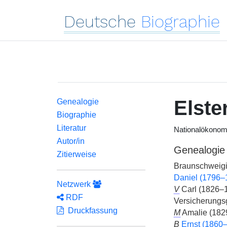
Deutsche
Biographie
Elste
Genealogie
Biographie
Literatur
Nationalökonom
Autor/in
Genealogie
Zitierweise
Braunschweig
Daniel (1796–
Netzwerk
V
Carl (1826–1
RDF
Versicherungsg
Druckfassung
M
Amalie (182
B
Ernst (1860