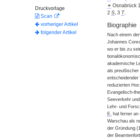
⚭
Osnabrück 1
Druckvorlage
2
S
, 3
T
.
Scan
vorheriger Artikel
Biographie
folgender Artikel
Nach einem den 
Johannes Conrad
wo er bis zu sei
tionalökonomisc
akademische Leh
als preußischer
entscheidender 
reduzierten Hoch
Evangelisch-theo
Seeverkehr und 
Lehr- und Forsc
E.
hat ferner an
Warschau als nu
der Gründung (1
der Beamtenfort