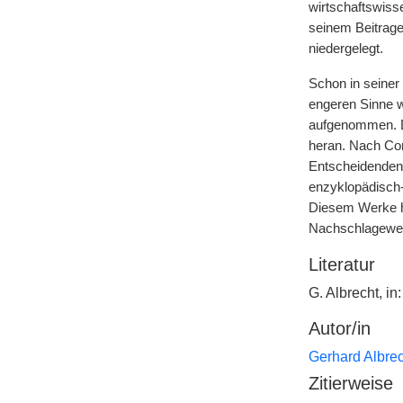
wirtschaftswiss
seinem Beitrage 
niedergelegt.
Schon in seiner 
engeren Sinne w
aufgenommen. De
heran. Nach Conr
Entscheidenden 
enzyklopädisch-
Diesem Werke ha
Nachschlagewerk
Literatur
G. Albrecht, in
Autor/in
Gerhard Albrec
Zitierweise