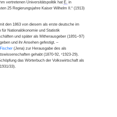
m vertretenen Universitätspolitik hat
E.
in
sten 25 Regierungsjahre Kaiser Wilhelm II.“ (1913)
it den 1863 von diesem als erste deutsche im
 für Nationalökonomie und Statistik
chäften und später als Mitherausgeber (1891–97)
geben und ihr Ansehen gefestigt. –
Fischer
(Jena) zur Herausgabe des als
atswissenschaften gehabt (1870-92, ⁴1923-29).
chöpfung das Wörterbuch der Volkswirtschaft als
1931/33).