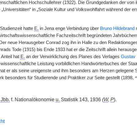
enschaftlichen Hochschullehrer (1922). Die Grundgedanken der von ih
„Universitäten“ in „Soziale Kultur und Volkswohlfahrt während der er
Studienzeit hatte
E.
in Jena enge Verbindung über
Bruno Hildebrand
m
irtschaftswissenschaftliche Fachzeitschrift begründeten Jahrbüchern
r neue Herausgeber Conrad zog ihn in Halle zu den Redaktionsges
ads Tode (1915) bis Ende 1933 hat er die Zeitschrift allein herausge
Anteil hat
E.
an der Verwirklichung des Planes des Verlages
Gustav 
wissenschaftliche Leistung vorbildlichen Handwörterbuches der Sta
t er als seine ureigenste und ihm besonders am Herzen gelegene S
 besonders für Studierende und Praktiker zur Seite gestellt (1898, ⁴
:
Jbb.
f. Nationalökonomie
u.
Statistik 143, 1936
(
W
,
P
).
ht