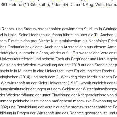
881 Helene (
*
1859,
kath.
),
T
des
SR
Dr. med.
Aug.
Wilh.
Herm.
Rechts- und Staatswissenschaften gewidmeten Studium in Göttingen, B
 in Halle. Seine Hochschullaufbahn führte ihn über die
TH
Aachen un
nem Eintritt in das preußische Kultusministerium als Nachfolger Friedr
hes Ordinariat bekleidete. Auch nach Ausscheiden aus diesem Amte 
rtätigkeit, nunmehr in Jena, wieder auf. –
E.
s wesentliche Verdienst
 Universitätsreferent und seinem Fach als Begründer und Herausgeber
Weise an der Wiederumwandlung der seit 1818 auf den Stand einer p
schule in Münster in eine Universität unter Errichtung einer Rechts-
logischen (1914) und nach dem 1. Weltkrieg einer Medizinischen Fakul
Weltwirtschaft an der Kieler Universität (1913), womit zugleich der 
hungsinstitutseinrichtungen auf dem Gebiete der Wirtschaftswissens
 der Wiedereröffnung der unter Einwirkung der Kriegsereignisse von
nmehr polnische Institutionen maßgebend mitgewirkt. Erwähnung ve
902) und Entwicklung der Vereinigung für staatswissenschaftliche Fo
bildung in Fragen der Wirtschaft und des Rechtes geworden ist, und 