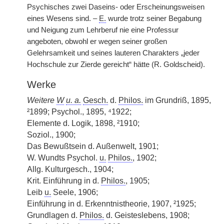
Psychisches zwei Daseins- oder Erscheinungsweisen
eines Wesens sind. –
E.
wurde trotz seiner Begabung
und Neigung zum Lehrberuf nie eine Professur
angeboten, obwohl er wegen seiner großen
Gelehrsamkeit und seines lauteren Charakters „jeder
Hochschule zur Zierde gereicht“ hätte (R. Goldscheid).
Werke
Weitere
W
u. a.
Gesch.
d.
Philos.
im Grundriß, 1895,
²1899; Psychol., 1895, ⁴1922;
Elemente d. Logik, 1898, ²1910;
Soziol., 1900;
Das Bewußtsein d. Außenwelt, 1901;
W. Wundts Psychol.
u.
Philos.
, 1902;
Allg. Kulturgesch., 1904;
Krit. Einführung in d.
Philos.
, 1905;
Leib
u.
Seele, 1906;
Einführung in d. Erkenntnistheorie, 1907, ²1925;
Grundlagen d.
Philos.
d. Geisteslebens, 1908;