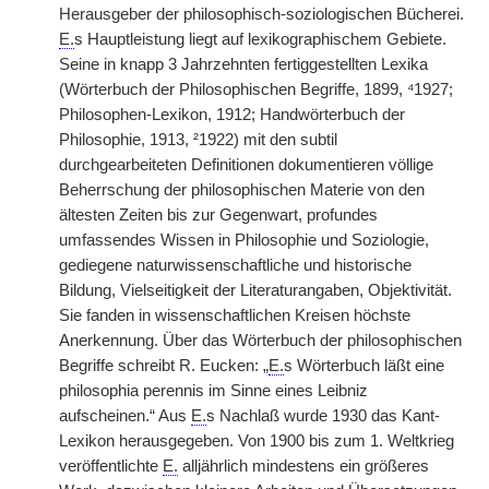
Herausgeber der philosophisch-soziologischen Bücherei.
E.
s Hauptleistung liegt auf lexikographischem Gebiete.
Seine in knapp 3 Jahrzehnten fertiggestellten Lexika
(Wörterbuch der Philosophischen Begriffe, 1899, ⁴1927;
Philosophen-Lexikon, 1912; Handwörterbuch der
Philosophie, 1913, ²1922) mit den subtil
durchgearbeiteten Definitionen dokumentieren völlige
Beherrschung der philosophischen Materie von den
ältesten Zeiten bis zur Gegenwart, profundes
umfassendes Wissen in Philosophie und Soziologie,
gediegene naturwissenschaftliche und historische
Bildung, Vielseitigkeit der Literaturangaben, Objektivität.
Sie fanden in wissenschaftlichen Kreisen höchste
Anerkennung. Über das Wörterbuch der philosophischen
Begriffe schreibt R. Eucken: „
E.
s Wörterbuch läßt eine
philosophia perennis im Sinne eines Leibniz
aufscheinen.“ Aus
E.
s Nachlaß wurde 1930 das Kant-
Lexikon herausgegeben. Von 1900 bis zum 1. Weltkrieg
veröffentlichte
E.
alljährlich mindestens ein größeres