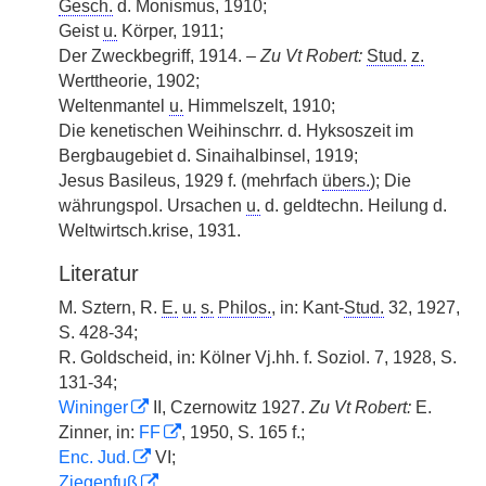
Gesch.
d. Monismus, 1910;
Geist
u.
Körper, 1911;
Der Zweckbegriff, 1914. –
Zu Vt Robert:
Stud.
z.
Werttheorie, 1902;
Weltenmantel
u.
Himmelszelt, 1910;
Die kenetischen Weihinschrr. d. Hyksoszeit im
Bergbaugebiet d. Sinaihalbinsel, 1919;
Jesus Basileus, 1929 f. (mehrfach
übers.
); Die
währungspol. Ursachen
u.
d. geldtechn. Heilung d.
Weltwirtsch.krise, 1931.
Literatur
M. Sztern, R.
E.
u.
s.
Philos.
, in: Kant-
Stud.
32, 1927,
S. 428-34;
R. Goldscheid, in: Kölner Vj.hh. f. Soziol. 7, 1928, S.
131-34;
Wininger
II, Czernowitz 1927.
Zu Vt Robert:
E.
Zinner, in:
FF
, 1950, S. 165 f.;
Enc. Jud.
VI;
Ziegenfuß