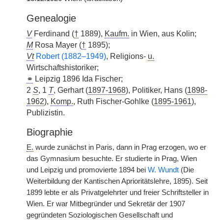
Genealogie
V
Ferdinand (
†
1889),
Kaufm.
in Wien, aus Kolin;
M
Rosa Mayer (
†
1895);
Vt
Robert (1882–1949)
, Religions-
u.
Wirtschaftshistoriker;
⚭
Leipzig 1896 Ida Fischer;
2
S
, 1
T
, Gerhart (
1897-1968
), Politiker, Hans (
1898-
1962
),
Komp.
, Ruth Fischer-Gohlke (
1895-1961
),
Publizistin.
Biographie
E.
wurde zunächst in Paris, dann in Prag erzogen, wo er
das Gymnasium besuchte. Er studierte in Prag, Wien
und Leipzig und promovierte 1894 bei
W. Wundt
(Die
Weiterbildung der Kantischen Aprioritätslehre, 1895). Seit
1899 lebte er als Privatgelehrter und freier Schriftsteller in
Wien. Er war Mitbegründer und Sekretär der 1907
gegründeten Soziologischen Gesellschaft und