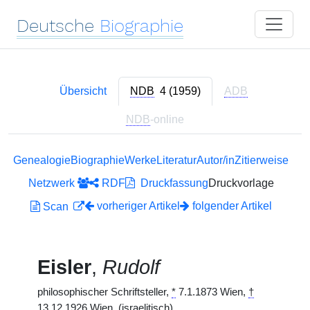
Deutsche
Biographie
Übersicht
NDB
4 (1959)
ADB
NDB
-online
Genealogie
Biographie
Werke
Literatur
Autor/in
Zitierweise
Netzwerk
RDF
Druckfassung
Druckvorlage
vorheriger Artikel
folgender Artikel
Scan
Eisler
,
Rudolf
philosophischer Schriftsteller,
*
7.1.1873 Wien,
†
13.12.1926 Wien. (israelitisch)