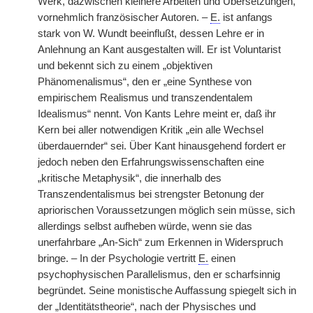
Werk, dazwischen kleinere Arbeiten und Übersetzungen,
vornehmlich französischer Autoren. –
E.
ist anfangs
stark von W. Wundt beeinflußt, dessen Lehre er in
Anlehnung an Kant ausgestalten will. Er ist Voluntarist
und bekennt sich zu einem „objektiven
Phänomenalismus“, den er „eine Synthese von
empirischem Realismus und transzendentalem
Idealismus“ nennt. Von Kants Lehre meint er, daß ihr
Kern bei aller notwendigen Kritik „ein alle Wechsel
überdauernder“ sei. Über Kant hinausgehend fordert er
jedoch neben den Erfahrungswissenschaften eine
„kritische Metaphysik“, die innerhalb des
Transzendentalismus bei strengster Betonung der
apriorischen Voraussetzungen möglich sein müsse, sich
allerdings selbst aufheben würde, wenn sie das
unerfahrbare „An-Sich“ zum Erkennen in Widerspruch
bringe. – In der Psychologie vertritt
E.
einen
psychophysischen Parallelismus, den er scharfsinnig
begründet. Seine monistische Auffassung spiegelt sich in
der „Identitätstheorie“, nach der Physisches und