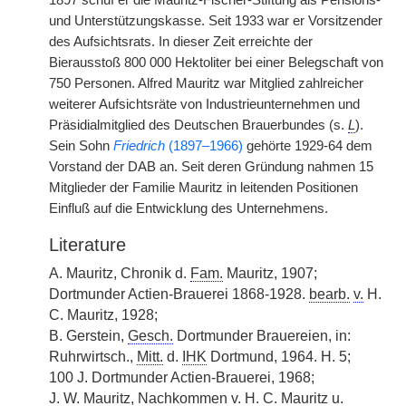
1897 schuf er die Mauritz-Fischer-Stiftung als Pensions-
und Unterstützungskasse. Seit 1933 war er Vorsitzender
des Aufsichtsrats. In dieser Zeit erreichte der
Bierausstoß 800 000 Hektoliter bei einer Belegschaft von
750 Personen. Alfred Mauritz war Mitglied zahlreicher
weiterer Aufsichtsräte von Industrieunternehmen und
Präsidialmitglied des Deutschen Brauerbundes (s.
L
).
Sein Sohn
Friedrich
(1897–1966)
gehörte 1929-64 dem
Vorstand der DAB an. Seit deren Gründung nahmen 15
Mitglieder der Familie Mauritz in leitenden Positionen
Einfluß auf die Entwicklung des Unternehmens.
Literature
A. Mauritz, Chronik d.
Fam.
Mauritz, 1907;
Dortmunder Actien-Brauerei 1868-1928.
bearb.
v.
H.
C. Mauritz, 1928;
B. Gerstein,
Gesch.
Dortmunder Brauereien, in:
Ruhrwirtsch.,
Mitt.
d.
IHK
Dortmund, 1964. H. 5;
100 J. Dortmunder Actien-Brauerei, 1968;
J. W. Mauritz, Nachkommen
v.
H. C. Mauritz u.