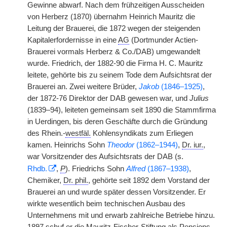
Gewinne abwarf. Nach dem frühzeitigen Ausscheiden
von Herberz (1870) übernahm Heinrich Mauritz die
Leitung der Brauerei, die 1872 wegen der steigenden
Kapitalerfordernisse in eine
AG
(Dortmunder Actien-
Brauerei vormals Herberz & Co./DAB) umgewandelt
wurde. Friedrich, der 1882-90 die Firma H. C. Mauritz
leitete, gehörte bis zu seinem Tode dem Aufsichtsrat der
Brauerei an. Zwei weitere Brüder,
Jakob
(1846–1925)
,
der 1872-76 Direktor der DAB gewesen war, und
Julius
(1839–94), leiteten gemeinsam seit 1890 die Stammfirma
in Uerdingen, bis deren Geschäfte durch die Gründung
des Rhein.-
westfäl.
Kohlensyndikats zum Erliegen
kamen. Heinrichs Sohn
Theodor
(1862–1944)
,
Dr. iur.
,
war Vorsitzender des Aufsichtsrats der DAB (s.
Rhdb.
,
P
). Friedrichs Sohn
Alfred
(1867–1938)
,
Chemiker,
Dr. phil.
, gehörte seit 1892 dem Vorstand der
Brauerei an und wurde später dessen Vorsitzender. Er
wirkte wesentlich beim technischen Ausbau des
Unternehmens mit und erwarb zahlreiche Betriebe hinzu.