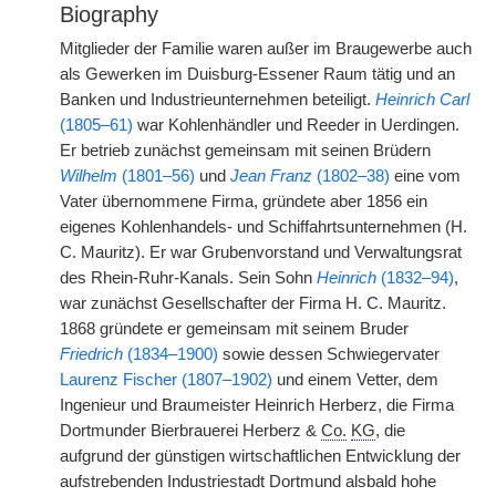
Biography
Mitglieder der Familie waren außer im Braugewerbe auch
als Gewerken im Duisburg-Essener Raum tätig und an
Banken und Industrieunternehmen beteiligt.
Heinrich Carl
(1805–61)
war Kohlenhändler und Reeder in Uerdingen.
Er betrieb zunächst gemeinsam mit seinen Brüdern
Wilhelm
(1801–56)
und
Jean Franz
(1802–38)
eine vom
Vater übernommene Firma, gründete aber 1856 ein
eigenes Kohlenhandels- und Schiffahrtsunternehmen (H.
C. Mauritz). Er war Grubenvorstand und Verwaltungsrat
des Rhein-Ruhr-Kanals. Sein Sohn
Heinrich
(1832–94)
,
war zunächst Gesellschafter der Firma H. C. Mauritz.
1868 gründete er gemeinsam mit seinem Bruder
Friedrich
(1834–1900)
sowie dessen Schwiegervater
Laurenz Fischer (1807–1902)
und einem Vetter, dem
Ingenieur und Braumeister Heinrich Herberz, die Firma
Dortmunder Bierbrauerei Herberz &
Co.
KG
, die
aufgrund der günstigen wirtschaftlichen Entwicklung der
aufstrebenden Industriestadt Dortmund alsbald hohe