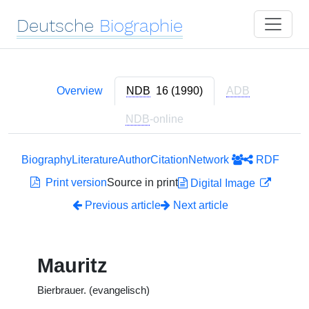
Deutsche
Biographie
Overview
NDB
16 (1990)
ADB
NDB
-online
Biography
Literature
Author
Citation
Network
RDF
Print version
Source in print
Digital Image
Previous article
Next article
Mauritz
Bierbrauer. (evangelisch)