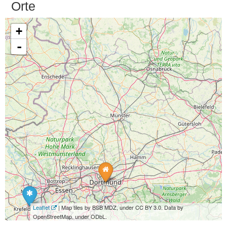
Orte
+
-
Leaflet
| Map tiles by BSB MDZ, under CC BY 3.0. Data by
OpenStreetMap, under ODbL.