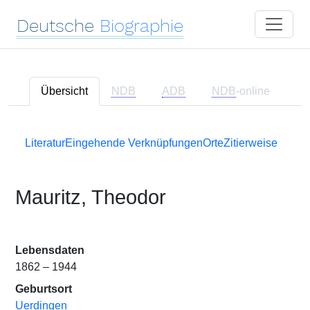
Deutsche
Biographie
Übersicht
NDB
ADB
NDB
-online
Literatur
Eingehende Verknüpfungen
Orte
Zitierweise
Mauritz, Theodor
Lebensdaten
1862 – 1944
Geburtsort
Uerdingen