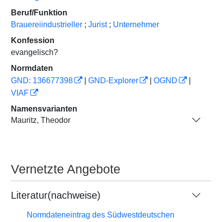
Beruf/Funktion
Brauereiindustrieller
;
Jurist
;
Unternehmer
Konfession
evangelisch?
Normdaten
GND: 136677398
|
GND-Explorer
|
OGND
|
VIAF
Namensvarianten
Mauritz, Theodor
Vernetzte Angebote
Literatur(nachweise)
Normdateneintrag des Südwestdeutschen