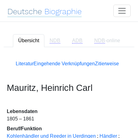
Deutsche
Biographie
Übersicht
NDB
ADB
NDB
-online
Literatur
Eingehende Verknüpfungen
Zitierweise
Mauritz, Heinrich Carl
Lebensdaten
1805 – 1861
Beruf/Funktion
Kohlenhändler und Reeder in Uerdingen
;
Händler
;