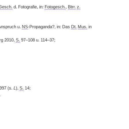
Gesch.
d. Fotografie, in:
Fotogesch.
,
Btrr.
z.
nspruch u.
NS
-Propaganda?, in: Das
Dt.
Mus.
in
g 2010,
S.
97–108 u. 114–37;
1997 (s.
L
),
S.
14;
.