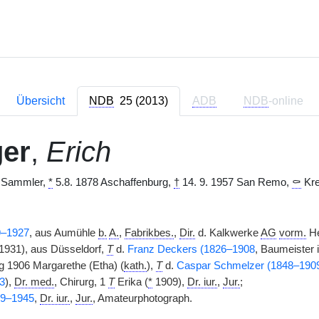
Übersicht
NDB
25 (2013)
ADB
NDB
-online
ger
,
Erich
 Sammler,
*
5.8. 1878 Aschaffenburg,
†
14. 9. 1957 San Remo,
⚰
Kre
9–1927
, aus Aumühle
b.
A.
,
Fabrikbes.
,
Dir.
d. Kalkwerke
AG
vorm.
He
1931), aus Düsseldorf,
T
d.
Franz Deckers (1826–1908
, Baumeister 
 1906 Margarethe (Etha) (
kath.
),
T
d.
Caspar Schmelzer (1848–190
3
),
Dr. med.
, Chirurg, 1
T
Erika (
*
1909),
Dr. iur.
,
Jur.
;
69–1945
,
Dr. iur.
,
Jur.
, Amateurphotograph.