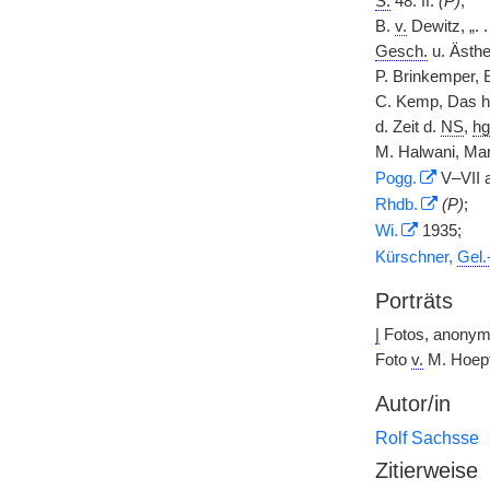
S.
48. ff.
(P)
;
B.
v.
Dewitz, „. .
Gesch.
u. Ästhe
P. Brinkemper, 
C. Kemp, Das hu
d. Zeit d.
NS
,
hg
M. Halwani, Mar
Pogg.
V–VII 
Rhdb.
(P)
;
Wi.
1935;
Kürschner,
Gel.
Porträts
|
Fotos, anonym
Foto
v.
M. Hoepf
Autor/in
Rolf Sachsse
Zitierweise