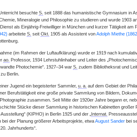
Unterricht besuchte
S.
seit 1888 das humanistische Gymnasium in As
emie, Mineralogie und Philosophie zu studieren und wurde 1903 a
enst als Einjährig-Freiwilliger in München und kurzer Tätigkeit am P
942)
arbeitete
S.
seit
Okt.
1905 als Assistent von
Adolph Miethe (186
ottenburg.
nahme (im Rahmen der Luftaufklärung) wurde er 1919 nach kumulativer
er
ao.
Professor, 1934 Lehrstuhlinhaber und Leiter des „Photochemi
ngewandte Photochemie“. 1927–34 war
S.
zudem Bibliotheksrat und Le
 zu Berlin.
seiner Jugend ein begeisterter Sammler,
u. a.
auf dem Gebiet der Philate
ner Berufstätigkeit eine große private Sammlung von Bildern, Doku
Photographie zusammen. Seit Mitte der 1920er Jahre begann er, neben
chichte Stücke dieser Sammlung in historischen Kabinetten großer P
-Ausstellung“ (KIPHO) in Berlin 1925 und der „
Internat.
Presseausstel
 bei der Planung größerer Arbeitsprojekte, etwa
August Sander
bei s
20. Jahrhunderts“.