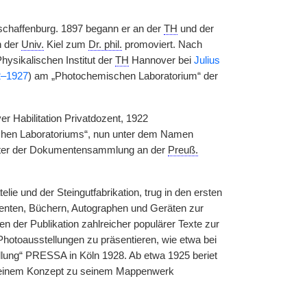
chaffenburg. 1897 begann er an der
TH
und der
n der
Univ.
Kiel zum
Dr. phil.
promoviert. Nach
hysikalischen Institut der
TH
Hannover bei
Julius
2–1927
) am „Photochemischen Laboratorium“ der
 Habilitation Privatdozent, 1922
schen Laboratoriums“, nun unter dem Namen
iter der Dokumentensammlung an der
Preuß.
lie und der Steingutfabrikation, trug in den ersten
menten, Büchern, Autographen und Geräten zur
 der Publikation zahlreicher populärer Texte zur
hotoausstellungen zu präsentieren, wie etwa bei
lung“ PRESSA in Köln 1928. Ab etwa 1925 beriet
einem Konzept zu seinem Mappenwerk