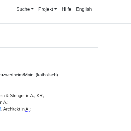
Suche
Projekt
Hilfe
English
uzwertheim/Main. (katholisch)
in & Stenger in
A.
,
KR
;
in
A.
;
9
, Architekt in
A.
;