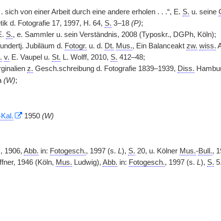
 . sich von einer Arbeit durch eine andere erholen . . .“, E.
S.
u. seine
tik d. Fotografie 17, 1997, H. 64,
S.
3–18
(P)
;
E.
S.
, e. Sammler u. sein Verständnis, 2008 (Typoskr., DGPh, Köln);
ndertj. Jubiläum d.
Fotogr.
u. d.
Dt.
Mus.
, Ein Balanceakt
zw.
wiss.
A
.
v.
E. Vaupel u.
St.
L. Wolff, 2010,
S.
412–48;
ginalien
z.
Gesch.schreibung d. Fotografie 1839–1939,
Diss.
Hambur
a
(W)
;
-Kal.
1950
(W)
, 1906,
Abb.
in:
Fotogesch.
, 1997 (s.
L
),
S.
20, u. Kölner
Mus.
-
Bull.
, 
fner, 1946 (Köln,
Mus.
Ludwig),
Abb.
in:
Fotogesch.
, 1997 (s.
L
),
S.
5