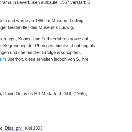
torama in Leverkusen aufbaute; 1957 verstarb
S.
 Köln und wurde ab 1986 im Museum Ludwig
enger Bestandteil des Museums Ludwig.
sierungs-, Kopier- und Farbverfahren sowie auf
 der Begründung der Photogeschichtsschreibung als
dungen und chemischer Erfolge erschöpften,
eim
überholt, diese erhielten jedoch von
S.
ihre
 David Octavius Hill-Medaille d. GDL (1955);
re,
Diss.
phil.
Kiel 1903;