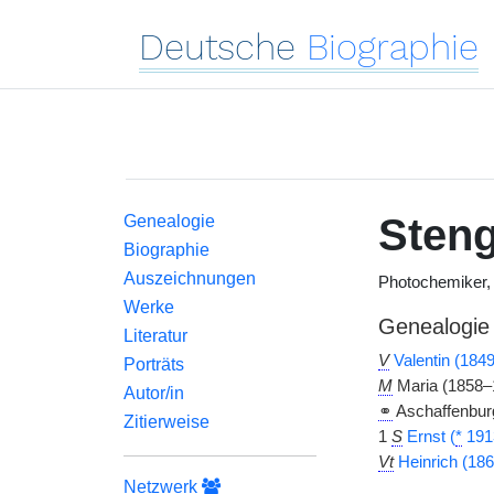
Deutsche
Biographie
Sten
Genealogie
Biographie
Auszeichnungen
Photochemiker,
Werke
Genealogie
Literatur
V
Valentin (184
Porträts
M
Maria (1858–
Autor/in
⚭
Aschaffenburg
Zitierweise
1
S
Ernst (
*
191
Vt
Heinrich (18
Netzwerk