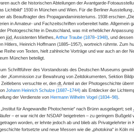
ren auch die historischen Abteilungen der Avantgarde-Fotoausstellung
s Lichtbild“ 1930 in München und Wien. Für die Berliner Ausstellung 
r als Beauftragter des Propagandaministeriums. 1938 erschien „Die P
erien in Amateur- und Fachzeitschriften vorbereitet hatte. Allgemein g
der Photogeschichte in Deutschland, was mit erheblicher Anpassung
den
jüd.
Assistenten Miethes,
Arthur Traube (1878–1948)
, und dessen
n Hitlers, Heinrich Hoffmann (1885–1957), wortreich rühmte. Zum hu
e Reihe von Texten, hielt zahlreiche Vorträge und war auch an der N
um München beteiligt.
um Schriftführer des Vorstandsrats des Deutschen Museums gewählt
n der „Kommission zur Bewahrung von Zeitdokumenten, Sektion Bildp
. Zeitlebens versuchte er, den
dt.
Anteil an der Photogeschichte überm
von
Johann Heinrich Schulze (1687–1744)
als Entdecker der Lichtempf
ellung der Verdienste von
Hermann Wilhelm Vogel (1834–98)
.
„Institut für Angewandte Photochemie“ nach Brünn ausgelagert; seit
tläufer – er war nicht der NSDAP beigetreten – zu geringem Bußgeld 
getragen worden, er lehnte jedoch ab und blieb als Privatgelehrter i
eschichte fortsetzte und neue Messen wie die „photokina“ in Köln mit