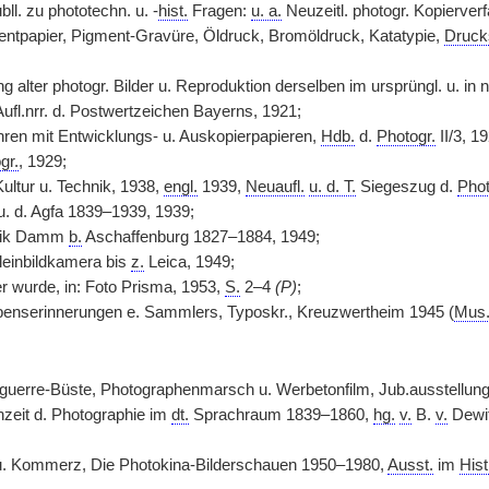
ll. zu phototechn. u. -
hist.
Fragen:
u. a.
Neuzeitl. photogr. Kopierve
ntpapier, Pigment-Gravüre, Öldruck, Bromöldruck, Katatypie,
Druck
g alter photogr. Bilder u. Reproduktion derselben im ursprüngl. u. in n
Aufl.nrr. d. Postwertzeichen Bayerns, 1921;
hren mit Entwicklungs- u. Auskopierpapieren,
Hdb.
d.
Photogr.
II/3, 1
gr.
, 1929;
Kultur u. Technik, 1938,
engl.
1939,
Neuaufl.
u. d. T.
Siegeszug d.
Phot
. d. Agfa 1839–1939, 1939;
brik Damm
b.
Aschaffenburg 1827–1884, 1949;
leinbildkamera bis
z.
Leica, 1949;
 wurde, in: Foto Prisma, 1953,
S.
2–4
(P)
;
benserinnerungen e. Sammlers, Typoskr., Kreuzwertheim 1945 (
Mus
uerre-Büste, Photographenmarsch u. Werbetonfilm, Jub.ausstellungen 
hzeit d. Photographie im
dt.
Sprachraum 1839–1860,
hg.
v.
B.
v.
Dewit
 u. Kommerz, Die Photokina-Bilderschauen 1950–1980,
Ausst.
im
Hist