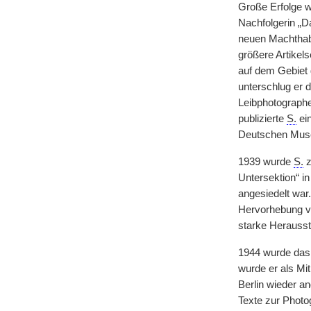
Große Erfolge wa
Nachfolgerin „Da
neuen Machthabe
größere Artikels
auf dem Gebiet 
unterschlug er 
Leibphotographe
publizierte
S.
ein
Deutschen Muse
1939 wurde
S.
z
Untersektion“ i
angesiedelt war
Hervorhebung 
starke Herausst
1944 wurde das 
wurde er als Mi
Berlin wieder an
Texte zur Photog