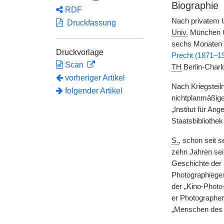
Biographie
RDF
Nach privatem 
Druckfassung
Univ.
München Ch
sechs Monaten Di
Druckvorlage
Precht (1871–1
Scan
TH
Berlin-Charl
vorheriger Artikel
Nach Kriegsteil
folgender Artikel
nichtplanmäßig
„Institut für A
Staatsbibliothek
S.
, schon seit 
zehn Jahren sei
Geschichte der 
Photographieges
der „Kino-Photo
er Photographen
„Menschen des 