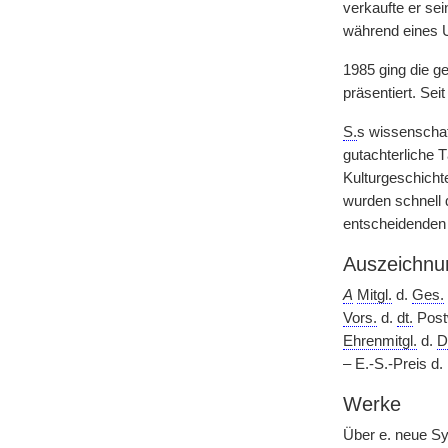
verkaufte er se
während eines U
1985 ging die 
präsentiert. Se
S.
s wissenschaf
gutachterliche 
Kulturgeschicht
wurden schnell 
entscheidenden
Auszeichnu
A
Mitgl.
d.
Ges.
Vors.
d.
dt.
Postw
Ehrenmitgl.
d.
D
– E.-S.-Preis d.
Werke
Über e. neue Sy