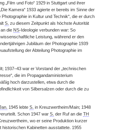
 „Film und Foto“ 1929 in Stuttgart und ihrer
„Die Kamera“ 1933 agierte er bereits im Sinne der
hotographie in Kultur und Technik“, die er durch
alt
S.
zu diesem Zeitpunkt als höchste Autorität
 an die
NS
-Ideologie verbunden war: So
 wissenschaftliche Leistung, während er den
ndertjährigen Jubiläum der Photographie 1939
euaufstellung der Abteilung Photographie im
; 1937–43 war er Vorstand der „technischen
resse“, die im Propagandaministerium
äßig hoch darzustellen, etwa durch die
indlichkeit von Silbersalzen oder durch die zu
Jan.
1945 lebte
S.
in Kreuzwertheim/Main; 1948
verurteilt. Schon 1947 war
S.
der Ruf an die
TH
n Kreuzwertheim, wo er seine Produktion kurzer
 historischen Kabinetten ausstattete. 1955