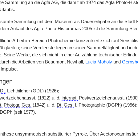
ine Sammlung an die Agfa
AG
, die damit ab 1974 das Agfa Photo-His
rlaubs.
gesamte Sammlung mit dem Museum als Dauerleihgabe an die Stadt
it dem Ankauf des Agfa Photo-Historamas 2005 ist die Sammlung St
tliche Arbeit im Bereich Photochemie konzentrierte sich auf Sensibli
Tätigkeiten; seine Verdienste liegen in seiner Sammeltätigkeit und in
e. Seine Werke, die sich nicht in einer Aufzählung technischer Erfin
durch die Arbeiten von Beaumont Newhall,
Lucia Moholy
und
Gernsh
 Impulse.
ngen
Dt.
Lichtbildner (GDL) (1926);
ertzeichenausst. (1922) u. d.
internat.
Postwertzeichenausst. (1930);
t.
Photogr.
Ges.
(1942) u. d.
Dt.
Ges.
f. Photographie (DGPh) (1956);
 DGPh (seit 1977).
nthese unsymmetrisch substituirter Pyrrole, Über Acetonoxaminsäu