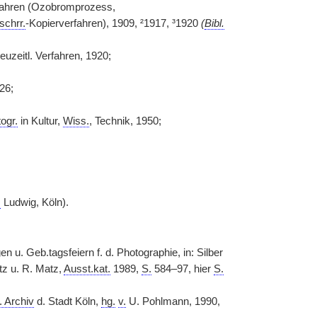
rfahren (Ozobromprozess,
schrr.
-Kopierverfahren), 1909, ²1917, ³1920
(
Bibl.
euzeitl. Verfahren, 1920;
926;
ogr.
in Kultur,
Wiss.
, Technik, 1950;
.
Ludwig, Köln).
u. Geb.tagsfeiern f. d. Photographie, in: Silber
z u. R. Matz,
Ausst.kat.
1989,
S.
584–97, hier
S.
. Archiv
d. Stadt Köln,
hg.
v.
U. Pohlmann, 1990,