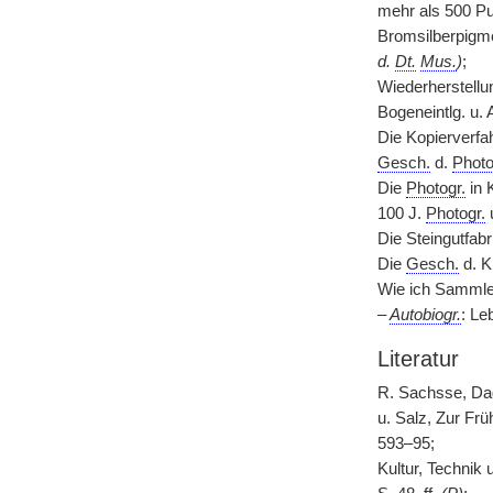
mehr als 500 Pub
Bromsilberpigme
d.
Dt.
Mus.
)
;
Wiederherstellun
Bogeneintlg. u. 
Die Kopierverfa
Gesch.
d.
Photo
Die
Photogr.
in 
100 J.
Photogr.
u
Die Steingutfa
Die
Gesch.
d. K
Wie ich Sammler
–
Autobiogr.
: Le
Literatur
R. Sachsse, Dag
u. Salz, Zur Frü
593–95;
Kultur, Technik