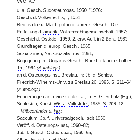
Werke
u. a.
Gesch.
Südosteuropas, 1950, ²1976;
Gesch.
d. Völkerrechts, I, 1951;
Reichsidee u.
Machtpol.
in d.
amerik.
Gesch.
, Die
Entfaltung d.
amerik.
Völkerrechtsgemeinschaft, 1957;
Geschichtl.
Ostkde.
, 1959, 2.
erw.
Aufl.
in 2
Bdn.
, 1963;
Grundfragen d.
europ.
Gesch.
, 1965;
Sozialismen,
Nat.
-Sozialismus, 1981;
Begegnung mit Ungarns
Gesch.
, Rückblick auf e. halbes
Jh.
, 1984
(
Autobiogr.
)
;
an d. Osteuropa-
Inst.
Breslau, in:
Jb.
d. Schles.
Friedrich-Wilhelms-
Univ.
zu Breslau 26, 1985,
S.
211–64
(
Autobiogr.
)
;
Erinnerungen an meine
schles.
J., in: E. G. Schulz (
Hg.
),
Schlesien, Kunst,
Wiss.
,
Volkskde.
, 1985,
S.
209–18;
–
Mitbegründer u.
Hg.
:
Saeculum,
Jb.
f.
Universalgesch.
, seit 1950;
Veröff.
d. Osteuropa-
Inst.
, 1960–82;
Jbb.
f.
Gesch.
Osteuropas, 1960–65;
Alban.
Forsch.
, seit 1964;