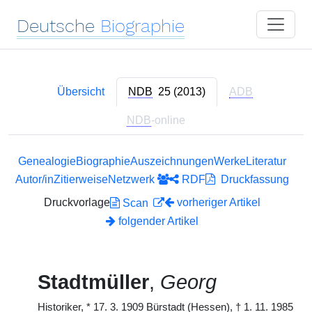
Deutsche
Biographie
Übersicht
NDB
25 (2013)
ADB
NDB
-online
Genealogie
Biographie
Auszeichnungen
Werke
Literatur
Autor/in
Zitierweise
Netzwerk
RDF
Druckfassung
Druckvorlage
vorheriger Artikel
Scan
folgender Artikel
Stadtmüller
,
Georg
Historiker,
*
17. 3. 1909 Bürstadt (Hessen),
†
1. 11. 1985