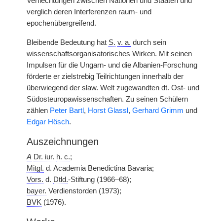
Verflechtungen zwischen Nationen und Staaten und
verglich deren Interferenzen raum- und
epochenübergreifend.
Bleibende Bedeutung hat
S.
v. a.
durch sein
wissenschaftsorganisatorisches Wirken. Mit seinen
Impulsen für die Ungarn- und die Albanien-Forschung
förderte er zielstrebig Teilrichtungen innerhalb der
überwiegend der
slaw.
Welt zugewandten
dt.
Ost- und
Südosteuropawissenschaften. Zu seinen Schülern
zählen
Peter Bartl
,
Horst Glassl
,
Gerhard Grimm
und
Edgar Hösch
.
Auszeichnungen
A
Dr. iur.
h. c.
;
Mitgl.
d. Academia Benedictina Bavaria;
Vors.
d.
Dtld.
-Stiftung (1966–68);
bayer.
Verdienstorden (1973);
BVK
(1976).