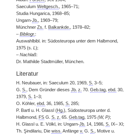
Saeculum
Weltgesch.
, 1965–71;
Studia Hungarica, 1968–85;
Ungarn-
Jb.
, 1969–79;
Münchner
Zs.
f.
Balkankde.
, 1978–82;
–
Bibliogr.
:
Auswahlbibl. in: Südosteuropa unter dem Halbmond,
1975 (s.
L
);
–
Nachlaß
:
Dr. Mathilde Stadtmüller, München.
Literatur
H. Neubauer, in: Saeculum 20, 1969,
S.
3–5;
G.
S.
, Dem Gründer dieses
Jb.
z.
70.
Geb.tag
,
ebd.
30,
1979,
S.
1–3;
O. Köhler,
ebd.
36, 1985,
S.
285;
P. Bartl u. H. Glassl (
Hg.
), Südosteuropa unter d.
Halbmond,
FS
G.
S.
z.
65.
Geb.tag
, 1975
(W, P)
;
H. Glassl u. E. Völkl, in: Ungarn-
Jb.
14, 1986,
S.
IX– XI;
Th. Şindilariu, Die
wiss.
Anfänge
v.
G.
S.
, Motive u.