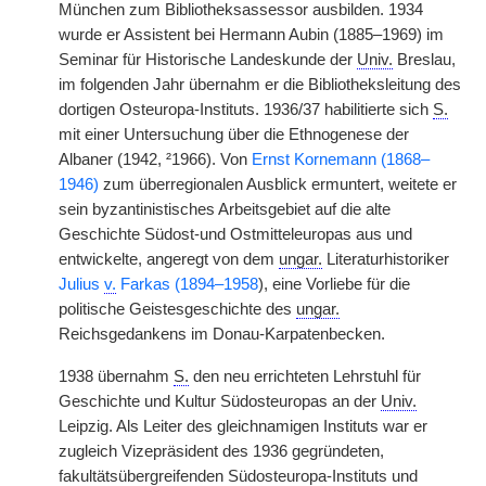
München zum Bibliotheksassessor ausbilden. 1934
wurde er Assistent bei Hermann Aubin (1885–1969) im
Seminar für Historische Landeskunde der
Univ.
Breslau,
im folgenden Jahr übernahm er die Bibliotheksleitung des
dortigen Osteuropa-Instituts. 1936/37 habilitierte sich
S.
mit einer Untersuchung über die Ethnogenese der
Albaner (1942, ²1966). Von
Ernst Kornemann (1868–
1946)
zum überregionalen Ausblick ermuntert, weitete er
sein byzantinistisches Arbeitsgebiet auf die alte
Geschichte Südost-und Ostmitteleuropas aus und
entwickelte, angeregt von dem
ungar.
Literaturhistoriker
Julius
v.
Farkas (1894–1958
), eine Vorliebe für die
politische Geistesgeschichte des
ungar.
Reichsgedankens im Donau-Karpatenbecken.
1938 übernahm
S.
den neu errichteten Lehrstuhl für
Geschichte und Kultur Südosteuropas an der
Univ.
Leipzig. Als Leiter des gleichnamigen Instituts war er
zugleich Vizepräsident des 1936 gegründeten,
fakultätsübergreifenden Südosteuropa-Instituts und