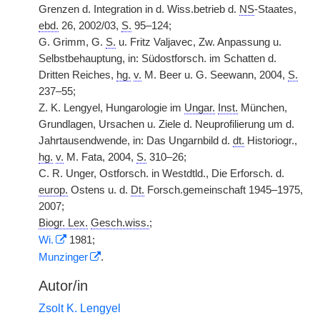
Grenzen d. Integration in d. Wiss.betrieb d.
NS
-Staates,
ebd.
26, 2002/03,
S.
95–124;
G. Grimm, G.
S.
u. Fritz Valjavec, Zw. Anpassung u.
Selbstbehauptung, in: Südostforsch. im Schatten d.
Dritten Reiches,
hg.
v.
M. Beer u. G. Seewann, 2004,
S.
237–55;
Z. K. Lengyel, Hungarologie im
Ungar.
Inst.
München,
Grundlagen, Ursachen u. Ziele d. Neuprofilierung um d.
Jahrtausendwende, in: Das Ungarnbild d.
dt.
Historiogr.,
hg.
v.
M. Fata, 2004,
S.
310–26;
C. R. Unger, Ostforsch. in Westdtld., Die Erforsch. d.
europ.
Ostens u. d.
Dt.
Forsch.gemeinschaft 1945–1975,
2007;
Biogr. Lex.
Gesch.wiss.
;
Wi.
1981;
Munzinger
.
Autor/in
Zsolt K. Lengyel