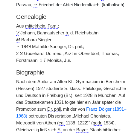
Passau,
⚰
Friedhof der Abtei Niederaltaich. (katholisch)
Genealogie
Aus
mittelrhein.
Fam.
;
V
Johann, Bahnaufseher
b.
d. Reichsbahn;
M
Barbara Siegler;
⚭
1949 Mathilde Saenger,
Dr. phil.
;
2
S
Godehard,
Dr. med.
, Arzt in Oberstdorf, Thomas,
Forstmann, 1
T
Monika,
Jur.
Biographie
Nach dem Abitur am Alten
Kfl.
Gymnasium in Bensheim
(Hessen) 1927 studierte
S.
klass.
Philologie, Geschichte
und Deutsch in Freiburg (Br.), seit 1928 in München. Auf
das Staatsexamen 1931 folgte hier ein Jahr später die
Promotion zum
Dr. phil.
mit der von
Franz Dölger (1891–
1968)
betreuten Dissertation „Michael Choniates,
Metropolit von Athen (
ca.
1138–1222)“ (
gedr.
1934).
Gleichzeitig ließ sich
S.
an der
Bayer.
Staatsbibliothek