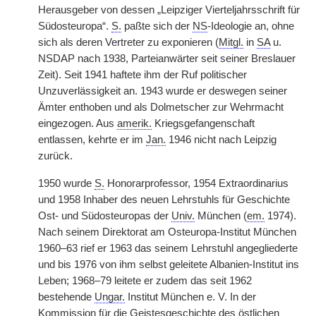
Herausgeber von dessen „Leipziger Vierteljahrsschrift für
Südosteuropa“.
S.
paßte sich der
NS
-Ideologie an, ohne
sich als deren Vertreter zu exponieren (
Mitgl.
in
SA
u.
NSDAP nach 1938, Parteianwärter seit seiner Breslauer
Zeit). Seit 1941 haftete ihm der Ruf politischer
Unzuverlässigkeit an. 1943 wurde er deswegen seiner
Ämter enthoben und als Dolmetscher zur Wehrmacht
eingezogen. Aus
amerik.
Kriegsgefangenschaft
entlassen, kehrte er im
Jan.
1946 nicht nach Leipzig
zurück.
1950 wurde
S.
Honorarprofessor, 1954 Extraordinarius
und 1958 Inhaber des neuen Lehrstuhls für Geschichte
Ost- und Südosteuropas der
Univ.
München (
em.
1974).
Nach seinem Direktorat am Osteuropa-Institut München
1960–63 rief er 1963 das seinem Lehrstuhl angegliederte
und bis 1976 von ihm selbst geleitete Albanien-Institut ins
Leben; 1968–79 leitete er zudem das seit 1962
bestehende
Ungar.
Institut München e. V. In der
Kommission für die Geistesgeschichte des östlichen