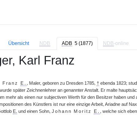
Übersicht
NDB
ADB
5 (1877)
NDB
-online
er, Karl Franz
l Franz
E.
, Maler, geboren zu Dresden 1785,
†
ebenda 1823; studi
rde später Zeichnenlehrer an genannter Anstalt. Er malte hauptsächl
m mehr als einen nur subjectiven Werth für den Besitzer haben und a
mpositionen des Künstlers ist nur eine einzige Arbeit, Ariadne auf N
Gottlob
E.
und einen Sohn,
Johann Moritz
E.
, welche sich eben