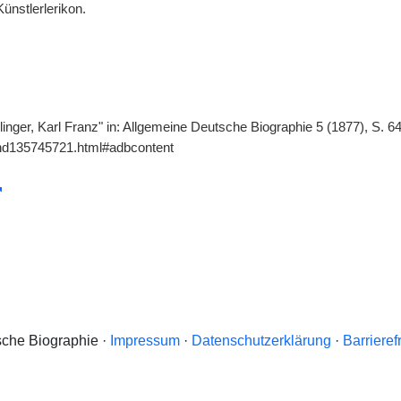
Künstlerlerikon.
linger, Karl Franz" in: Allgemeine Deutsche Biographie 5 (1877), S. 
gnd135745721.html#adbcontent
che Biographie ·
Impressum
·
Datenschutzerklärung
·
Barrieref