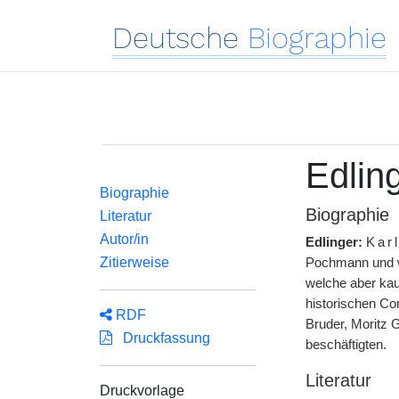
Deutsche
Biographie
Edling
Biographie
Biographie
Literatur
Autor/in
Edlinger:
Kar
Zitierweise
Pochmann und wu
welche aber kau
historischen Co
RDF
Bruder, Moritz 
Druckfassung
beschäftigten.
Literatur
Druckvorlage