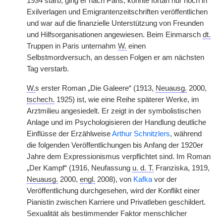
1934 starb, ging er nach Paris, konnte fortan nur noch in
Exilverlagen und Emigrantenzeitschriften veröffentlichen
und war auf die finanzielle Unterstützung von Freunden
und Hilfsorganisationen angewiesen. Beim Einmarsch
dt.
Truppen in Paris unternahm
W.
einen
Selbstmordversuch, an dessen Folgen er am nächsten
Tag verstarb.
W.
s erster Roman „Die Galeere“ (1913,
Neuausg.
2000,
tschech.
1925) ist, wie eine Reihe späterer Werke, im
Arztmilieu angesiedelt. Er zeigt in der symbolistischen
Anlage und im Psychologisieren der Handlung deutliche
Einflüsse der Erzählweise
Arthur Schnitzlers
, während
die folgenden Veröffentlichungen bis Anfang der 1920er
Jahre dem Expressionismus verpflichtet sind. Im Roman
„Der Kampf“ (1916, Neufassung
u. d. T.
Franziska, 1919,
Neuausg.
2000,
engl.
2008), von
Kafka
vor der
Veröffentlichung durchgesehen, wird der Konflikt einer
Pianistin zwischen Karriere und Privatleben geschildert.
Sexualität als bestimmender Faktor menschlicher