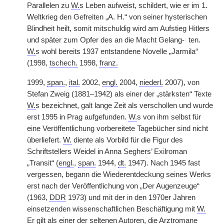
Parallelen zu
W.
s Leben aufweist, schildert, wie er im 1.
Weltkrieg den Gefreiten „A. H.“ von seiner hysterischen
Blindheit heilt, somit mitschuldig wird am Aufstieg Hitlers
und später zum Opfer des an die Macht Gelang-
|
ten.
W.
s wohl bereits 1937 entstandene Novelle „Jarmila“
(1998,
tschech.
1998,
franz.
1999,
span.
,
ital.
2002,
engl.
2004,
niederl.
2007), von
Stefan Zweig (1881–1942) als einer der „stärksten“ Texte
W.
s bezeichnet, galt lange Zeit als verschollen und wurde
erst 1995 in Prag aufgefunden.
W.
s von ihm selbst für
eine Veröffentlichung vorbereitete Tagebücher sind nicht
überliefert.
W.
diente als Vorbild für die Figur des
Schriftstellers Weidel in Anna Seghers’ Exilroman
„Transit“ (
engl.
,
span.
1944,
dt.
1947). Nach 1945 fast
vergessen, begann die Wiederentdeckung seines Werks
erst nach der Veröffentlichung von „Der Augenzeuge“
(1963,
DDR
1973) und mit der in den 1970er Jahren
einsetzenden wissenschaftlichen Beschäftigung mit
W.
Er gilt als einer der seltenen Autoren, die Arztromane