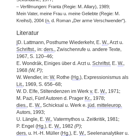
–
Verfilmungen:
Franta (Regie: M. Allary), 1989;
Mein Vater, meine Frau u. meine Geliebte (Regie: M.
Kreihsl), 2004 (
n.
d. Roman „Der arme Verschwender“).
Literatur
|
D. Lattmann, Posthume Wiederkehr, E.
W.
, Arzt u.
Schriftst.
, in:
ders.
, Zwischenrufe u. andere Texte,
1967, S. 120–46;
E. Wondrák, Einiges über d. Arzt u.
Schriftst.
E.
W.
,
1968
(W, P)
;
W. Wendler, in:
W.
Rothe (
Hg.
), Expressionismus als
Lit.
, 1969, S. 656–68;
W. D. Elfe, Stiltendenzen im Werk
v.
E.
W.
, 1971;
M. Pazi, Fünf Autoren d. Prager
Kr.
, 1978;
dies.
, E.
W.
, Schicksal u. Werk e.
jüd.
mitteleurop.
Autors, 1993;
U. Längle, E.
W.
, Vatermythos u. Zeitkritik, 1981;
P. Engel (
Hg.
), E.
W.
, 1982
(P)
;
ders.
u. H.-H. Müller (
Hg.
), E.
W.
, Seelenanalytiker u.