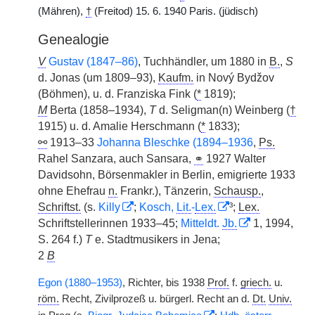
(Mähren),
†
(Freitod) 15. 6. 1940 Paris. (jüdisch)
Genealogie
V
Gustav (1847–86)
, Tuchhändler, um 1880 in
B.
,
S
d. Jonas (um 1809–93),
Kaufm.
in Nový Bydžov
(Böhmen), u. d. Franziska Fink (
*
1819);
M
Berta (1858–1934),
T
d. Seligman(n) Weinberg (
†
1915) u. d. Amalie Herschmann (
*
1833);
⚯
1913–33
Johanna Bleschke (1894–1936
,
Ps.
Rahel Sanzara, auch Sansara,
⚭
1927 Walter
Davidsohn, Börsenmakler in Berlin, emigrierte 1933
ohne Ehefrau
n.
Frankr.), Tänzerin,
Schausp.
,
Schriftst.
(s.
Killy
;
Kosch,
Lit.
-
Lex.
³;
Lex.
Schriftstellerinnen 1933–45;
Mitteldt.
Jb.
1, 1994,
S. 264 f.)
T
e. Stadtmusikers in Jena;
2
B
Egon (1880–1953)
, Richter, bis 1938
Prof.
f.
griech.
u.
röm.
Recht, Zivilprozeß u. bürgerl. Recht an d.
Dt.
Univ.