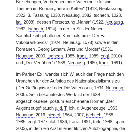
Beziehungen, Verbrechen oder Vaterkonflikte sind
Themen im Roman „Tiere in Ketten“ (1918, Neufassung
1922, 3. Fassung 1930,
Neuausg.
1982,
tschech.
1928,
ital.
2008), dessen Fortsetzung „Nahar“ (1922,
Neuausg.
1982,
tschech.
1924), in der im Stil der Neuen
Sachlichkeit gehaltenen Kriminalstudie „Der Fall
Vukobrankovics“ (1924,
Neuausg.
1973) sowie in den
Romanen „Georg Letham, Arzt und Mörder“ (1931,
Neuausg.
2000,
tschech.
1985,
franz.
1989,
engl.
2010)
und „Der Verführer“ (1938,
Neuausg.
1980,
franz.
1991).
Im Pariser Exil wandte sich
W.
auch der Frage nach den
Ursachen für den Aufstieg des Nationalsozialismus zu
(Der Gefängnisarzt oder Die Vaterlosen, 1934,
Neuausg.
2000). Sein bekanntestes Werk ist der 1939
abgeschlossene, postum erschienene Roman „Der
Augenzeuge“ (auch
u. d. T.
Ich, d. Augenzeuge, 1963,
Neuausg.
2016,
niederl.
1964, 2007,
tschech.
1968,
1985,
engl.
1977,
ital.
1986,
franz.
1991,
türk.
1998,
span.
2003), in dem ein Arzt in einer fiktiven Autobiographie, die