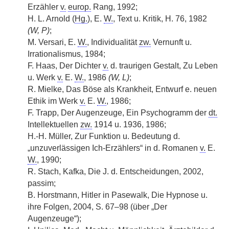
Erzähler
v.
europ.
Rang, 1992;
H. L. Arnold (
Hg.
), E.
W.
, Text u. Kritik, H. 76, 1982
(W, P)
;
M. Versari, E.
W.
, Individualität
zw.
Vernunft u.
Irrationalismus, 1984;
F. Haas, Der Dichter
v.
d. traurigen Gestalt, Zu Leben
u. Werk
v.
E.
W.
, 1986
(W, L)
;
R. Mielke, Das Böse als Krankheit, Entwurf e. neuen
Ethik im Werk
v.
E.
W.
, 1986;
F. Trapp, Der Augenzeuge, Ein Psychogramm der
dt.
Intellektuellen
zw.
1914 u. 1936, 1986;
H.-H. Müller, Zur Funktion u. Bedeutung d.
„unzuverlässigen Ich-Erzählers“ in d. Romanen
v.
E.
W.
, 1990;
R. Stach, Kafka, Die J. d. Entscheidungen, 2002,
passim;
B. Horstmann, Hitler in Pasewalk, Die Hypnose u.
ihre Folgen, 2004, S. 67–98 (über „Der
Augenzeuge“);