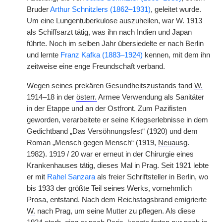
Bruder
Arthur Schnitzlers (1862–1931)
, geleitet wurde.
Um eine Lungentuberkulose auszuheilen, war
W.
1913
als Schiffsarzt tätig, was ihn nach Indien und Japan
führte. Noch im selben Jahr übersiedelte er nach Berlin
und lernte
Franz Kafka (1883–1924)
kennen, mit dem ihn
zeitweise eine enge Freundschaft verband.
Wegen seines prekären Gesundheitszustands fand
W.
1914–18 in der
österr.
Armee Verwendung als Sanitäter
in der Etappe und an der Ostfront. Zum Pazifisten
geworden, verarbeitete er seine Kriegserlebnisse in dem
Gedichtband „Das Versöhnungsfest“ (1920) und dem
Roman „Mensch gegen Mensch“ (1919,
Neuausg.
1982). 1919 / 20 war er erneut in der Chirurgie eines
Krankenhauses tätig, dieses Mal in Prag. Seit 1921 lebte
er mit
Rahel Sanzara
als freier Schriftsteller in Berlin, wo
bis 1933 der größte Teil seines Werks, vornehmlich
Prosa, entstand. Nach dem Reichstagsbrand emigrierte
W.
nach Prag, um seine Mutter zu pflegen. Als diese