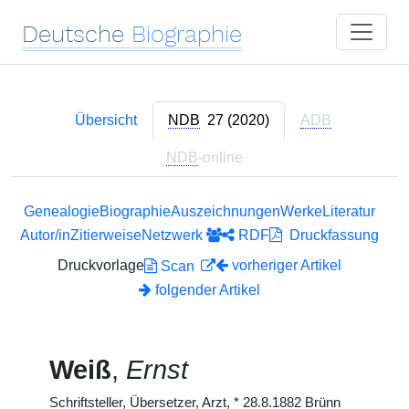
Deutsche
Biographie
Übersicht
NDB
27 (2020)
ADB
NDB
-online
Genealogie
Biographie
Auszeichnungen
Werke
Literatur
Autor/in
Zitierweise
Netzwerk
RDF
Druckfassung
Druckvorlage
vorheriger Artikel
Scan
folgender Artikel
Weiß
,
Ernst
Schriftsteller, Übersetzer, Arzt,
*
28.8.1882 Brünn