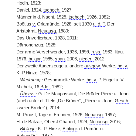
Hodin, 1923;
Daniel, 1924,
tschech.
1927;
Männer in d. Nacht, 1925,
tschech.
1926, 1982;
Boëtius
v.
Orlamünde, 1928, seit 1930
u. d. T.
Der
Aristokrat,
Neuausg.
1980;
Das Unverlierbare, 1928, 2011;
Dämonenzug, 1928;
Der arme Verschwender, 1936, 1999,
russ.
1963, litau.
1976,
bulgar.
1985,
span.
2006,
niederl.
2012;
Der zweite Augenzeuge u. andere
ausgew.
Werke,
hg.
v.
K.-P.Hinze, 1978;
–
Werkausg.:
Gesammelte Werke,
hg.
v.
P. Engel u. V.
Michels, 16
Bde.
, 1982;
–
Überss.
:
G. De Maupassant, Die Brüder Pierre u. Jean
(auch unter d. Titeln „Die Brüder“, „Pierre u. Jean,
Gesch.
zweier Brüder“), 2014;
M. Proust, Tage d. Freuden, 1926,
Neuausg.
1997;
H. de Balzac, Oberst Chabert, 1924,
Neuausg.
2016;
–
Bibliogr.
:
K.-P. Hinze,
Bibliogr.
d. Primär- u.
Sekundärlit., 1977;