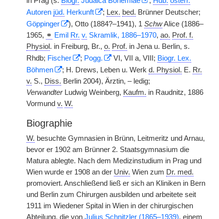
in Prag (s.
Biogr.
Judaica Bohemiae
;
Hdb.
österr.
Autoren
jüd.
Herkunft
;
Lex.
bed.
Brünner Deutscher;
Göppinger
), Otto (1884?–1941), 1
Schw
Alice (1886–
1965,
⚭
Emil
Rr.
v.
Skramlik, 1886–1970
,
ao.
Prof. f.
Physiol
. in Freiburg, Br.,
o.
Prof.
in Jena u. Berlin, s.
Rhdb;
Fischer
;
Pogg.
VI, VII a, VIII;
Biogr. Lex.
Böhmen
; H. Drews, Leben u. Werk
d. Physiol.
E.
Rr.
v.
S.,
Diss.
Berlin 2004), Ärztin, – ledig;
Verwandter
Ludwig Weinberg,
Kaufm.
in Raudnitz, 1886
Vormund
v.
W.
Biographie
W.
besuchte Gymnasien in Brünn, Leitmeritz und Arnau,
bevor er 1902 am Brünner 2. Staatsgymnasium die
Matura ablegte. Nach dem Medizinstudium in Prag und
Wien wurde er 1908 an der
Univ.
Wien zum
Dr. med.
promoviert. Anschließend ließ er sich an Kliniken in Bern
und Berlin zum Chirurgen ausbilden und arbeitete seit
1911 im Wiedener Spital in Wien in der chirurgischen
Abteilung, die von
Julius Schnitzler (1865–1939)
, einem