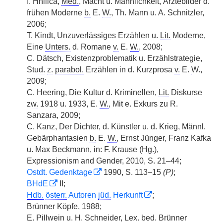
I. Hnilica,
Med.
, Macht u. Männlichkeit, Ärztebilder d.
frühen Moderne
b.
E.
W.
, Th. Mann u. A. Schnitzler,
2006;
T. Kindt, Unzuverlässiges Erzählen u.
Lit.
Moderne,
Eine
Unters.
d. Romane
v.
E.
W.
, 2008;
C. Dätsch, Existenzproblematik u. Erzählstrategie,
Stud.
z.
parabol.
Erzählen in d. Kurzprosa
v.
E.
W.
,
2009;
C. Heering, Die Kultur d. Kriminellen,
Lit.
Diskurse
zw.
1918 u. 1933, E.
W.
, Mit e. Exkurs zu R.
Sanzara, 2009;
C. Kanz, Der Dichter, d. Künstler u. d. Krieg, Männl.
Gebärphantasien
b.
E.
W.
, Ernst Jünger, Franz Kafka
u. Max Beckmann, in: F. Krause (
Hg.
),
Expressionism and Gender, 2010, S. 21–44;
Ostdt. Gedenktage
1990, S. 113–15
(P)
;
BHdE
II;
Hdb.
österr.
Autoren
jüd.
Herkunft
;
Brünner Köpfe, 1988;
E. Pillwein u. H. Schneider,
Lex.
bed.
Brünner