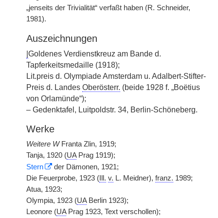
„jenseits der Trivialität“ verfaßt haben (R. Schneider,
1981).
Auszeichnungen
|
Goldenes Verdienstkreuz am Bande d.
Tapferkeitsmedaille (1918);
Lit.preis d. Olympiade Amsterdam u. Adalbert-Stifter-
Preis d. Landes
Oberösterr.
(beide 1928 f. „Boëtius
von Orlamünde“);
– Gedenktafel, Luitpoldstr. 34, Berlin-Schöneberg.
Werke
Weitere W
Franta Zlin, 1919;
Tanja, 1920 (
UA
Prag 1919);
Stern
der Dämonen, 1921;
Die Feuerprobe, 1923 (
Ill.
v.
L. Meidner),
franz.
1989;
Atua, 1923;
Olympia, 1923 (
UA
Berlin 1923);
Leonore (
UA
Prag 1923, Text verschollen);