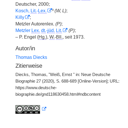
Deutscher, 2000;
Kosch,
Lit.
-
Lex.
³
(W, L)
;
Killy
;
Metzler Autorenlex.
(P)
;
Metzler
Lex.
dt.
-
jüd.
Lit.
(P)
;
– P. Engel (
Hg.
),
W.
-
Bll.
, seit 1973.
Autor/in
Thomas Diecks
Zitierweise
Diecks, Thomas, "Weiß, Ernst " in: Neue Deutsche
Biographie 27 (2020), S. 688-689 [Online-Version]; URL:
https://www.deutsche-
biographie.de/gnd118630458.html#ndbcontent