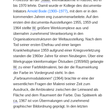
Professur an der
Staatl.
Werkakademie in Kassel, wo er
bis 1970 lehrte. Damit wurde er Kollege des documenta-
Initiators
Arnold Bode (1900–1977)
, mit dem er in den
kommenden Jahren eng zusammenarbeitete. Auf den
ersten drei documenta-Ausstellungen 1955, 1959 und
1964 stellte
W.
größere Werkkomplexe aus und
übernahm zunehmend Verantwortung in den
Organisationsstrukturen der Weltausstellung. Nach dem
Tod seiner ersten Ehefrau und einer langen
Krankheitsphase 1959 aufgrund einer Kriegsverletzung
standen die 1960er Jahre für einen Neubeginn. Über eine
Werkgruppe kleinformatiger Ölstudien (1959/60) gelangte
W.
zu einer Farbfeldmalerei, bei der die Raumwirkung
der Farbe im Vordergrund steht. In den
„Farbraummodulationen“ (1964) brachte er eine der
wesentlichen Fragen der Malerei seiner Zeit zum
Ausdruck, die Ambivalenz zwischen der Leinwand als
Fläche und dem Raumwert der Farbe. Das Spätwerk ab
ca.
1967 ist von Übermalungen und zunehmend
graphischer Bildordnung geprägt. In den letzten