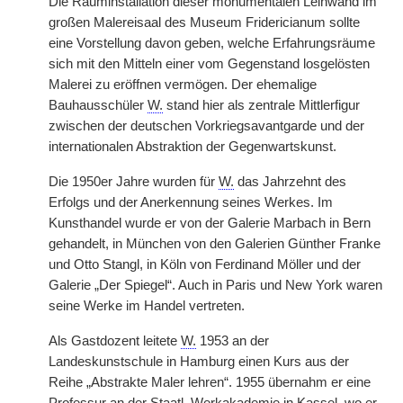
Die Rauminstallation dieser monumentalen Leinwand im
großen Malereisaal des Museum Fridericianum sollte
eine Vorstellung davon geben, welche Erfahrungsräume
sich mit den Mitteln einer vom Gegenstand losgelösten
Malerei zu eröffnen vermögen. Der ehemalige
Bauhausschüler
W.
stand hier als zentrale Mittlerfigur
zwischen der deutschen Vorkriegsavantgarde und der
internationalen Abstraktion der Gegenwartskunst.
Die 1950er Jahre wurden für
W.
das Jahrzehnt des
Erfolgs und der Anerkennung seines Werkes. Im
Kunsthandel wurde er von der Galerie Marbach in Bern
gehandelt, in München von den Galerien Günther Franke
und Otto Stangl, in Köln von Ferdinand Möller und der
Galerie „Der Spiegel“. Auch in Paris und New York waren
seine Werke im Handel vertreten.
Als Gastdozent leitete
W.
1953 an der
Landeskunstschule in Hamburg einen Kurs aus der
Reihe „Abstrakte Maler lehren“. 1955 übernahm er eine