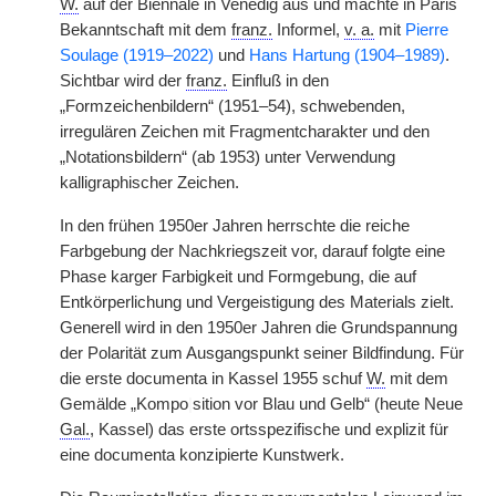
W.
auf der Biennale in Venedig aus und machte in Paris
Bekanntschaft mit dem
franz.
Informel,
v. a.
mit
Pierre
Soulage (1919–2022)
und
Hans Hartung (1904–1989)
.
Sichtbar wird der
franz.
Einfluß in den
„Formzeichenbildern“ (1951–54), schwebenden,
irregulären Zeichen mit Fragmentcharakter und den
„Notationsbildern“ (ab 1953) unter Verwendung
kalligraphischer Zeichen.
In den frühen 1950er Jahren herrschte die reiche
Farbgebung der Nachkriegszeit vor, darauf folgte eine
Phase karger Farbigkeit und Formgebung, die auf
Entkörperlichung und Vergeistigung des Materials zielt.
Generell wird in den 1950er Jahren die Grundspannung
der Polarität zum Ausgangspunkt seiner Bildfindung. Für
die erste documenta in Kassel 1955 schuf
W.
mit dem
Gemälde „Kompo
|
sition vor Blau und Gelb“ (heute Neue
Gal.
, Kassel) das erste ortsspezifische und explizit für
eine documenta konzipierte Kunstwerk.