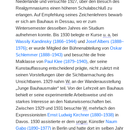
Niederlande und versuchte 1927, über den Besuch des
Realgymnasiums einen höheren Schulabschluß zu
erlangen. Auf Empfehlung seines Zeichenlehrers bewarb
er sich am Bauhaus in Dessau, wo er zum
Wintersemester desselben Jahres ein Studium
aufnehmen konnte. Bis 1930 belegte er Kurse
u. a.
bei
Wassily Kandinsky (1866–1944)
und
Josef Albers (1888–
1976)
; er wurde Mitglied der Bühnenabteilung von
Oskar
Schlemmer (1888–1943)
und besuchte die freie
Malklasse von
Paul Klee (1879–1940)
, der seine
Kunstauffassung entscheidend prägte, nicht zuletzt mit
seinen Vorstellungen über die Sichtbarmachung des
Unsichtbaren. 1929 nahm
W.
an der Wanderausstellung
„Junge Bauhausmaler“ teil. Von der Lehrzeit am Bauhaus
behielt er seine experimentelle Arbeitsweise und ein
starkes Interesse an den Naturwissenschaften bei.
Zwischen 1929 und 1931 besuchte
W.
mehrfach den
Expressionisten
Ernst Ludwig Kirchner (1880–1938)
in
Davos. 1930 assistierte er dem
ungar.
Künstler
Naum
Gabo (1890–1977)
in Berlin und hatte dort im selben Jahr