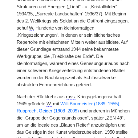
Strukturen und Energien („Licht“ - u. „Kristallbilder“
1934/35, „Surreale Landschaften“ 1936/37). Mit Beginn
des 2. Weltkriegs als Soldat an die Ostfront eingezogen,
schuf
W.
Hunderte von kleinformatigen
„Kriegszeichnungen“, in denen er sein bildnerisches
Repertoire mit einfachsten Mitteln weiter ausbildete. Auf
dieser Grundlage entstand 1944 seine bekannteste
Werkgruppe, die „Triebkräfte der Erde“. Die
kleinformatigen, während eines Genesungsurlaubs nach
einer schweren Kriegsverletzung entstandenen Blätter
wurden in der Nachkriegszeit als Schlüsselwerke
abstrakten Formenreichtums gefeiert.
Nach der Rückkehr aus
russ.
Kriegsgefangenschaft
1949 gründete
W.
mit
Willi Baumeister (1889–1955)
,
Rupprecht Geiger (1908–2009)
und anderen in München
die „Gruppe der Gegenstandslosen“, später „ZEN 49“,
um an die Ideale des „Blauen Reiter“ anzuknüpfen und
das Geistige in der Kunst wiederzubeleben. 1950 stellte