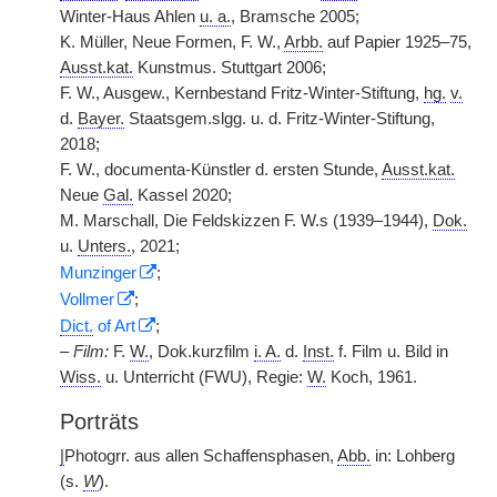
Winter-Haus Ahlen
u. a.
, Bramsche 2005;
K. Müller, Neue Formen, F. W.,
Arbb.
auf Papier 1925–75,
Ausst.kat.
Kunstmus. Stuttgart 2006;
F. W., Ausgew., Kernbestand Fritz-Winter-Stiftung,
hg.
v.
d.
Bayer.
Staatsgem.slgg. u. d. Fritz-Winter-Stiftung,
2018;
F. W., documenta-Künstler d. ersten Stunde,
Ausst.kat.
Neue
Gal.
Kassel 2020;
M. Marschall, Die Feldskizzen F. W.s (1939–1944),
Dok.
u.
|
Unters.
, 2021;
Munzinger
;
Vollmer
;
Dict.
of Art
;
–
Film:
F.
W.
, Dok.kurzfilm
i. A.
d.
Inst.
f. Film u. Bild in
Wiss.
u. Unterricht (FWU), Regie:
W.
Koch, 1961.
Porträts
|
Photogrr. aus allen Schaffensphasen,
Abb.
in: Lohberg
(s.
W
).