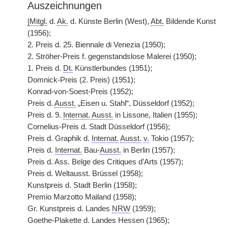
Auszeichnungen
|
Mitgl.
d.
Ak.
d. Künste Berlin (West),
Abt.
Bildende Kunst
(1956);
2. Preis d. 25. Biennale di Venezia (1950);
2. Ströher-Preis f. gegenstandslose Malerei (1950);
1. Preis d.
Dt.
Künstlerbundes (1951);
Domnick-Preis (2. Preis) (1951);
Konrad-von-Soest-Preis (1952);
Preis d.
Ausst.
„Eisen u. Stahl“, Düsseldorf (1952);
Preis d. 9.
Internat.
Ausst.
in Lissone, Italien (1955);
Cornelius-Preis d. Stadt Düsseldorf (1956);
Preis d. Graphik d.
Internat.
Ausst.
v.
Tokio (1957);
Preis d.
Internat.
Bau-
Ausst.
in Berlin (1957);
Preis d. Ass. Belge des Critiques d’Arts (1957);
Preis d. Weltausst. Brüssel (1958);
Kunstpreis d. Stadt Berlin (1958);
Premio Marzotto Mailand (1958);
Gr. Kunstpreis d. Landes
NRW
(1959);
Goethe-Plakette d. Landes Hessen (1965);