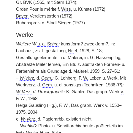
Gr.
BVK
(1969, mit Stern 1974);
Orden Pour le mérite f.
Wiss.
u. Künste (1972);
Bayer.
Verdienstorden (1972);
Rubenspreis d. Stadt Siegen (1977).
Werke
Weitere W
u. a.
Schrr.
:
kunstform? zweckform?, in:
bauhaus, zs. f. gestaltung,
Nr.
4, 1928, S. 18;
Gestaltungselemente in d. Malerei, in: G. Hassenpflug,
Abstrakte Maler lehren, Ein
Btr.
z.
abstrakten Formen- u.
Farbenlehre als Grundlage d. Malerei, 1959, S. 27–51;
–
W-Verz.
d.
Gem.
:
G. Lohberg, F.
W.
Leben u. Werk, Mit
Werkverz. d.
Gem.
u. d. sonstigen Techniken, 1986
(P);
W-Verz.
d. Druckgraphik:
K. Gabler, Das graph. Werk
v.
F.
W.
, 1968;
Helga Gausling (
Hg.
), F. W., Das graph. Werk
v.
1950–
1975, 2004;
e.
W-Verz.
d. Papierarbb. existiert nicht;
–
Nachlaß:
Photo- u. Schriftarchiv heute größtenteils im
Fritz-Winter-Haus Ahlen.