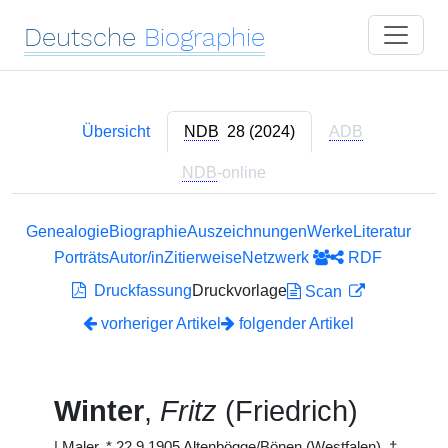
Deutsche
Biographie
Übersicht
NDB
28 (2024)
ADB
NDB
-online
Genealogie
Biographie
Auszeichnungen
Werke
Literatur
Porträts
Autor/in
Zitierweise
Netzwerk
RDF
Druckfassung
Druckvorlage
Scan
vorheriger Artikel
folgender Artikel
Winter
,
Fritz
(Friedrich)
|
Maler, * 22.9.1905 Altenbögge/Bönen (Westfalen), †