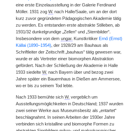
eine erste Einzelausstellung in der Galerie Ferdinand
Möller. 1931 zog
W.
nach Halle/Saale, um an der dort
kurz zuvor gegründeten Pädagogischen Akademie tätig
zu werden. Es entstanden erste abstrakte Stilleben, ab
1931/32 dunkelgrundige „Zellen“ und „Sternbilder“.
Insbesondere von dem
ungar.
Kunstkritiker
Ernő (Ernst)
Kállai (1890–1954)
, der 1928/29 am Bauhaus als
Schriftleiter der Zeitschrift „bauhaus“ tätig gewesen war,
wurde er als Vertreter einer biomorphen Abstraktion
gefördert. Nach der Schließung der Akademie in Halle
1933 siedelte
W.
nach Bayern über und bezog zwei
Jahre später ein Bauernhaus in Dießen am Ammersee,
wo er bis zu seinem Tod lebte.
Nach 1933 bemühte sich
W.
vergeblich um
Ausstellungsmöglichkeiten in Deutschland; 1937 wurden
zwei seiner Werke aus Museumsbesitz als „entartet“
beschlagnahmt. In seinen Arbeiten der 1930er Jahre
verbinden sich kristalline und biomorphe Formen zu
abstrakten Sinnbildern mikro- und makrokosmischer