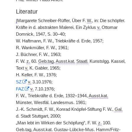
Literatur
|
Margarete Schreiber-Rüffer, Über F.
W.
, in: Die schöpfer.
Kräfte in d. abstrakten Malerei, Ein Zyklus
v.
Ottomar
Domnick, 1947, S. 30–40;
W. Haftmann, F. W., Triebkräfte d. Erde, 1957;
R. Wankmüller, F. W., 1961;
J. Büchner, F. W., 1963;
F. W.
z.
60.
Geb.tag
,
Ausst.kat.
Staatl.
Kunstslgg. Kassel,
Text
v.
K. Gabler, 1965;
H. Keller, F. W., 1976;
SZ
v.
3.10.1976;
FAZ
v.
7.10.1976;
F. W., Triebkräfte d. Erde, 1932–1944,
Ausst.kat.
Münster, Westfäl. Landesmus. 1981;
J.-K. Schmidt, F. W., Konrad Knöpfel-Stiftung F. W.,
Gal.
d. Stadt Stuttgart, 2000;
„Man lebt im Wirken der Schöpfung“, F. W.
z.
100.
Geb.tag
,
Ausst.kat.
Gustav-Lübcke-
Mus.
Hamm/Fritz-