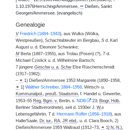
1.10.1976Herrsching/Ammersee,
⚰
Dießen, Sankt
Georgen/Ammersee. (evangelisch)
Genealogie
V
Friedrich (1884–1943
), aus Wulka (Wólka,
Westpreußen), Schachtabteufer im Bergbau,
S
d. Karl
August u. d. Eleonore Schwanke;
M
Berta (1887–1955), aus Trolau (Posen) (?),
T
d.
Michael Czislick u. d. Wilhelmine Bartsch;
7 jüngere
Geschw
u. a.
Schw
Else Rüschenschmidt
(1917–1982);
–
⚭
1) Dießen/Ammersee 1953 Margarete (1890–1958,
⚭
1]
Walther Schreiber, 1884–1958,
Wirtsch- u.
Kommunalpol.
,
preuß.
Staatsmin.
f. Handel u. Gewerbe,
1953–55
Reg.
Bgm.
v.
Berlin, s.
NDB
23;
Biogr. Hdb.
Berliner Stadtverordnete), seit d. 1930er J.
W.
s
Lebensgefährtin,
T
d.
Hermann Rüffer (1856–1918
), aus
Halle/Saale,
Dr. iur.
,
RA
,
JR
ebd.
, u. d. Clara Booch, 2)
Dießen/Ammersee 1959 Waltraud (1912–73,
⚭
1]
N. N.
),