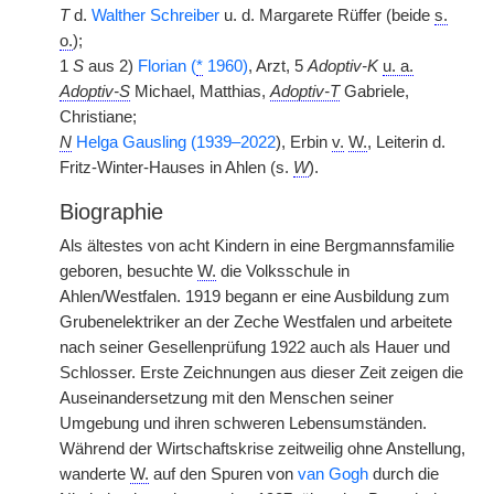
T
d.
Walther Schreiber
u. d. Margarete Rüffer (beide
s.
o.
);
1
S
aus 2)
Florian (
*
1960)
, Arzt, 5
Adoptiv-K
u. a.
Adoptiv-S
Michael, Matthias,
Adoptiv-T
Gabriele,
Christiane;
N
Helga Gausling (1939–2022
), Erbin
v.
W.
, Leiterin d.
Fritz-Winter-Hauses in Ahlen (s.
W
).
Biographie
Als ältestes von acht Kindern in eine Bergmannsfamilie
geboren, besuchte
W.
die Volksschule in
Ahlen/Westfalen. 1919 begann er eine Ausbildung zum
Grubenelektriker an der Zeche Westfalen und arbeitete
nach seiner Gesellenprüfung 1922 auch als Hauer und
Schlosser. Erste Zeichnungen aus dieser Zeit zeigen die
Auseinandersetzung mit den Menschen seiner
Umgebung und ihren schweren Lebensumständen.
Während der Wirtschaftskrise zeitweilig ohne Anstellung,
wanderte
W.
auf den Spuren von
van Gogh
durch die