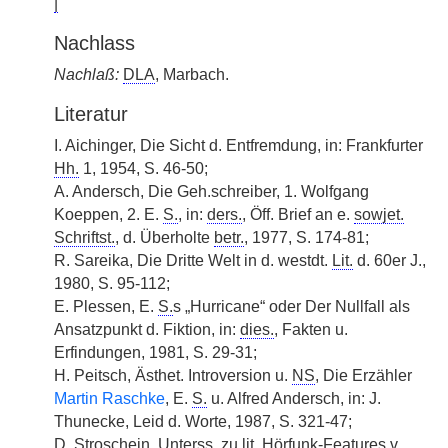
|
Nachlass
Nachlaß:
DLA
, Marbach.
Literatur
I. Aichinger, Die Sicht d. Entfremdung, in: Frankfurter
Hh.
1, 1954, S. 46-50;
A. Andersch, Die Geh.schreiber, 1. Wolfgang
Koeppen, 2. E.
S.
, in:
ders.
, Öff. Brief an e.
sowjet.
Schriftst.
, d. Überholte
betr.
, 1977, S. 174-81;
R. Sareika, Die Dritte Welt in d. westdt.
Lit.
d. 60er J.,
1980, S. 95-112;
E. Plessen, E.
S.
s „Hurricane“ oder Der Nullfall als
Ansatzpunkt d. Fiktion, in:
dies.
, Fakten u.
Erfindungen, 1981, S. 29-31;
H. Peitsch, Ästhet. Introversion u.
NS
, Die Erzähler
Martin Raschke
, E.
S.
u. Alfred Andersch, in: J.
Thunecke, Leid d. Worte, 1987, S. 321-47;
D. Stroschein,
Unterss.
zu
lit.
Hörfunk-Features
v.