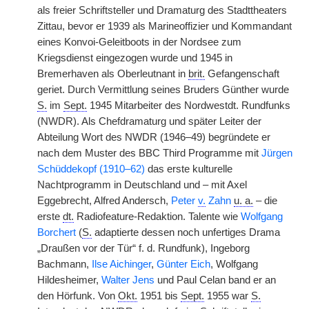
als freier Schriftsteller und Dramaturg des Stadttheaters
Zittau, bevor er 1939 als Marineoffizier und Kommandant
eines Konvoi-Geleitboots in der Nordsee zum
Kriegsdienst eingezogen wurde und 1945 in
Bremerhaven als Oberleutnant in
brit.
Gefangenschaft
geriet. Durch Vermittlung seines Bruders Günther wurde
S.
im
Sept.
1945 Mitarbeiter des Nordwestdt. Rundfunks
(NWDR). Als Chefdramaturg und später Leiter der
Abteilung Wort des NWDR (1946–49) begründete er
nach dem Muster des BBC Third Programme mit
Jürgen
Schüddekopf (1910–62)
das erste kulturelle
Nachtprogramm in Deutschland und – mit Axel
Eggebrecht, Alfred Andersch,
Peter
v.
Zahn
u. a.
– die
erste
dt.
Radiofeature-Redaktion. Talente wie
Wolfgang
Borchert
(
S.
adaptierte dessen noch unfertiges Drama
„Draußen vor der Tür“ f. d. Rundfunk), Ingeborg
Bachmann,
Ilse Aichinger
,
Günter Eich
, Wolfgang
Hildesheimer,
Walter Jens
und Paul Celan band er an
den Hörfunk. Von
Okt.
1951 bis
Sept.
1955 war
S.