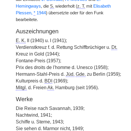
Hemingways
, die
S.
wiederholt (
z. T.
mit
Elisabeth
Plessen,
*
1944
) übersetzte oder für den Funk
bearbeitete.
Auszeichnungen
E. K.
II (1940) u. I (1941);
Verdienstkreuz f. d. Rettung Schiffbrüchiger u.
Dt.
Kreuz in Gold (1944);
Fontane-Preis (1957);
Prix des droits de l'homme d. Unesco (1958);
Hermann-Stahl-Preis d.
Jüd.
Gde.
zu Berlin (1959);
Kulturpreis d.
BDI
(1969);
Mitgl.
d. Freien
Ak.
Hamburg (seit 1956).
Werke
Die Reise nach Savannah, 1939;
Nachtwind, 1941;
Schiffe u. Sterne, 1943;
Sie sehen d. Marmor nicht, 1949;