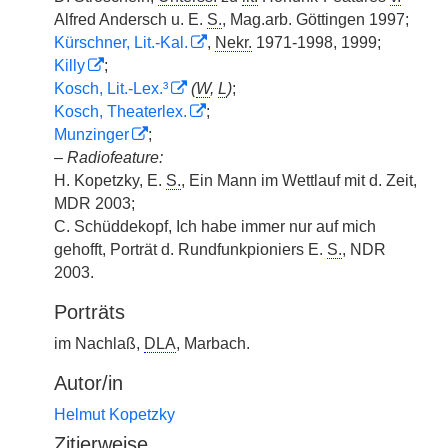
Alfred Andersch u. E.
S.
, Mag.arb. Göttingen 1997;
Kürschner, Lit.-Kal.
,
Nekr.
1971-1998, 1999;
Killy
;
Kosch, Lit.-Lex.³
(
W
,
L
)
;
Kosch, Theaterlex.
;
Munzinger
;
–
Radiofeature:
H. Kopetzky, E.
S.
, Ein Mann im Wettlauf mit d. Zeit,
MDR 2003;
C. Schüddekopf, Ich habe immer nur auf mich
gehofft, Porträt d. Rundfunkpioniers E.
S.
, NDR
2003.
Porträts
im Nachlaß,
DLA
, Marbach.
Autor/in
Helmut Kopetzky
Zitierweise