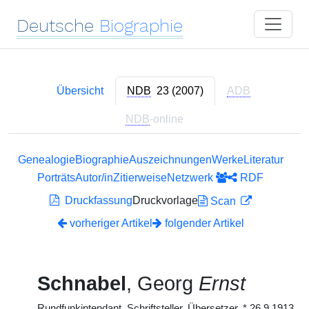
Deutsche
Biographie
Übersicht
NDB
23 (2007)
ADB
NDB
-online
Genealogie
Biographie
Auszeichnungen
Werke
Literatur
Porträts
Autor/in
Zitierweise
Netzwerk
RDF
Druckfassung
Druckvorlage
Scan
vorheriger Artikel
folgender Artikel
Schnabel
, Georg
Ernst
Rundfunkintendant, Schriftsteller, Übersetzer,
*
26.9.1913