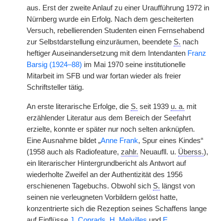
aus. Erst der zweite Anlauf zu einer Uraufführung 1972 in
Nürnberg wurde ein Erfolg. Nach dem gescheiterten
Versuch, rebellierenden Studenten einen Fernsehabend
zur Selbstdarstellung einzuräumen, beendete
S.
nach
heftiger Auseinandersetzung mit dem Intendanten
Franz
Barsig (1924–88)
im Mai 1970 seine institutionelle
Mitarbeit im SFB und war fortan wieder als freier
Schriftsteller tätig.
An erste literarische Erfolge, die
S.
seit 1939
u. a.
mit
erzählender Literatur aus dem Bereich der Seefahrt
erzielte, konnte er später nur noch selten anknüpfen.
Eine Ausnahme bildet „
Anne Frank
, Spur eines Kindes“
(1958 auch als Radiofeature,
zahlr.
Neuaufll. u.
Überss.
),
ein literarischer Hintergrundbericht als Antwort auf
wiederholte Zweifel an der Authentizität des 1956
erschienenen Tagebuchs. Obwohl sich
S.
längst von
seinen nie verleugneten Vorbildern gelöst hatte,
konzentrierte sich die Rezeption seines Schaffens lange
auf Einflüsse
J. Conrads
,
H. Melvilles
und
E.