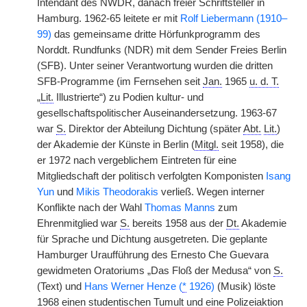
Intendant des NWDR, danach freier Schriftsteller in
Hamburg. 1962-65 leitete er mit
Rolf Liebermann (1910–
99)
das gemeinsame dritte Hörfunkprogramm des
Norddt. Rundfunks (NDR) mit dem Sender Freies Berlin
(SFB). Unter seiner Verantwortung wurden die dritten
SFB-Programme (im Fernsehen seit
Jan.
1965
u. d. T.
„
Lit.
Illustrierte“) zu Podien kultur- und
gesellschaftspolitischer Auseinandersetzung. 1963-67
war
S.
Direktor der Abteilung Dichtung (später
Abt.
Lit.
)
der Akademie der Künste in Berlin (
Mitgl.
seit 1958), die
er 1972 nach vergeblichem Eintreten für eine
Mitgliedschaft der politisch verfolgten Komponisten
Isang
Yun
und
Mikis Theodorakis
verließ. Wegen interner
Konflikte nach der Wahl
Thomas Manns
zum
Ehrenmitglied war
S.
bereits 1958 aus der
Dt.
Akademie
für Sprache und Dichtung ausgetreten. Die geplante
Hamburger Uraufführung des Ernesto Che Guevara
gewidmeten Oratoriums „Das Floß der Medusa“ von
S.
(Text) und
Hans Werner Henze (
*
1926)
(Musik) löste
1968 einen studentischen Tumult und eine Polizeiaktion