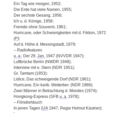
Ein Tag wie morgen, 1952;
Die Erde hat viele Namen, 1955;
Der sechste Gesang, 1956;
Ich u. d. Könige, 1958;
Fremde ohne Souvenir, 1961;
Hurricane, oder Schwierigkeiten mit d. Fiktion, 1972
(
P
)
;
Auf d. Höhe d. Messingstadt, 1979;
–
Radiofeatures
u. a.
: Der 29.
Jan.
1947 (NVVDR 1947);
Luftbrücke Berlin (NWDR 1948);
Interview mit e. Stern (NDR 1951);
Gr. Tamtam (1953);
Lidice, Das schweigende Dorf (NDR 1961);
Hurricane, Ein karib. Wetterber. (NDR 1966);
Zwei Männer in Betrachtung d. Mondes (1974);
Hongkong-Express (SFB
u. a.
1978);
–
Filmdrehbuch:
In jenen Tagen (
UA
1947, Regie Helmut Käutner);