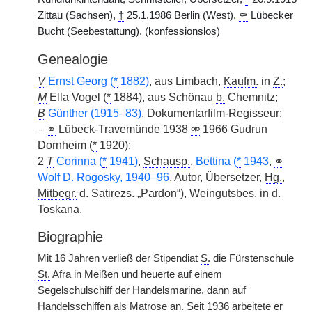
Zittau (Sachsen),
†
25.1.1986 Berlin (West),
⚰
Lübecker
Bucht (Seebestattung). (konfessionslos)
Genealogie
V
Ernst Georg (
*
1882)
, aus Limbach,
Kaufm.
in
Z.
;
M
Ella Vogel (
*
1884), aus Schönau
b.
Chemnitz;
B
Günther (1915–83)
, Dokumentarfilm-Regisseur;
–
⚭
Lübeck-Travemünde 1938
⚮
1966 Gudrun
Dornheim (
*
1920);
2
T
Corinna (
*
1941)
,
Schausp.
,
Bettina (
*
1943
,
⚭
Wolf D. Rogosky, 1940–96
, Autor, Übersetzer,
Hg.
,
Mitbegr.
d. Satirezs. „Pardon“), Weingutsbes. in d.
Toskana.
Biographie
Mit 16 Jahren verließ der Stipendiat
S.
die Fürstenschule
St.
Afra in Meißen und heuerte auf einem
Segelschulschiff der Handelsmarine, dann auf
Handelsschiffen als Matrose an. Seit 1936 arbeitete er