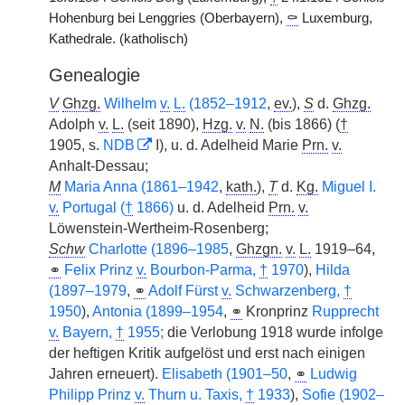
Hohenburg bei Lenggries (Oberbayern),
⚰
Luxemburg,
Kathedrale. (katholisch)
Genealogie
V
Ghzg.
Wilhelm
v.
L.
(1852–1912
,
ev.
),
S
d.
Ghzg.
Adolph
v.
L.
(seit 1890),
Hzg.
v.
N.
(bis 1866) (
†
1905, s.
NDB
I), u. d. Adelheid Marie
Prn.
v.
Anhalt-Dessau;
M
Maria Anna (1861–1942
,
kath.
),
T
d.
Kg.
Miguel I.
v.
Portugal (
†
1866)
u. d. Adelheid
Prn.
v.
Löwenstein-Wertheim-Rosenberg;
Schw
Charlotte (1896–1985
,
Ghzgn.
v.
L.
1919–64,
⚭
Felix Prinz
v.
Bourbon-Parma,
†
1970
),
Hilda
(1897–1979
,
⚭
Adolf Fürst
v.
Schwarzenberg,
†
1950
),
Antonia (1899–1954
,
⚭
Kronprinz
Rupprecht
v.
Bayern,
†
1955;
die Verlobung 1918 wurde infolge
der heftigen Kritik aufgelöst und erst nach einigen
Jahren erneuert).
Elisabeth (1901–50
,
⚭
Ludwig
Philipp Prinz
v.
Thurn u. Taxis,
†
1933
),
Sofie (1902–