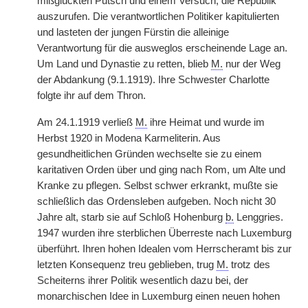
mißglückten Putsch und einem Versuch, die Republik
auszurufen. Die verantwortlichen Politiker kapitulierten
und lasteten der jungen Fürstin die alleinige
Verantwortung für die ausweglos erscheinende Lage an.
Um Land und Dynastie zu retten, blieb
M.
nur der Weg
der Abdankung (9.1.1919). Ihre Schwester Charlotte
folgte ihr auf dem Thron.
Am 24.1.1919 verließ
M.
ihre Heimat und wurde im
Herbst 1920 in Modena Karmeliterin. Aus
gesundheitlichen Gründen wechselte sie zu einem
karitativen Orden über und ging nach Rom, um Alte und
Kranke zu pflegen. Selbst schwer erkrankt, mußte sie
schließlich das Ordensleben aufgeben. Noch nicht 30
Jahre alt, starb sie auf Schloß Hohenburg
b.
Lenggries.
1947 wurden ihre sterblichen Überreste nach Luxemburg
überführt. Ihren hohen Idealen vom Herrscheramt bis zur
letzten Konsequenz treu geblieben, trug
M.
trotz des
Scheiterns ihrer Politik wesentlich dazu bei, der
monarchischen Idee in Luxemburg einen neuen hohen