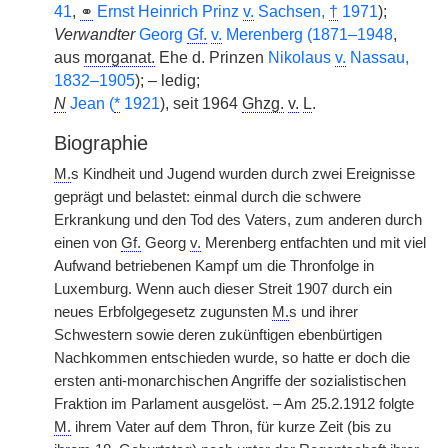
41
,
⚭
Ernst Heinrich Prinz
v.
Sachsen,
†
1971
);
Verwandter
Georg
Gf.
v.
Merenberg (1871–1948
,
aus
morganat.
Ehe d. Prinzen
Nikolaus
v.
Nassau,
1832–1905
); – ledig;
N
Jean (
*
1921
), seit 1964
Ghzg.
v.
L
.
Biographie
M.
s Kindheit und Jugend wurden durch zwei Ereignisse
geprägt und belastet: einmal durch die schwere
Erkrankung und den Tod des Vaters, zum anderen durch
einen von
Gf.
Georg
v.
Merenberg entfachten und mit viel
Aufwand betriebenen Kampf um die Thronfolge in
Luxemburg. Wenn auch dieser Streit 1907 durch ein
neues Erbfolgegesetz zugunsten
M.
s und ihrer
Schwestern sowie deren zukünftigen ebenbürtigen
Nachkommen entschieden wurde, so hatte er doch die
ersten anti-monarchischen Angriffe der sozialistischen
Fraktion im Parlament ausgelöst. – Am 25.2.1912 folgte
M.
ihrem Vater auf dem Thron, für kurze Zeit (bis zu