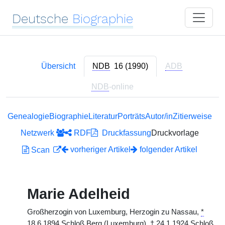
Deutsche
Biographie
Übersicht
NDB
16 (1990)
ADB
NDB
-online
Genealogie
Biographie
Literatur
Porträts
Autor/in
Zitierweise
Netzwerk
RDF
Druckfassung
Druckvorlage
vorheriger Artikel
folgender Artikel
Scan
Marie Adelheid
Großherzogin von Luxemburg, Herzogin zu Nassau,
*
18.6.1894 Schloß Berg (Luxemburg),
†
24.1.1924 Schloß