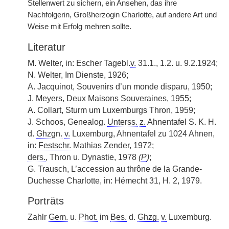
Stellenwert zu sichern, ein Ansehen, das ihre
Nachfolgerin, Großherzogin Charlotte, auf andere Art und
Weise mit Erfolg mehren sollte.
Literatur
M. Welter, in: Escher Tagebl.
v.
31.1., 1.2. u. 9.2.1924;
N. Welter, Im Dienste, 1926;
A. Jacquinot, Souvenirs d’un monde disparu, 1950;
J. Meyers, Deux Maisons Souveraines, 1955;
A. Collart, Sturm um Luxemburgs Thron, 1959;
J. Schoos, Genealog.
Unterss.
z.
Ahnentafel S. K. H.
d.
Ghzgn.
v.
Luxemburg, Ahnentafel zu 1024 Ahnen,
in:
Festschr.
Mathias Zender, 1972;
ders.
, Thron u. Dynastie, 1978
(
P
)
;
G. Trausch, L’accession au thrône de la Grande-
Duchesse Charlotte, in: Hémecht 31, H. 2, 1979.
Porträts
Zahlr
Gem.
u.
Phot.
im
Bes.
d.
Ghzg.
v.
Luxemburg.