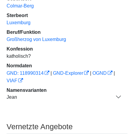
Colmar-Berg
Sterbeort
Luxemburg
Beruf/Funktion
Großherzog von Luxemburg
Konfession
katholisch?
Normdaten
GND: 118990314
|
GND-Explorer
|
OGND
|
VIAF
Namensvarianten
Jean
Vernetzte Angebote