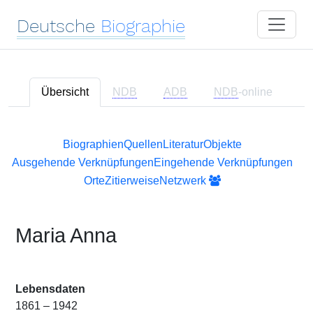
Deutsche
Biographie
Übersicht
NDB
ADB
NDB
-online
Biographien
Quellen
Literatur
Objekte
Ausgehende Verknüpfungen
Eingehende Verknüpfungen
Orte
Zitierweise
Netzwerk
Maria Anna
Lebensdaten
1861 – 1942