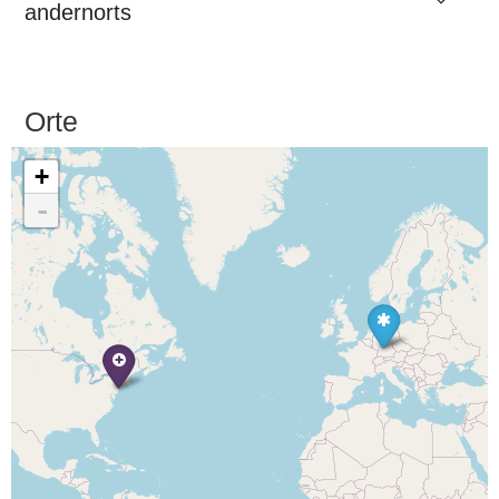
andernorts
Orte
+
-