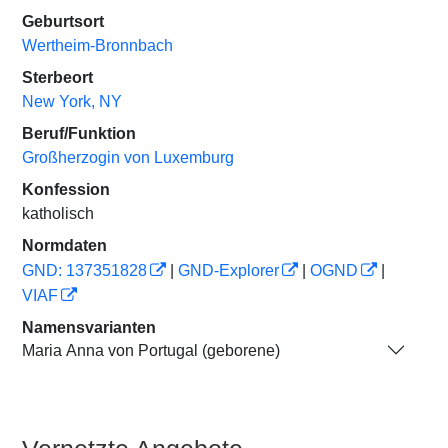
Geburtsort
Wertheim-Bronnbach
Sterbeort
New York, NY
Beruf/Funktion
Großherzogin von Luxemburg
Konfession
katholisch
Normdaten
GND: 137351828
|
GND-Explorer
|
OGND
|
VIAF
Namensvarianten
Maria Anna von Portugal (geborene)