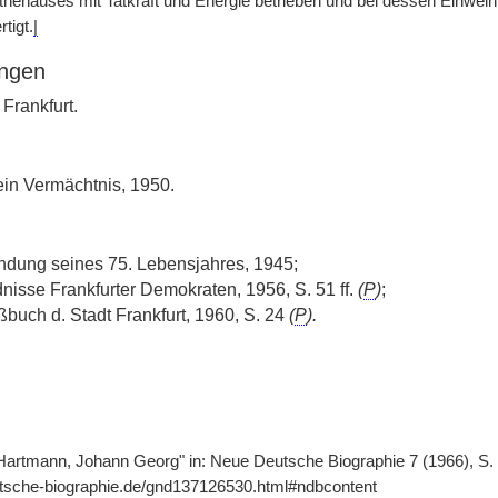
thehauses mit Tatkraft und Energie betrieben und bei dessen Einweih
tigt.
|
ngen
Frankfurt.
 ein Vermächtnis, 1950.
ndung seines 75. Lebensjahres, 1945;
dnisse Frankfurter Demokraten, 1956, S. 51 ff.
(
P
)
;
ßbuch d. Stadt Frankfurt, 1960, S. 24
(
P
).
"Hartmann, Johann Georg" in: Neue Deutsche Biographie 7 (1966), S.
utsche-biographie.de/gnd137126530.html#ndbcontent