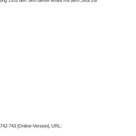
ung 1951 den Sinn dieser Arbeit mit dem „Mut zur
 742-743 [Online-Version]; URL: