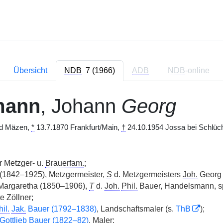
Übersicht
NDB
7 (1966)
ADB
NDB
-online
mann
, Johann
Georg
nd Mäzen,
*
13.7.1870 Frankfurt/Main,
†
24.10.1954 Jossa bei Schlüch
r Metzger- u.
Brauerfam.
;
 (1842–1925), Metzgermeister,
S
d. Metzgermeisters
Joh.
Georg 
argaretha (1850–1906),
T
d.
Joh.
Phil.
Bauer, Handelsmann, sp
 Zöllner;
il.
Jak.
Bauer (1792–1838)
, Landschaftsmaler (s.
ThB
);
Gottlieb Bauer (1822–82)
, Maler;