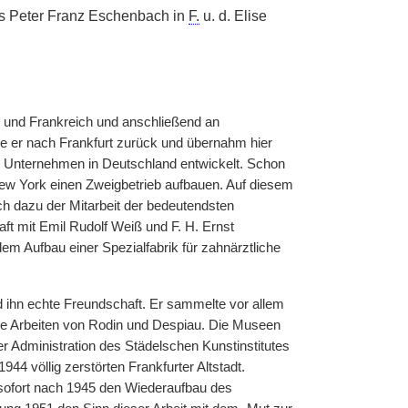
rs Peter Franz Eschenbach in
F.
u. d. Elise
d und Frankreich und anschließend an
te er nach Frankfurt zurück und übernahm hier
en Unternehmen in Deutschland entwickelt. Schon
n New York einen Zweigbetrieb aufbauen. Auf diesem
ch dazu der Mitarbeit der bedeutendsten
aft mit Emil Rudolf Weiß und F. H. Ernst
em Aufbau einer Spezialfabrik für zahnärztliche
 ihn echte Freundschaft. Er sammelte vor allem
e Arbeiten von Rodin und Despiau. Die Museen
er Administration des Städelschen Kunstinstitutes
44 völlig zerstörten Frankfurter Altstadt.
 sofort nach 1945 den Wiederaufbau des