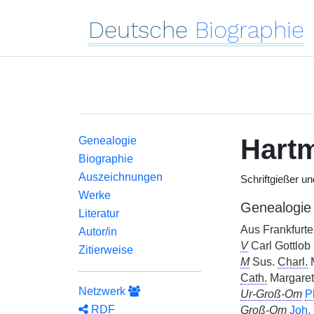
Deutsche
Biographie
Hart
Genealogie
Biographie
Auszeichnungen
Schriftgießer u
Werke
Genealogie
Literatur
Aus Frankfurte
Autor/in
V
Carl Gottlob
Zitierweise
M
Sus.
Charl.
M
Cath.
Margarete
Netzwerk
Ur-Groß-Om
Ph
RDF
Groß-Om
Joh.