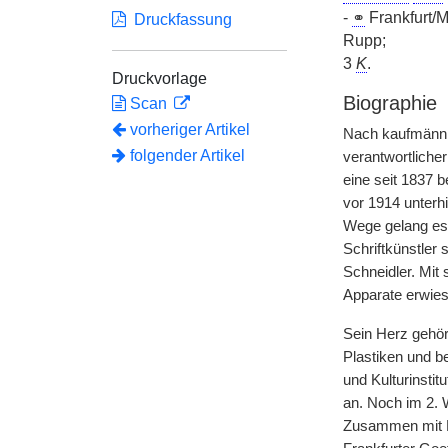
-
⚭
Frankfurt/
Druckfassung
Rupp;
3
K
.
Druckvorlage
Biographie
Scan
vorheriger Artikel
Nach kaufmännis
folgender Artikel
verantwortliche
eine seit 1837 
vor 1914 unterhi
Wege gelang e
Schriftkünstler 
Schneidler. Mit
Apparate erwie
Sein Herz gehör
Plastiken und 
und Kulturinstit
an. Noch im 2. W
Zusammen mit E