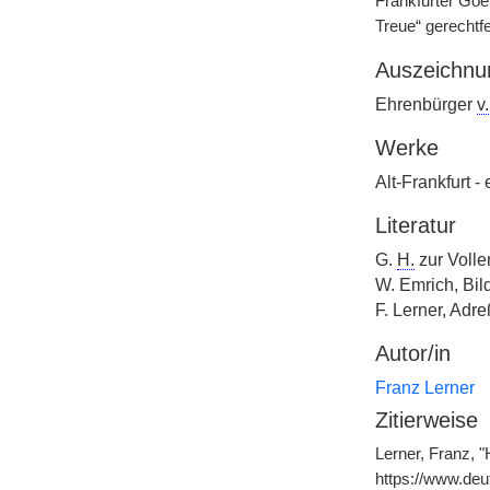
Frankfurter Goe
Treue“ gerechtfer
Auszeichnu
Ehrenbürger
v.
Werke
Alt-Frankfurt -
Literatur
G.
H.
zur Volle
W. Emrich, Bil
F. Lerner, Adre
Autor/in
Franz Lerner
Zitierweise
Lerner, Franz, 
https://www.de