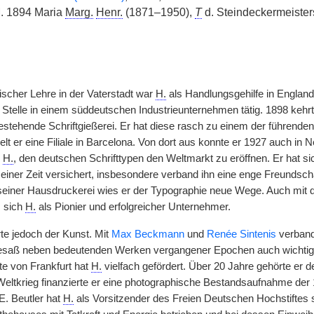
M. 1894 Maria
Marg.
Henr.
(1871–1950),
T
d. Steindeckermeiste
cher Lehre in der Vaterstadt war
H.
als Handlungsgehilfe in Englan
r Stelle in einem süddeutschen Industrieunternehmen tätig. 1898 kehr
bestehende Schriftgießerei. Er hat diese rasch zu einem der führend
elt er eine Filiale in Barcelona. Von dort aus konnte er 1927 auch i
s
H.
, den deutschen Schrifttypen den Weltmarkt zu eröffnen. Er hat si
seiner Zeit versichert, insbesondere verband ihn eine enge Freundsch
 seiner Hausdruckerei wies er der Typographie neue Wege. Auch mit d
s sich
H.
als Pionier und erfolgreicher Unternehmer.
te jedoch der Kunst. Mit
Max Beckmann
und
Renée Sintenis
verband
besaß neben bedeutenden Werken vergangener Epochen auch wichtig
ute von Frankfurt hat
H.
vielfach gefördert. Über 20 Jahre gehörte er d
eltkrieg finanzierte er eine photographische Bestandsaufnahme der 19
. Beutler hat
H.
als Vorsitzender des Freien Deutschen Hochstiftes