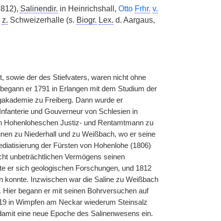
812),
Salinendir.
in Heinrichshall,
Otto
Frhr.
v.
e
z.
Schweizerhalle (s.
Biogr.
Lex.
d. Aargaus,
, sowie der des Stiefvaters, waren nicht ohne
 begann er 1791 in Erlangen mit dem Studium der
gakademie zu Freiberg. Dann wurde er
Infanterie und Gouverneur von Schlesien in
lich Hohenloheschen Justiz- und Rentamtmann zu
inen zu Niederhall und zu Weißbach, wo er seine
ediatisierung der Fürsten von Hohenlohe (1806)
nicht unbeträchtlichen Vermögens seinen
ete er sich geologischen Forschungen, und 1812
n konnte. Inzwischen war die Saline zu Weißbach
e. Hier begann er mit seinen Bohrversuchen auf
r 1819 in Wimpfen am Neckar wiederum Steinsalz
te damit eine neue Epoche des Salinenwesens ein.