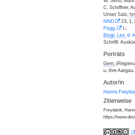
W. Serlo, Männ
C. Schiffner, A
Unser Salz,
hr
NND
23, 1, 
Pogg.
I.;
Biogr.
Lex.
d. 
Schriftl. Auskü
Porträts
Gem.
(Regieru
u. ihre Aargau
Autor/in
Hanns Freyda
Zitierweise
Freydank, Hanns
https://www.de