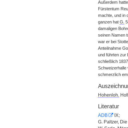
Außerdem hatte 
Fürstentum Reuß
machte, und in d
ganzen hat
G.
56
damaligen Bohre
seinen Namen tr
war er bei Stot
Anteilnahme Goe
und führten zur 
schließlich 183
Schweizerhalle v
schmerzlich em
Auszeichnu
Hohenloh.
Hofr
Literatur
ADB
IX;
G. Paltzer, Di