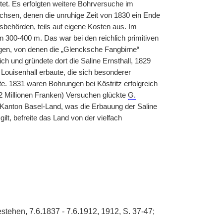
et. Es erfolgten weitere Bohrversuche im
chsen, denen die unruhige Zeit von 1830 ein Ende
esbehörden, teils auf eigene Kosten aus. Im
n 300-400 m. Das war bei den reichlich primitiven
gen, von denen die „Glencksche Fangbirne“
h und gründete dort die Saline Ernsthall, 1829
Louisenhall erbaute, die sich besonderer
e. 1831 waren Bohrungen bei Köstritz erfolgreich
 (2 Millionen Franken) Versuchen glückte
G.
 Kanton Basel-Land, was die Erbauung der Saline
lt, befreite das Land von der vielfach
estehen, 7.6.1837 - 7.6.1912, 1912, S. 37-47;