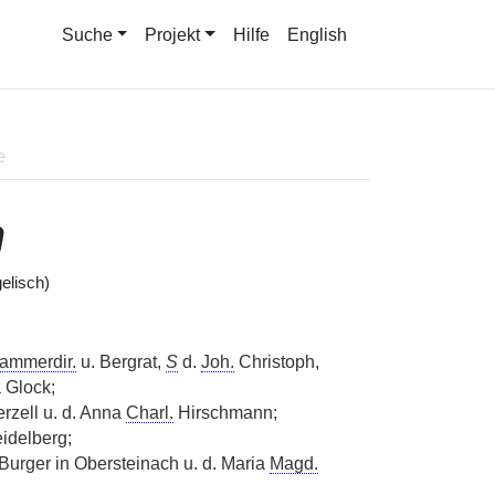
Suche
Projekt
Hilfe
English
e
h
elisch)
ammerdir.
u. Bergrat,
S
d.
Joh.
Christoph,
 Glock;
rzell u. d. Anna
Charl.
Hirschmann;
idelberg;
Burger in Obersteinach u. d. Maria
Magd.