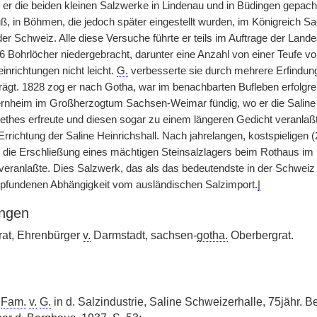
er die beiden kleinen Salzwerke in Lindenau und in Büdingen gepacht
, in Böhmen, die jedoch später eingestellt wurden, im Königreich Sa
er Schweiz. Alle diese Versuche führte er teils im Auftrage der Land
 Bohrlöcher niedergebracht, darunter eine Anzahl von einer Teufe vo
inrichtungen nicht leicht.
G.
verbesserte sie durch mehrere Erfindun
ägt. 1828 zog er nach Gotha, war im benachbarten Bufleben erfolgreic
ternheim im Großherzogtum Sachsen-Weimar fündig, wo er die Saline 
thes erfreute und diesen sogar zu einem längeren Gedicht veranlaßt
Errichtung der Saline Heinrichshall. Nach jahrelangen, kostspieligen
7 die Erschließung eines mächtigen Steinsalzlagers beim Rothaus im
eranlaßte. Dies Salzwerk, das als das bedeutendste in der Schweiz gi
pfundenen Abhängigkeit vom ausländischen Salzimport.
|
ngen
at, Ehrenbürger
v.
Darmstadt, sachsen-
gotha.
Oberbergrat.
e
Fam.
v.
G.
in d. Salzindustrie, Saline Schweizerhalle, 75jähr. B