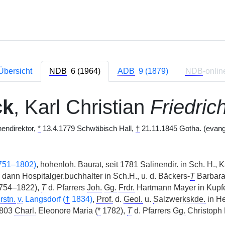
Übersicht
NDB
6 (1964)
ADB
9 (1879)
NDB
-onlin
ck
, Karl Christian
Friedric
endirektor,
*
13.4.1779 Schwäbisch Hall,
†
21.11.1845 Gotha. (evang
751–1802)
, hohenloh. Baurat, seit 1781
Salinendir.
in Sch. H.,
K
 dann Hospitalger.buchhalter in Sch.H., u. d. Bäckers-
T
Barbara
1754–1822),
T
d. Pfarrers
Joh.
Gg.
Frdr.
Hartmann Mayer in Kupfe
rstn.
v.
Langsdorf (
†
1834)
,
Prof.
d.
Geol.
u.
Salzwerkskde.
in He
1803
Charl.
Eleonore Maria (
*
1782),
T
d. Pfarrers
Gg.
Christoph 