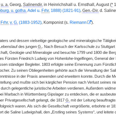
,
u. a.
Georg,
Salinendir.
in Heinrichshall u. Ernsthall, August (
*
1
burg. u. gotha.
Adel u.
Frhr.
1888) (1821-91)
,
Gen.-Dir.
d. Salin
n
Frhr.
v.
G.
(1883-1952)
, Komponist (s.
Riemann
).
ters und dessen vielseitige geologische und mineralogische Tätigkeit
 Lebenslauf des jungen
G.
. Nach Besuch der Karlsschule zu Stuttgart
aft, Geologie und Mineralogie und besuchte 1799 und 1800 die Ber
des Fürsten Friedrich Ludwig von Hohenlohe-Ingelfingen, General der 
ssen ständiger Begleiter. 1803 erfolgte seine Ernennung zum Fürst
ocher. Zu seinen Obliegenheiten gehörte auch die Verwaltung der Sal
enntnisse in der Praxis anwenden und erweitern konnte. Durch die M
 Stellung und mußte sich bei kärglicher Pension nach Verlust seines 
 durch gelegentliche juristische Arbeiten verdienen. Außerdem widm
bei Marbach in Württemberg Gipslager zu entdecken, die er ausbeute
ner Privatgesellschaft gelangt, die 1817
G.
mit der Leitung beauftragt
erfolgreich waren. Als sich die Gesellschaft vergrößerte, erbohrte e
ort die Saline Ludwigshall, den „Erstling seines Systems“, und leite