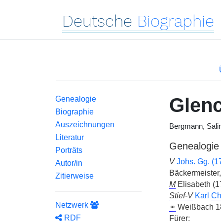
Deutsche
Biographie
Glen
Genealogie
Biographie
Auszeichnungen
Bergmann, Salin
Literatur
Genealogie
Porträts
V
Johs.
Gg.
(1
Autor/in
Bäckermeister,
Zitierweise
M
Elisabeth (
Stief-V
Karl
Ch
Netzwerk
⚭
Weißbach 
RDF
Fürer;