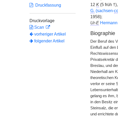
12
K
(5 früh †)
Druckfassung
G.
(sachsen-
co
1958);
Druckvorlage
Ur-E
Herman
Scan
Biographie
vorheriger Artikel
folgender Artikel
Der Beruf des Va
Einfluß auf den
Rechtswissensch
Privatsekretär 
Breslau, und de
Niederhall am K
theoretischen K
verlor er seine
Lebensunterhalt
gelang es ihm, 
in den Besitz ei
Steinsalz, die 
und errichtete d