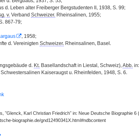
er d. Bergbaus, 1937, S. 53;
us d. Leben alter Freiberger Bergstudenten II, 1938, S. 99;
sg.
v.
Verband
Schweizer.
Rheinsalinen, 1955;
S. 867-79;
Aargaus
, 1958;
nfte d. Vereinigten
Schweizer.
Rheinsalinen, Basel.
ngsgebäude d.
Kt.
Basellandschaft in Liestal, Schweiz),
Abb.
in
. Schwestersalinen Kaiseraugst u. Rheinfelden, 1948, S. 6.
nk
, "Glenck, Karl Christian Friedrich" in: Neue Deutsche Biographie 6 
utsche-biographie.de/gnd12490341X.html#ndbcontent