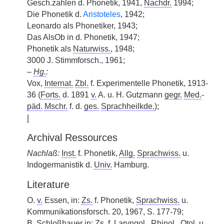
Gesch.zahlen d. Phonetik, 1941,
Nachdr.
1994;
Die Phonetik d.
Aristoteles
, 1942;
Leonardo als Phonetiker, 1943;
Das AlsOb in d. Phonetik, 1947;
Phonetik als
Naturwiss.
, 1948;
3000 J. Stimmforsch., 1961;
–
Hg.
:
Vox,
Internat.
Zbl.
f. Experimentelle Phonetik, 1913-
36 (
Forts.
d. 1891
v.
A. u. H. Gutzmann
gegr.
Med.
-
päd.
Mschr.
f. d.
ges.
Sprachheilkde.
);
|
Archival Ressources
Nachlaß:
Inst.
f. Phonetik,
Allg.
Sprachwiss.
u.
Indogermanistik d.
Univ.
Hamburg.
Literature
O.
v.
Essen, in:
Zs.
f. Phonetik,
Sprachwiss.
u.
Kommunikationsforsch. 20, 1967, S. 177-79;
B. Schloßhauer in:
Zs.
f.
Laryngol.
,
Rhinol.
,
Otol.
u.