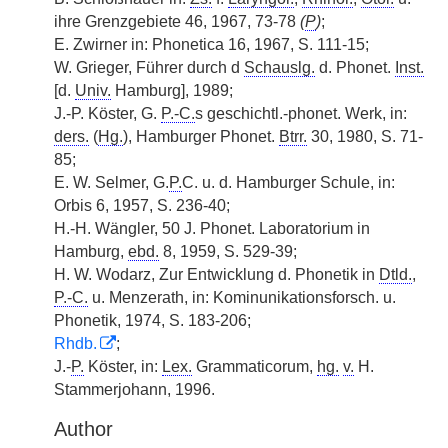
ihre Grenzgebiete 46, 1967, 73-78
(
P
)
;
E. Zwirner in: Phonetica 16, 1967, S. 111-15;
W. Grieger, Führer durch d
Schauslg.
d. Phonet.
Inst.
[d.
Univ.
Hamburg], 1989;
J.-P. Köster, G.
P.-C.
s geschichtl.-phonet. Werk, in:
ders.
(
Hg.
), Hamburger Phonet.
Btrr.
30, 1980, S. 71-
85;
E. W. Selmer, G.
P.
C. u. d. Hamburger Schule, in:
Orbis 6, 1957, S. 236-40;
H.-H. Wängler, 50 J. Phonet. Laboratorium in
Hamburg,
ebd.
8, 1959, S. 529-39;
H. W. Wodarz, Zur Entwicklung d. Phonetik in
Dtld.
,
P.-C.
u. Menzerath, in: Kominunikationsforsch. u.
Phonetik, 1974, S. 183-206;
Rhdb.
;
J.-
P.
Köster, in:
Lex.
Grammaticorum,
hg.
v.
H.
Stammerjohann, 1996.
Author