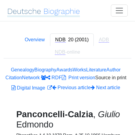
Deutsche
Biographie
Overview
NDB
20 (2001)
ADB
NDB
-online
Genealogy
Biography
Awards
Works
Literature
Author
Citation
Network
RDF
Print version
Source in print
Previous article
Next article
Digital Image
Panconcelli-Calzia
,
Giulio
Edmondo