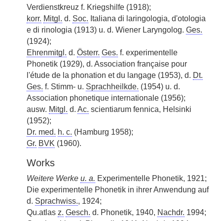
Verdienstkreuz f. Kriegshilfe (1918);
korr.
Mitgl.
d.
Soc.
Italiana di laringologia, d'otologia
e di rinologia (1913) u. d. Wiener Laryngolog.
Ges.
(1924);
Ehrenmitgl.
d.
Österr.
Ges.
f. experimentelle
Phonetik (1929), d. Association française pour
l'étude de la phonation et du langage (1953), d.
Dt.
Ges.
f. Stimm- u.
Sprachheilkde.
(1954) u. d.
Association phonetique internationale (1956);
ausw.
Mitgl.
d.
Ac.
scientiarum fennica, Helsinki
(1952);
Dr. med.
h. c.
(Hamburg 1958);
Gr.
BVK
(1960).
Works
Weitere Werke
u. a.
Experimentelle Phonetik, 1921;
Die experimentelle Phonetik in ihrer Anwendung auf
d.
Sprachwiss.
, 1924;
Qu.atlas
z.
Gesch.
d. Phonetik, 1940,
Nachdr.
1994;