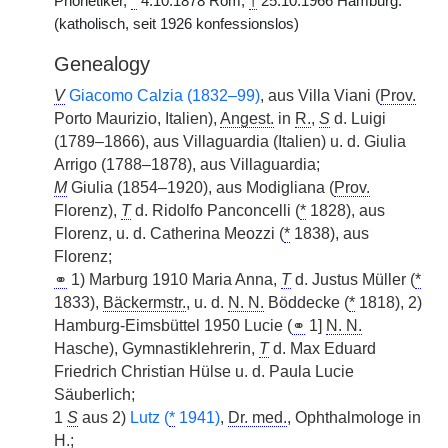
Phonetiker,
*
4.10.1878 Rom,
†
25.10.1966 Hamburg.
(katholisch, seit 1926 konfessionslos)
Genealogy
V
Giacomo Calzia (1832–99)
, aus Villa Viani (
Prov.
Porto Maurizio, Italien),
Angest.
in
R.
,
S
d. Luigi
(1789–1866), aus Villaguardia (Italien) u. d. Giulia
Arrigo (1788–1878), aus Villaguardia;
M
Giulia (1854–1920), aus Modigliana (
Prov.
Florenz),
T
d. Ridolfo Panconcelli (
*
1828), aus
Florenz, u. d. Catherina Meozzi (
*
1838), aus
Florenz;
⚭
1) Marburg 1910 Maria Anna,
T
d. Justus Müller (
*
1833),
Bäckermstr.
, u. d.
N. N.
Böddecke (
*
1818), 2)
Hamburg-Eimsbüttel 1950 Lucie (
⚭
1]
N. N.
Hasche), Gymnastiklehrerin,
T
d. Max Eduard
Friedrich Christian Hülse u. d. Paula Lucie
Säuberlich;
1
S
aus 2)
Lutz (
*
1941)
,
Dr. med.
, Ophthalmologe in
H.
;