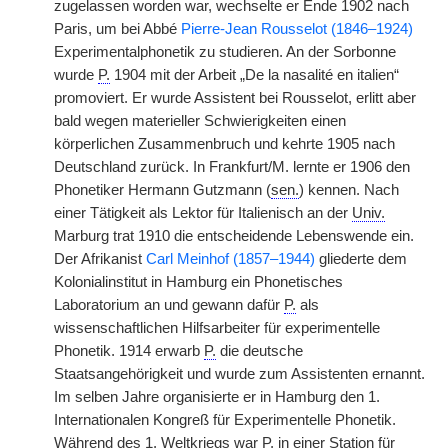
zugelassen worden war, wechselte er Ende 1902 nach
Paris, um bei Abbé
Pierre-Jean Rousselot (1846–1924)
Experimentalphonetik zu studieren. An der Sorbonne
wurde
P.
1904 mit der Arbeit „De la nasalité en italien“
promoviert. Er wurde Assistent bei Rousselot, erlitt aber
bald wegen materieller Schwierigkeiten einen
körperlichen Zusammenbruch und kehrte 1905 nach
Deutschland zurück. In Frankfurt/M. lernte er 1906 den
Phonetiker Hermann Gutzmann (
sen.
) kennen. Nach
einer Tätigkeit als Lektor für Italienisch an der
Univ.
Marburg trat 1910 die entscheidende Lebenswende ein.
Der Afrikanist
Carl Meinhof (1857–1944)
gliederte dem
Kolonialinstitut in Hamburg ein Phonetisches
Laboratorium an und gewann dafür
P.
als
wissenschaftlichen Hilfsarbeiter für experimentelle
Phonetik. 1914 erwarb
P.
die deutsche
Staatsangehörigkeit und wurde zum Assistenten ernannt.
Im selben Jahre organisierte er in Hamburg den 1.
Internationalen Kongreß für Experimentelle Phonetik.
Während des 1. Weltkriegs war
P.
in einer Station für