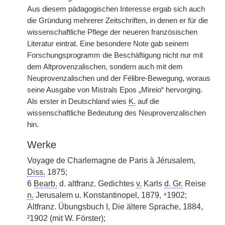
Aus diesem pädagogischen Interesse ergab sich auch
die Gründung mehrerer Zeitschriften, in denen er für die
wissenschaftliche Pflege der neueren französischen
Literatur eintrat. Eine besondere Note gab seinem
Forschungsprogramm die Beschäftigung nicht nur mit
dem Altprovenzalischen, sondern auch mit dem
Neuprovenzalischen und der Félibre-Bewegung, woraus
seine Ausgabe von Mistrals Epos „Mireio“ hervorging.
Als erster in Deutschland wies
K.
auf die
wissenschaftliche Bedeutung des Neuprovenzalischen
hin.
Werke
Voyage de Charlemagne de Paris à Jérusalem,
Diss.
1875;
6
Bearb.
d. altfranz. Gedichtes
v.
Karls
d. Gr.
Reise
n.
Jerusalem u. Konstantinopel, 1879, ⁴1902;
Altfranz. Übungsbuch I, Die ältere Sprache, 1884,
²1902 (mit W. Förster);