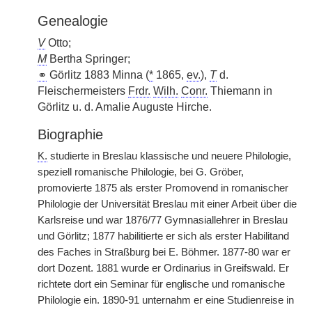
Genealogie
V
Otto;
M
Bertha Springer;
⚭
Görlitz 1883 Minna (
*
1865,
ev.
),
T
d.
Fleischermeisters
Frdr.
Wilh.
Conr.
Thiemann in
Görlitz u. d. Amalie Auguste Hirche.
Biographie
K.
studierte in Breslau klassische und neuere Philologie,
speziell romanische Philologie, bei G. Gröber,
promovierte 1875 als erster Promovend in romanischer
Philologie der Universität Breslau mit einer Arbeit über die
Karlsreise und war 1876/77 Gymnasiallehrer in Breslau
und Görlitz; 1877 habilitierte er sich als erster Habilitand
des Faches in Straßburg bei E. Böhmer. 1877-80 war er
dort Dozent. 1881 wurde er Ordinarius in Greifswald. Er
richtete dort ein Seminar für englische und romanische
Philologie ein. 1890-91 unternahm er eine Studienreise in