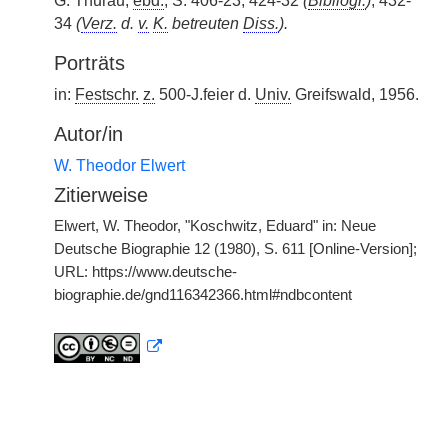
G. Thurau,
ebd.
, S. 406-23, 424-32
(
Bibliogr.
)
, 432-
34
(
Verz.
d.
v.
K.
betreuten
Diss.
).
Porträts
in:
Festschr.
z.
500-J.feier d.
Univ.
Greifswald, 1956.
Autor/in
W. Theodor Elwert
Zitierweise
Elwert, W. Theodor, "Koschwitz, Eduard" in: Neue
Deutsche Biographie 12 (1980), S. 611 [Online-Version];
URL: https://www.deutsche-
biographie.de/gnd116342366.html#ndbcontent