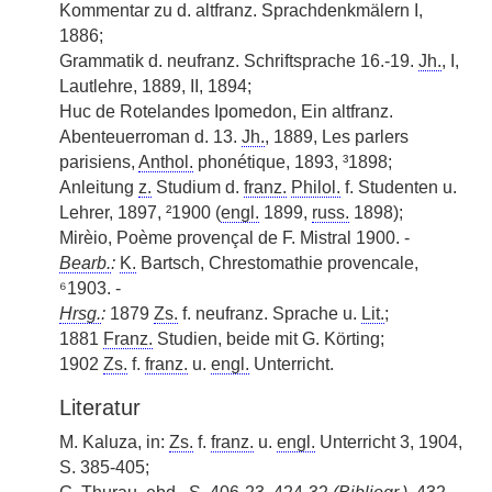
Kommentar zu d. altfranz. Sprachdenkmälern I,
1886;
Grammatik d. neufranz. Schriftsprache 16.-19.
Jh.
, I,
Lautlehre, 1889, II, 1894;
Huc de Rotelandes Ipomedon, Ein altfranz.
Abenteuerroman d. 13.
Jh.
, 1889, Les parlers
parisiens,
Anthol.
phonétique, 1893, ³1898;
Anleitung
z.
Studium d.
franz.
Philol.
f. Studenten u.
Lehrer, 1897, ²1900 (
engl.
1899,
russ.
1898);
Mirèio, Poème provençal de F. Mistral 1900. -
Bearb.
:
K.
Bartsch, Chrestomathie provencale,
⁶1903. -
Hrsg.
:
1879
Zs.
f. neufranz. Sprache u.
Lit.
;
1881
Franz.
Studien, beide mit G. Körting;
1902
Zs.
f.
franz.
u.
engl.
Unterricht.
Literatur
M. Kaluza, in:
Zs.
f.
franz.
u.
engl.
Unterricht 3, 1904,
S. 385-405;