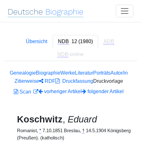
Deutsche
Biographie
Übersicht
NDB
12 (1980)
ADB
NDB
-online
Genealogie
Biographie
Werke
Literatur
Porträts
Autor/in
Zitierweise
RDF
Druckfassung
Druckvorlage
vorheriger Artikel
folgender Artikel
Scan
Koschwitz
,
Eduard
Romanist,
*
7.10.1851 Breslau,
†
14.5.1904 Königsberg
(Preußen). (katholisch)