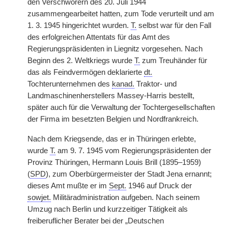
den Verschwörern des 20. Juli 1944
zusammengearbeitet hatten, zum Tode verurteilt und am
1. 3. 1945 hingerichtet wurden.
T.
selbst war für den Fall
des erfolgreichen Attentats für das Amt des
Regierungspräsidenten in Liegnitz vorgesehen. Nach
Beginn des 2. Weltkriegs wurde
T.
zum Treuhänder für
das als Feindvermögen deklarierte
dt.
Tochterunternehmen des
kanad.
Traktor- und
Landmaschinenherstellers Massey-Harris bestellt,
später auch für die Verwaltung der Tochtergesellschaften
der Firma im besetzten Belgien und Nordfrankreich.
Nach dem Kriegsende, das er in Thüringen erlebte,
wurde
T.
am 9. 7. 1945 vom Regierungspräsidenten der
Provinz Thüringen, Hermann Louis Brill (1895–1959)
(
SPD
), zum Oberbürgermeister der Stadt Jena ernannt;
dieses Amt mußte er im
Sept.
1946 auf Druck der
sowjet.
Militäradministration aufgeben. Nach seinem
Umzug nach Berlin und kurzzeitiger Tätigkeit als
freiberuflicher Berater bei der „Deutschen