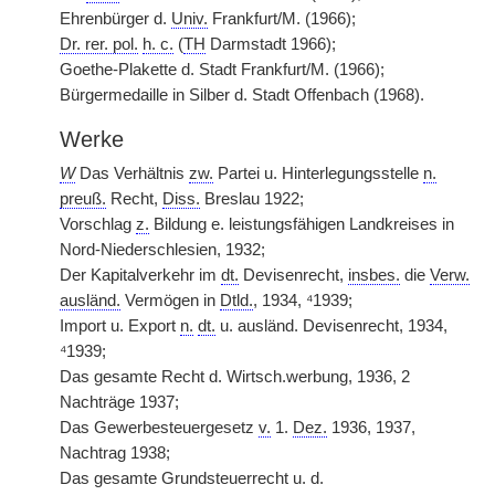
Ehrenbürger d.
Univ.
Frankfurt/M. (1966);
Dr. rer. pol.
h. c.
(
TH
Darmstadt 1966);
Goethe-Plakette d. Stadt Frankfurt/M. (1966);
Bürgermedaille in Silber d. Stadt Offenbach (1968).
Werke
W
Das Verhältnis
zw.
Partei u. Hinterlegungsstelle
n.
preuß.
Recht,
Diss.
Breslau 1922;
Vorschlag
z.
Bildung e. leistungsfähigen Landkreises in
Nord-Niederschlesien, 1932;
Der Kapitalverkehr im
dt.
Devisenrecht,
insbes.
die
Verw.
ausländ.
Vermögen in
Dtld.
, 1934, ⁴1939;
Import u. Export
n.
dt.
u. ausländ. Devisenrecht, 1934,
⁴1939;
Das gesamte Recht d. Wirtsch.werbung, 1936, 2
Nachträge 1937;
Das Gewerbesteuergesetz
v.
1.
Dez.
1936, 1937,
Nachtrag 1938;
Das gesamte Grundsteuerrecht u. d.