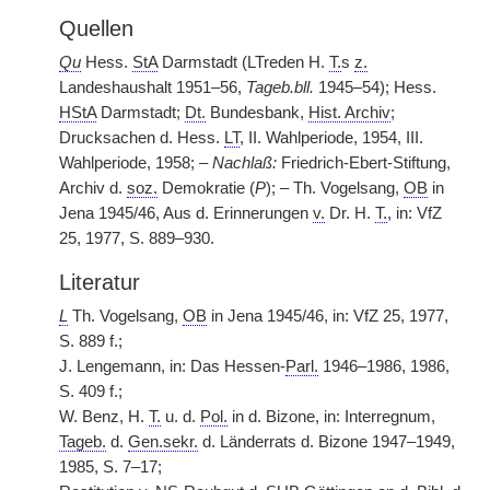
Quellen
Qu
Hess.
StA
Darmstadt (LTreden H.
T.
s
z.
Landeshaushalt 1951–56,
Tageb.bll.
1945–54); Hess.
HStA
Darmstadt;
Dt.
Bundesbank,
Hist. Archiv
;
Drucksachen d. Hess.
LT
, II. Wahlperiode, 1954, III.
Wahlperiode, 1958; –
Nachlaß:
Friedrich-Ebert-Stiftung,
Archiv d.
soz.
Demokratie (
P
);
–
Th. Vogelsang,
OB
in
Jena 1945/46, Aus d. Erinnerungen
v.
Dr. H.
T.
, in: VfZ
25, 1977, S. 889–930.
Literatur
L
Th. Vogelsang,
OB
in Jena 1945/46, in: VfZ 25, 1977,
S. 889 f.;
J. Lengemann, in: Das Hessen-
Parl.
1946–1986, 1986,
S. 409 f.;
W. Benz, H.
T.
u. d.
Pol.
in d. Bizone, in: Interregnum,
Tageb.
d.
Gen.sekr.
d. Länderrats d. Bizone 1947–1949,
1985, S. 7–17;