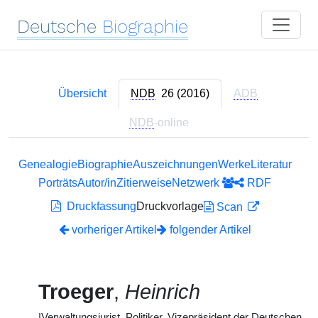
Deutsche
Biographie
Übersicht
NDB
26 (2016)
ADB
NDB
-online
Genealogie
Biographie
Auszeichnungen
Werke
Literatur
Porträts
Autor/in
Zitierweise
Netzwerk
RDF
Druckfassung
Druckvorlage
Scan
vorheriger Artikel
folgender Artikel
Troeger
,
Heinrich
|
Verwaltungsjurist, Politiker, Vizepräsident der Deutschen