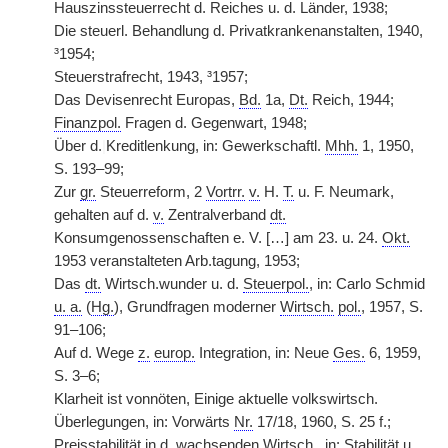
Hauszinssteuerrecht d. Reiches u. d. Länder, 1938;
Die steuerl. Behandlung d. Privatkrankenanstalten, 1940,
³1954;
Steuerstrafrecht, 1943, ³1957;
Das Devisenrecht Europas,
Bd.
1a,
Dt.
Reich, 1944;
Finanzpol.
Fragen d. Gegenwart, 1948;
Über d.
|
Kreditlenkung, in: Gewerkschaftl.
Mhh.
1, 1950,
S. 193–99;
Zur
gr.
Steuerreform, 2
Vortrr.
v.
H.
T.
u. F. Neumark,
gehalten auf d.
v.
Zentralverband
dt.
Konsumgenossenschaften e. V. […] am 23. u. 24.
Okt.
1953 veranstalteten Arb.tagung, 1953;
Das
dt.
Wirtsch.wunder u. d.
Steuerpol.
, in: Carlo Schmid
u. a.
(
Hg.
), Grundfragen moderner
Wirtsch.
pol.
, 1957, S.
91–106;
Auf d. Wege
z.
europ.
Integration, in: Neue
Ges.
6, 1959,
S. 3–6;
Klarheit ist vonnöten, Einige aktuelle volkswirtsch.
Überlegungen, in: Vorwärts
Nr.
17/18, 1960, S. 25 f.;
Preisstabilität in d. wachsenden
Wirtsch.
, in: Stabilität u.