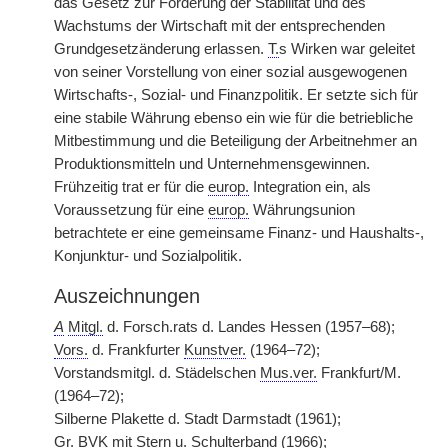
das Gesetz zur Förderung der Stabilität und des
Wachstums der Wirtschaft mit der entsprechenden
Grundgesetzänderung erlassen.
T.
s Wirken war geleitet
von seiner Vorstellung von einer sozial ausgewogenen
Wirtschafts-, Sozial- und Finanzpolitik. Er setzte sich für
eine stabile Währung ebenso ein wie für die betriebliche
Mitbestimmung und die Beteiligung der Arbeitnehmer an
Produktionsmitteln und Unternehmensgewinnen.
Frühzeitig trat er für die
europ.
Integration ein, als
Voraussetzung für eine
europ.
Währungsunion
betrachtete er eine gemeinsame Finanz- und Haushalts-,
Konjunktur- und Sozialpolitik.
Auszeichnungen
A
Mitgl.
d. Forsch.rats d. Landes Hessen (1957–68);
Vors.
d. Frankfurter
Kunstver.
(1964–72);
Vorstandsmitgl. d. Städelschen
Mus.ver.
Frankfurt/M.
(1964–72);
Silberne Plakette d. Stadt Darmstadt (1961);
Gr.
BVK
mit Stern u. Schulterband (1966);