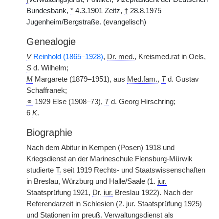
Bundesbank,
*
4.3.1901 Zeitz,
†
28.8.1975
Jugenheim/Bergstraße. (evangelisch)
Genealogie
V
Reinhold (1865–1928)
,
Dr. med.
, Kreismed.rat in Oels,
S
d. Wilhelm;
M
Margarete (1879–1951), aus
Med.fam.
,
T
d. Gustav
Schaffranek;
⚭
1929 Else (1908–73),
T
d. Georg Hirschring;
6
K
.
Biographie
Nach dem Abitur in Kempen (Posen) 1918 und
Kriegsdienst an der Marineschule Flensburg-Mürwik
studierte
T.
seit 1919 Rechts- und Staatswissenschaften
in Breslau, Würzburg und Halle/Saale (1.
jur.
Staatsprüfung 1921,
Dr. iur.
Breslau 1922). Nach der
Referendarzeit in Schlesien (2.
jur.
Staatsprüfung 1925)
und Stationen im
preuß.
Verwaltungsdienst als