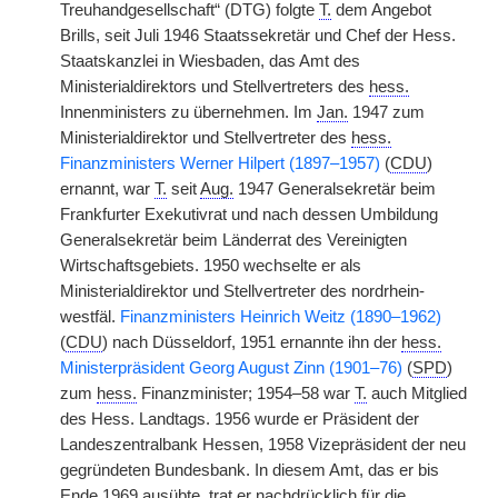
Treuhandgesellschaft“ (DTG) folgte
T.
dem Angebot
Brills, seit Juli 1946 Staatssekretär und Chef der Hess.
Staatskanzlei in Wiesbaden, das Amt des
Ministerialdirektors und Stellvertreters des
hess.
Innenministers zu übernehmen. Im
Jan.
1947 zum
Ministerialdirektor und Stellvertreter des
hess.
Finanzministers Werner Hilpert (1897–1957)
(
CDU
)
ernannt, war
T.
seit
Aug.
1947 Generalsekretär beim
Frankfurter Exekutivrat und nach dessen Umbildung
Generalsekretär beim Länderrat des Vereinigten
Wirtschaftsgebiets. 1950 wechselte er als
Ministerialdirektor und Stellvertreter des nordrhein-
westfäl.
Finanzministers Heinrich Weitz (1890–1962)
(
CDU
) nach Düsseldorf, 1951 ernannte ihn der
hess.
Ministerpräsident Georg August Zinn (1901–76)
(
SPD
)
zum
hess.
Finanzminister; 1954–58 war
T.
auch Mitglied
des Hess. Landtags. 1956 wurde er Präsident der
Landeszentralbank Hessen, 1958 Vizepräsident der neu
gegründeten Bundesbank. In diesem Amt, das er bis
Ende 1969 ausübte, trat er nachdrücklich für die