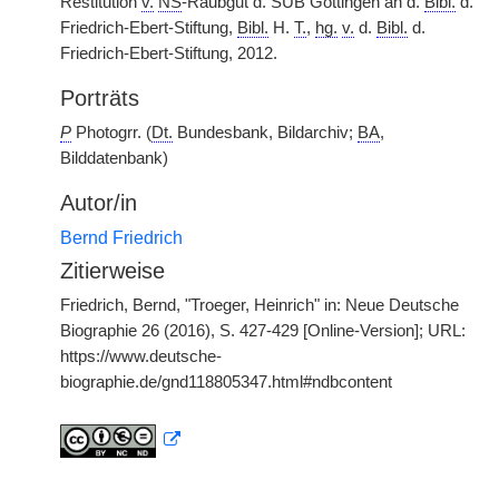
Restitution
v.
NS
-Raubgut d. SUB Göttingen an d.
Bibl.
d.
Friedrich-Ebert-Stiftung,
Bibl.
H.
T.
,
hg.
v.
d.
Bibl.
d.
Friedrich-Ebert-Stiftung, 2012.
Porträts
P
Photogrr. (
Dt.
Bundesbank, Bildarchiv;
BA
,
Bilddatenbank)
Autor/in
Bernd Friedrich
Zitierweise
Friedrich, Bernd, "Troeger, Heinrich" in: Neue Deutsche
Biographie 26 (2016), S. 427-429 [Online-Version]; URL:
https://www.deutsche-
biographie.de/gnd118805347.html#ndbcontent