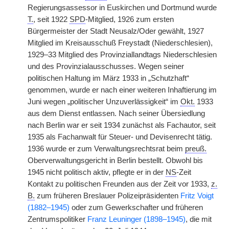
Regierungsassessor in Euskirchen und Dortmund wurde
T.
, seit 1922
SPD
-Mitglied, 1926 zum ersten
Bürgermeister der Stadt Neusalz/Oder gewählt, 1927
Mitglied im Kreisausschuß Freystadt (Niederschlesien),
1929–33 Mitglied des Provinziallandtags Niederschlesien
und des Provinzialausschusses. Wegen seiner
politischen Haltung im März 1933 in „Schutzhaft“
genommen,
|
wurde er nach einer weiteren Inhaftierung im
Juni wegen „politischer Unzuverlässigkeit“ im
Okt.
1933
aus dem Dienst entlassen. Nach seiner Übersiedlung
nach Berlin war er seit 1934 zunächst als Fachautor, seit
1935 als Fachanwalt für Steuer- und Devisenrecht tätig.
1936 wurde er zum Verwaltungsrechtsrat beim
preuß.
Oberverwaltungsgericht in Berlin bestellt. Obwohl bis
1945 nicht politisch aktiv, pflegte er in der
NS
-Zeit
Kontakt zu politischen Freunden aus der Zeit vor 1933,
z.
B.
zum früheren Breslauer Polizeipräsidenten
Fritz Voigt
(1882–1945)
oder zum Gewerkschafter und früheren
Zentrumspolitiker
Franz Leuninger (1898–1945)
, die mit