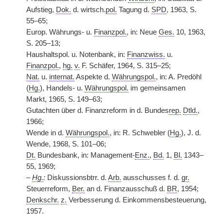
Aufstieg,
Dok.
d. wirtsch.
pol.
Tagung d.
SPD
, 1963, S.
55–65;
Europ. Währungs- u.
Finanzpol.
, in: Neue
Ges.
10, 1963,
S. 205–13;
Haushaltspol. u. Notenbank, in:
Finanzwiss.
u.
Finanzpol.
,
hg.
v.
F. Schäfer, 1964, S. 315–25;
Nat.
u.
internat.
Aspekte d.
Währungspol.
, in: A. Predöhl
(
Hg.
), Handels- u.
Währungspol.
im gemeinsamen
Markt, 1965, S. 149–63;
Gutachten über d. Finanzreform in d. Bundes
rep.
Dtld.
,
1966;
Wende in d.
Währungspol.
, in: R. Schwebler (
Hg.
), J. d.
Wende, 1968, S. 101–06;
Dt.
Bundesbank, in: Management-
Enz.
,
Bd.
1,
Bl.
1343–
55, 1969;
–
Hg.
:
Diskussionsbtrr. d.
Arb.
ausschusses f. d.
gr.
Steuerreform,
Ber.
an d. Finanzausschuß d.
BR
, 1954;
Denkschr.
z.
Verbesserung d. Einkommensbesteuerung,
1957.