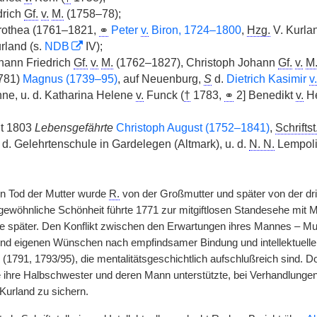
drich
Gf.
v.
M.
(1758–78);
othea (1761–1821,
⚭
Peter
v.
Biron, 1724–1800
,
Hzg.
V. Kurla
rland (s.
NDB
IV);
hann Friedrich
Gf.
v.
M.
(1762–1827), Christoph Johann
Gf.
v.
M
781)
Magnus (1739–95)
, auf Neuenburg,
S
d.
Dietrich Kasimir
v.
ne, u. d. Katharina Helene
v.
Funck (
†
1783,
⚭
2] Benedikt
v.
He
eit 1803
Lebensgefährte
Christoph August (1752–1841)
,
Schriftst
 d. Gelehrtenschule in Gardelegen (Altmark), u. d.
N. N.
Lempoli
n Tod der Mutter wurde
R.
von der Großmutter und später von der drit
ewöhnliche Schönheit führte 1771 zur mitgiftlosen Standesehe mit
re später. Den Konflikt zwischen den Erwartungen ihres Mannes – Mutt
und eigenen Wünschen nach empfindsamer Bindung und intellektuell
(1791, 1793/95), die mentalitätsgeschichtlich aufschlußreich sind. Do
 ihre Halbschwester und deren Mann unterstützte, bei Verhandlungen
Kurland zu sichern.