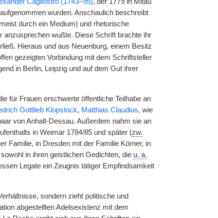
exander Cagliostro (1743–95)
, der 1779 in Mitau
n aufgenommen wurden. Anschaulich beschreibt
ist durch ein Medium) und rhetorische
er anzusprechen wußte. Diese Schrift brachte ihr
rließ. Hieraus und aus Neuenburg, einem Besitz
offen gezeigten Vorbindung mit dem Schriftsteller
egend in Berlin, Leipzig und auf dem Gut ihrer
 für Frauen erschwerte öffentliche Teilhabe an
edrich Gottlieb Klopstock
,
Matthias Claudius
, wie
aar von Anhalt-Dessau. Außerdem nahm sie an
ufenthalts in Weimar 1784/85 und später (
zw.
r Familie, in Dresden mit der Familie Körner, in
 sowohl in ihren geistlichen Gedichten, die
u. a.
essen Legate ein Zeugnis tätiger Empfindsamkeit
erhältnisse, sondern zieht politische und
ation abgestellten Adelsexistenz mit dem