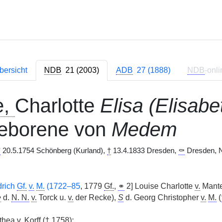
bersicht
NDB
21 (2003)
ADB
27 (1888)
NDB
-onli
e,
Charlotte
Elisa (Elisabe
geborene von
Medem
*
20.5.1754 Schönberg (Kurland),
†
13.4.1833 Dresden,
⚰
Dresden, Ne
drich
Gf.
v.
M.
(1722–85
, 1779
Gf.
,
⚭
2] Louise Charlotte
v.
Mante
e
d.
N. N.
v.
Torck u.
v.
der Recke),
S
d. Georg Christopher
v.
M.
(
othea
v.
Korff (
†
1758);