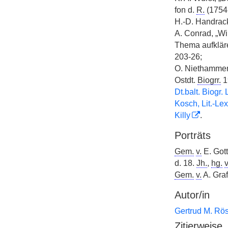
fon d.
R.
(1754-
H.-D. Handrac
A. Conrad, „Wi
Thema aufkläre
203-26;
O. Niethammer,
Ostdt.
Biogrr.
1
Dt.balt. Biogr. 
Kosch, Lit.-Lex
Killy
.
Porträts
Gem.
v.
E. Gott
d. 18.
Jh.
,
hg.
v
Gem.
v.
A. Graf
Autor/in
Gertrud M. Rö
Zitierweise