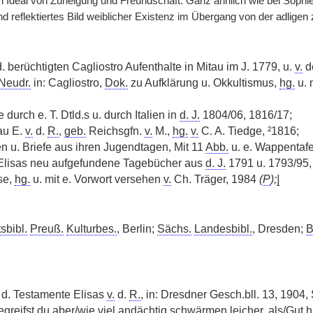
n Ideal von Zuneigung und Freundschaft. Ganz ähnlich wie bei Sophie 
nd reflektiertes Bild weiblicher Existenz im Übergang von der adlige
. berüchtigten Cagliostro Aufenthalte in Mitau im J. 1779, u.
v.
d
Neudr.
in: Cagliostro,
Dok.
zu Aufklärung u. Okkultismus,
hg.
u. 
 durch e. T. Dtld.s u. durch Italien in
d. J.
1804/06, 1816/17;
au E.
v.
d.
R.
,
geb.
Reichsgfn.
v.
M.,
hg.
v.
C. A. Tiedge, ²1816;
 u. Briefe aus ihren Jugendtagen, Mit 11
Abb.
u. e. Wappentafe
 Elisas neu aufgefundene Tagebücher aus
d. J.
1791 u. 1793/95
se,
hg.
u. mit e. Vorwort versehen
v.
Ch. Träger, 1984
(
P
);
|
sbibl.
Preuß.
Kulturbes.
, Berlin;
Sächs.
Landesbibl.
, Dresden;
B
 d. Testamente Elisas
v.
d.
R.
, in: Dresdner Gesch.bll. 13, 1904,
egreifst du aber/wie viel andächtig schwärmen leicher, als/Gut ha