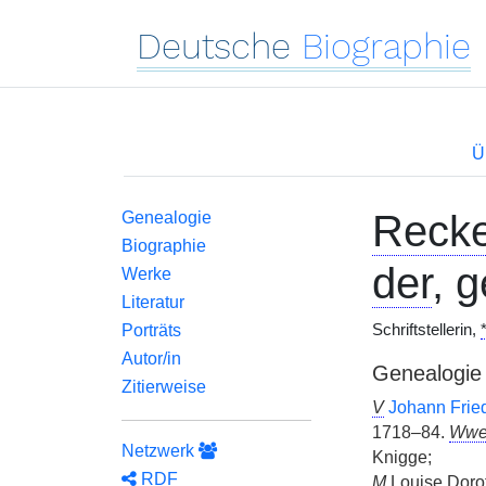
Deutsche
Biographie
Ü
Reck
Genealogie
Biographie
der
, 
Werke
Literatur
Porträts
Schriftstellerin,
Autor/in
Genealogie
Zitierweise
V
Johann Frie
1718–84.
Ww
Netzwerk
Knigge;
RDF
M
Louise Dor