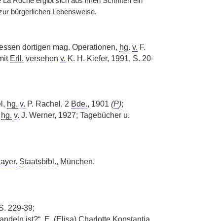
La Roche ergibt sich aus ihren Schriften ein
n zur bürgerlichen Lebensweise.
essen dortigen mag. Operationen,
hg.
v.
F.
mit
Erll.
versehen
v.
K. H. Kiefer, 1991, S. 20-
l,
hg.
v.
P. Rachel, 2
Bde.
, 1901
(
P
)
;
,
hg.
v.
J. Werner, 1927; Tagebücher u.
ayer.
Staatsbibl.
, München.
 S. 229-39;
ndeln ist?“, E. (Elisa) Charlotte Konstantia