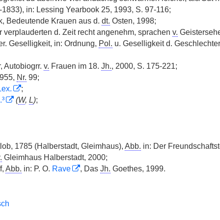
1833), in: Lessing Yearbook 25, 1993, S. 97-116;
k, Bedeutende Krauen aus d.
dt.
Osten, 1998;
r verplauderten d. Zeit recht angenehm, sprachen
v.
Geistersehe
r. Geselligkeit, in: Ordnung,
Pol.
u. Geselligkeit d. Geschlechte
 Autobiogrr.
v.
Frauen im 18.
Jh.
, 2000, S. 175-221;
955,
Nr.
99;
Lex.
;
.³
(
W
,
L
)
;
lob, 1785 (Halberstadt, Gleimhaus),
Abb.
in: Der Freundschaftst
.
Gleimhaus Halberstadt, 2000;
f,
Abb.
in: P. O.
Rave
, Das
Jh.
Goethes, 1999.
sch