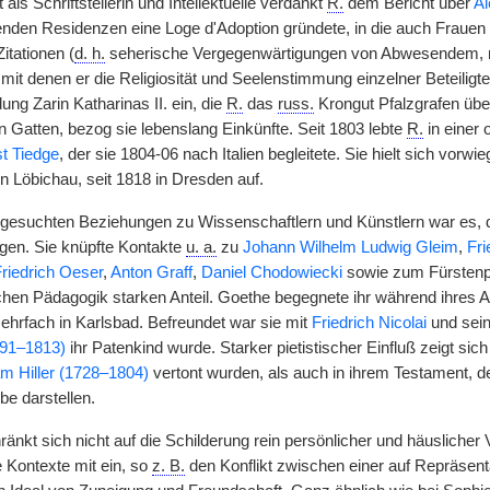
 als Schriftstellerin und Intellektuelle verdankt
R.
dem Bericht über
Al
nden Residenzen eine Loge d'Adoption gründete, in die auch Fraue
itationen (
d. h.
seherische Vergegenwärtigungen von Abwesendem, me
mit denen er die Religiosität und Seelenstimmung einzelner Beteiligt
ung Zarin Katharinas II. ein, die
R.
das
russ.
Krongut Pfalzgrafen übe
n Gatten, bezog sie lebenslang Einkünfte. Seit 1803 lebte
R.
in einer 
t Tiedge
, der sie 1804-06 nach Italien begleitete. Sie hielt sich vorwi
n Löbichau, seit 1818 in Dresden auf.
gesuchten Beziehungen zu Wissenschaftlern und Künstlern war es, die
ngen. Sie knüpfte Kontakte
u. a.
zu
Johann Wilhelm Ludwig Gleim
,
Fri
riedrich Oeser
,
Anton Graff
,
Daniel Chodowiecki
sowie zum Fürstenp
schen Pädagogik starken Anteil. Goethe begegnete ihr während ihres A
ehrfach in Karlsbad. Befreundet war sie mit
Friedrich Nicolai
und seine
791–1813)
ihr Patenkind wurde. Starker pietistischer Einfluß zeigt sich
m Hiller (1728–1804)
vertont wurden, als auch in ihrem Testament, d
be darstellen.
änkt sich nicht auf die Schilderung rein persönlicher und häuslicher V
e Kontexte mit ein, so
z. B.
den Konflikt zwischen einer auf Repräsent