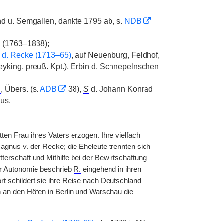
nd u. Semgallen, dankte 1795 ab, s.
NDB
.
(1763–1838);
d. Recke (1713–65)
, auf Neuenburg, Feldhof,
yking,
preuß.
Kpt.
), Erbin d. Schnepelnschen
.
,
Übers.
(s.
ADB
38),
S
d. Johann Konrad
us.
ten Frau ihres Vaters erzogen. Ihre vielfach
 Magnus
v.
der Recke; die Eheleute trennten sich
erschaft und Mithilfe bei der Bewirtschaftung
er Autonomie beschrieb
R.
eingehend in ihren
rt schildert sie ihre Reise nach Deutschland
 an den Höfen in Berlin und Warschau die