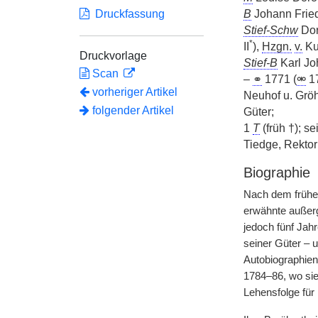
Druckfassung
B
Johann Frie
Stief-Schw
Dor
*
II
),
Hzgn.
v.
Ku
Druckvorlage
Stief-B
Karl Jo
Scan
–
⚭
1771 (
⚮
1
vorheriger Artikel
Neuhof u. Gröh
folgender Artikel
Güter;
1
T
(früh †); s
Tiedge, Rektor
Biographie
Nach dem frühe
erwähnte außerg
jedoch fünf Jah
seiner Güter – 
Autobiographien 
1784–86, wo sie
Lehensfolge für 