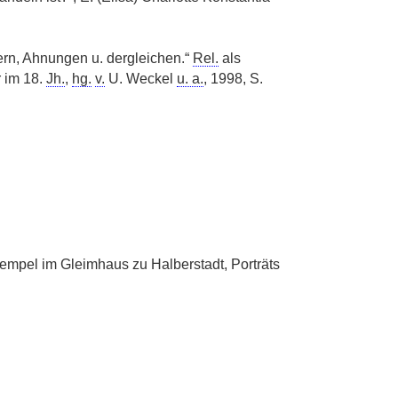
rn, Ahnungen u. dergleichen.“
Rel.
als
r im 18.
Jh.
,
hg.
v.
U. Weckel
u. a.
, 1998, S.
empel im Gleimhaus zu Halberstadt, Porträts