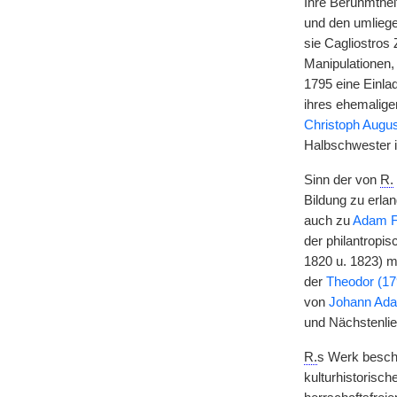
Ihre Berühmtheit
und den umliege
sie Cagliostros Z
Manipulationen, 
1795 eine Einlad
ihres ehemalige
Christoph Augus
Halbschwester i
Sinn der von
R.
Bildung zu erla
auch zu
Adam F
der philantropi
1820 u. 1823) m
der
Theodor (1
von
Johann Ada
und Nächstenlie
R.
s Werk beschr
kulturhistorisch