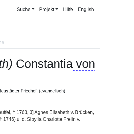
Suche
Projekt
Hilfe
English
ne
th)
Constantia
von
ustädter Friedhof. (evangelisch)
uffel,
†
1763, 3] Agnes Elisabeth
v.
Brücken,
†
1746) u. d. Sibylla Charlotte Freiin
v.