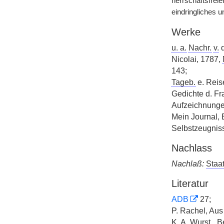
herrschaftsfreie
eindringliches u
Werke
u. a.
Nachr.
v.
d
Nicolai, 1787,
143;
Tageb.
e. Reise
Gedichte d. Fr
Aufzeichnungen
Mein Journal,
Selbstzeugnis
Nachlass
Nachlaß:
Staat
Literatur
ADB
27;
P. Rachel, Aus
K. A. Wurst, „B