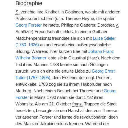
Biographie
S.
verlebte ihre Kindheit in Göttingen, wo sie mit anderen
Professorentöchtern (
u. a.
Therese Heyne, die später
Georg Forster
heiratete, Philippine Gatterer, Dorothea
v.
Schlözer) Freundschaft schloß. In einem Gothaer
Mädchenpensionat freundete sie sich mit
Luise Stieler
(1760–1826)
an und erwarb eine außergewöhnliche
Bildung. Während ihrer kurzen Ehe mit
Johann Franz
Wilhelm Böhmer
lebte sie in Clausthal (Harz). Nach dem
Tod ihres Mannes 1788 kehrte sie nach Göttingen
zurück, wo sich eine nie erfüllte Liebe zu
Georg Ernst
Tatter (1757–1805)
, dem Erzieher der
engl.
Prinzen,
entwickelte. 1789 zog sie zu ihrem Halbbruder nach
Marburg. Nach einem Besuch bei Therese und
Georg
Forster
in Mainz 1790 nahm sie dort 1792 ihren
Wohnsitz. Als am 21. Oktober
franz.
Truppen die Stadt
besetzten, besorgte sie den Haushalt des von Therese
verlassenen Forster und lernte die revolutionären Ideen
des Mainzer Jakobinerclubs kennen. Während der