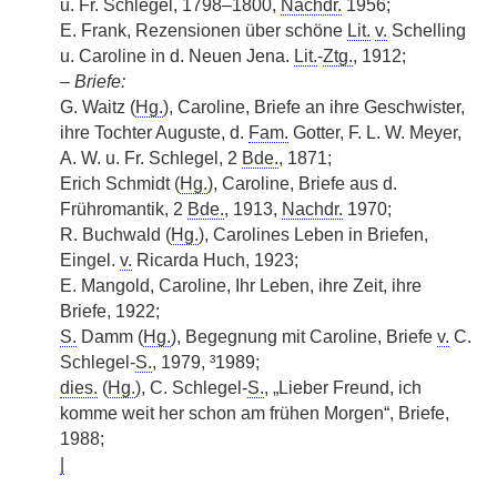
u. Fr. Schlegel, 1798–1800,
Nachdr.
1956;
E. Frank, Rezensionen über schöne
Lit.
v.
Schelling
u. Caroline in d. Neuen Jena.
Lit.
-
Ztg.
, 1912;
–
Briefe:
G. Waitz (
Hg.
), Caroline, Briefe an ihre Geschwister,
ihre Tochter Auguste, d.
Fam.
Gotter, F. L. W. Meyer,
A. W. u. Fr. Schlegel, 2
Bde.
, 1871;
Erich Schmidt (
Hg.
), Caroline, Briefe aus d.
Frühromantik, 2
Bde.
, 1913,
Nachdr.
1970;
R. Buchwald (
Hg.
), Carolines Leben in Briefen,
Eingel.
v.
Ricarda Huch, 1923;
E. Mangold, Caroline, Ihr Leben, ihre Zeit, ihre
Briefe, 1922;
S.
Damm (
Hg.
), Begegnung mit Caroline, Briefe
v.
C.
Schlegel-
S.
, 1979, ³1989;
dies.
(
Hg.
), C. Schlegel-
S.
, „Lieber Freund, ich
komme weit her schon am frühen Morgen“, Briefe,
1988;
|