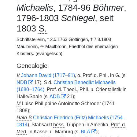
Michaelis
, 1784-96
Böhmer
,
1796-1803
Schlegel
, seit
1803
S.
Schriftstellerin,
*
2.9.1763 Göttingen,
†
7.9.1809
Maulbronn,
⚰
Maulbronn, Friedhof des ehemaligen
Klosters.
(evangelisch)
Genealogie
V
Johann David (1717–91)
,
o.
Prof. d. Phil.
in
G.
(s.
NDB
17),
S
d.
Christian Benedikt Michaelis
(1680–1764)
,
Prof. d. Theol.
,
Phil.
u. Orientalistik in
Halle/Saale (s.
ADB
21);
M
Luise Philippine Antoinette Schröder (1741–
1808);
Halb-B
Christian Friedrich (Fritz) Michaelis (1754–
1814
), Stabsarzt
hess.
Truppen in Amerika,
Prof. d.
Med.
in Kassel u. Marburg (s.
BLÄ
);