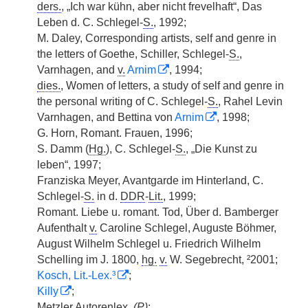
ders.
, „Ich war kühn, aber nicht frevelhaft“, Das
Leben d. C. Schlegel-
S.
, 1992;
M. Daley, Corresponding artists, self and genre in
the letters of Goethe, Schiller, Schlegel-
S.
,
Varnhagen, and
v.
Arnim
, 1994;
dies.
, Women of letters, a study of self and genre in
the personal writing of C. Schlegel-
S.
, Rahel Levin
Varnhagen, and Bettina von
Arnim
, 1998;
G. Horn, Romant. Frauen, 1996;
S. Damm (
Hg.
), C. Schlegel-
S.
, „Die Kunst zu
leben“, 1997;
Franziska Meyer, Avantgarde im Hinterland, C.
Schlegel-
S.
in d.
DDR
-
Lit.
, 1999;
Romant. Liebe u. romant. Tod, Über d. Bamberger
Aufenthalt
v.
Caroline Schlegel, Auguste Böhmer,
August Wilhelm Schlegel u. Friedrich Wilhelm
Schelling im J. 1800,
hg.
v.
W. Segebrecht, ²2001;
Kosch, Lit.-Lex.³
;
Killy
;
Metzler Autorenlex.
(
P
)
;