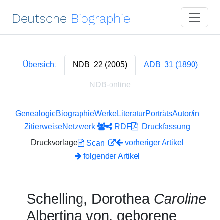
Deutsche
Biographie
Übersicht
NDB
22 (2005)
ADB
31 (1890)
NDB
-online
Genealogie
Biographie
Werke
Literatur
Porträts
Autor/in
Zitierweise
Netzwerk
RDF
Druckfassung
Druckvorlage
vorheriger Artikel
Scan
folgender Artikel
Schelling,
Dorothea
Caroline
Albertina von, geborene