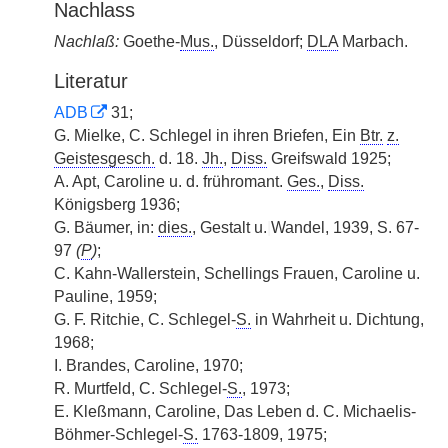
Nachlass
Nachlaß:
Goethe-
Mus.
, Düsseldorf;
DLA
Marbach.
Literatur
ADB
31;
G. Mielke, C. Schlegel in ihren Briefen, Ein
Btr.
z.
Geistesgesch.
d. 18.
Jh.
,
Diss.
Greifswald 1925;
A. Apt, Caroline u. d. frühromant.
Ges.
,
Diss.
Königsberg 1936;
G. Bäumer, in:
dies.
, Gestalt u.
|
Wandel, 1939, S. 67-
97
(
P
)
;
C. Kahn-Wallerstein, Schellings Frauen, Caroline u.
Pauline, 1959;
G. F. Ritchie, C. Schlegel-
S.
in Wahrheit u. Dichtung,
1968;
I. Brandes, Caroline, 1970;
R. Murtfeld, C. Schlegel-
S.
, 1973;
E. Kleßmann, Caroline, Das Leben d. C. Michaelis-
Böhmer-Schlegel-
S.
1763-1809, 1975;