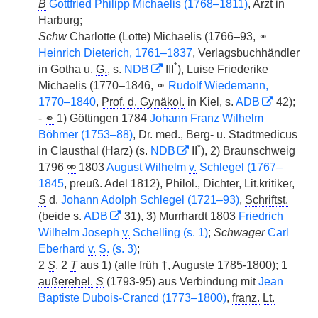
B
Gottfried Philipp Michaelis (1768–1811)
, Arzt in
Harburg;
Schw
Charlotte (Lotte) Michaelis (1766–93,
⚭
Heinrich Dieterich, 1761–1837
, Verlagsbuchhändler
*
in Gotha u.
G.
, s.
NDB
III
), Luise Friederike
Michaelis (1770–1846,
⚭
Rudolf Wiedemann,
1770–1840
,
Prof. d. Gynäkol.
in Kiel, s.
ADB
42);
-
⚭
1) Göttingen 1784
Johann Franz Wilhelm
Böhmer (1753–88)
,
Dr. med.
, Berg- u. Stadtmedicus
*
in Clausthal (Harz) (s.
NDB
II
), 2) Braunschweig
1796
⚮
1803
August Wilhelm
v.
Schlegel (1767–
1845
,
preuß.
Adel 1812),
Philol.
, Dichter,
Lit.kritiker
,
S
d.
Johann Adolph Schlegel (1721–93)
,
Schriftst.
(beide s.
ADB
31), 3) Murrhardt 1803
Friedrich
Wilhelm Joseph
v.
Schelling (s. 1)
;
Schwager
Carl
Eberhard
v.
S.
(s. 3)
;
2
S
, 2
T
aus 1) (alle früh †, Auguste 1785-1800); 1
außerehel.
S
(1793-95) aus Verbindung mit
Jean
Baptiste Dubois-Crancd (1773–1800)
,
franz.
Lt.