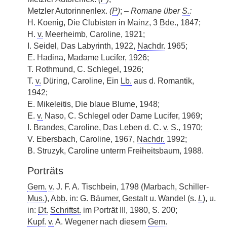
Metzler Autorinnenlex.
(
P
)
;
– Romane über
S.
:
H. Koenig, Die Clubisten in Mainz, 3
Bde.
, 1847;
H.
v.
Meerheimb, Caroline, 1921;
I. Seidel, Das Labyrinth, 1922,
Nachdr.
1965;
E. Hadina, Madame Lucifer, 1926;
T. Rothmund, C. Schlegel, 1926;
T.
v.
Düring, Caroline, Ein
Lb.
aus d. Romantik,
1942;
E. Mikeleitis, Die blaue Blume, 1948;
E.
v.
Naso, C. Schlegel oder Dame Lucifer, 1969;
I. Brandes, Caroline, Das Leben d. C.
v.
S.
, 1970;
V. Ebersbach, Caroline, 1967,
Nachdr.
1992;
B. Struzyk, Caroline unterm Freiheitsbaum, 1988.
Porträts
Gem.
v.
J. F. A. Tischbein, 1798 (Marbach, Schiller-
Mus.
),
Abb.
in: G. Bäumer, Gestalt u. Wandel (s.
L
), u.
in:
Dt.
Schriftst.
im Porträt III, 1980, S. 200;
Kupf.
v.
A. Wegener nach diesem
Gem.