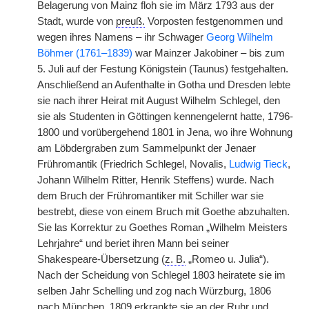
Belagerung von Mainz floh sie im März 1793 aus der
Stadt, wurde von
preuß.
Vorposten festgenommen und
wegen ihres Namens – ihr Schwager
Georg Wilhelm
Böhmer (1761–1839)
war Mainzer Jakobiner – bis zum
5. Juli auf der Festung Königstein (Taunus) festgehalten.
Anschließend an Aufenthalte in Gotha und Dresden lebte
sie nach ihrer Heirat mit August Wilhelm Schlegel, den
sie als Studenten in Göttingen kennengelernt hatte, 1796-
1800 und vorübergehend 1801 in Jena, wo ihre Wohnung
am Löbdergraben zum Sammelpunkt der Jenaer
Frühromantik (Friedrich Schlegel, Novalis,
Ludwig Tieck
,
Johann Wilhelm Ritter, Henrik Steffens) wurde. Nach
dem Bruch der Frühromantiker mit Schiller war sie
bestrebt, diese von einem Bruch mit Goethe abzuhalten.
Sie las Korrektur zu Goethes Roman „Wilhelm Meisters
Lehrjahre“ und beriet ihren Mann bei seiner
Shakespeare-Übersetzung (
z. B.
„Romeo u. Julia“).
Nach der Scheidung von Schlegel 1803 heiratete sie im
selben Jahr Schelling und zog nach Würzburg, 1806
nach München. 1809 erkrankte sie an der Ruhr und